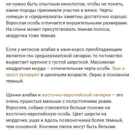
не нужно быть опытным кинологом, чтобы не понять,
какие породы принимали участие в вязке. Черты
«немца» и «среднеазиата» заметны достаточно хорошо.
Взрослая особь отличается внушительными размерами.
На спине может присутствовать темная полоса,
мордочка тоже темная.
Если у метисов алабая и кане-корсо преобладающим
является ген среднеазиатской овчарки, то потомство
вырастает крупное с густой шерсткой. Массивная
квадратная морда – отличительная черта особи.
Уши и
хвост купируют
в щенячьем возрасте. Окрас в основном
темный.
Щенки алабая и
восточно-европейской овчарки
– это
очень пушистые малыши с полустоячими уками.
Взрослея, собаки становятся больше похожи на
восточно-европейскую особь. Цвет шерсти на
мордочке, ушах и вдоль позвоночника более темный,
чем основной. Кончики лапок могут быть белыми.