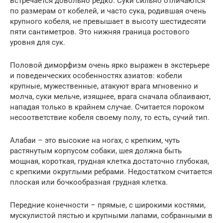
встречается довольно редко. Суки сильно отличаются
по размерам от кобелей, и часто сука, родившая очень
крупного кобеля, не превышает в высоту шестидесяти
пяти сантиметров. Это нижняя граница ростового
уровня для сук.
Половой диморфизм очень ярко выражен в экстерьере
и поведенческих особенностях азиатов: кобели
крупные, мужественные, атакуют врага мгновенно и
молча, суки мельче, изящнее, врага сначала облаивают,
нападая только в крайнем случае. Считается пороком
несоответствие кобеля своему полу, то есть, сучий тип.
Алабаи – это высокие на ногах, с крепким, чуть
растянутым корпусом собаки, шея должна быть
мощная, короткая, грудная клетка достаточно глубокая,
с крепкими округлыми ребрами. Недостатком считается
плоская или бочкообразная грудная клетка.
Передние конечности – прямые, с широкими костями,
мускулистой пястью и крупными лапами, собранными в