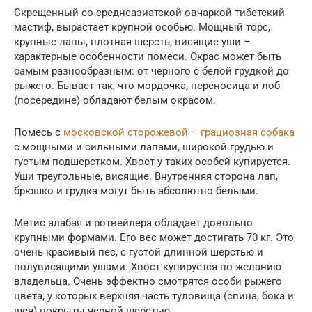
Скрещенный со среднеазиатской овчаркой тибетский
мастиф, вырастает крупной особью. Мощный торс,
крупные лапы, плотная шерсть, висящие уши –
характерные особенности помеси. Окрас может быть
самым разнообразным: от черного с белой грудкой до
рыжего. Бывает так, что мордочка, переносица и лоб
(посередине) обладают белым окрасом.
Помесь с
московской сторожевой – грациозная собака
с мощными и сильными лапами, широкой грудью и
густым подшерстком. Хвост у таких особей купируется.
Уши треугольные, висящие. Внутренняя сторона лап,
брюшко и грудка могут быть абсолютно белыми.
Метис алабая и ротвейлера обладает довольно
крупными формами. Его вес может достигать 70 кг. Это
очень красивый пес, с густой длинной шерстью и
полувисящими ушами. Хвост купируется по желанию
владельца. Очень эффектно смотрятся особи рыжего
цвета, у которых верхняя часть туловища (спина, бока и
шея) покрыты черной шерстью.