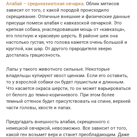
Алабай – среднеазиатская овчарка
. Облик метисов
зависит от того, с какой породой происходило
скрещивание. Отличные внешние и физические данные
присущи помеси алабая с кавказской овчаркой. Это
крепкая собака, унаследовавшая мощь от «кавказца»,
его плотную и красивую шерсть. В районе шеи она
настолько густая, что голова кажется очень большой и
круглой, как шар. От другого прародителя зверю
досталась грациозность.
Лапы у такого животного сильные. Некоторые
владельцы купируют хвост щенкам. Если его оставить,
то у взрослой собаки он будет пушистым и длинным.
Что касается окраса шерсти, то он может варьироваться
от белого до темно-коричневого. При этом более
темный оттенок будет присутствовать на спине, верхней
части головы, хвосте и лапах.
Предугадать внешность алабая, скрещенного с
немецкой овчаркой, невозможно. Все зависит от того,
какой ген возьмет верх и станет преобладающим. Даже