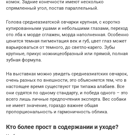
комок. Задние конечности имеют несколько
спрямленный угол, постав параллельный.
Голова среднеазиатской овчарки крупная, с коротко
купированными ушами и небольшими глазами, переход
ото лба к морде сглажен, морда наполненная. Особенно
ценится темная пигментация век и губ, цвет глаз может
варьироваться от темного, до светло-карего. Зубы
крупные, прикус ножницеобразный или прямой, полная
зубная формула.
На выставках можно увидеть среднеазиатских овчарок,
очень разных по внешности, это объясняется тем, что в
настоящее время существуют три типажа алабаев. Все
они судятся по одному стандарту, и победа одного – это
всего лишь личные предпочтения эксперта. Вес собаки
не имеет значение, гораздо важнее общая
пропорциональность и гармоничность облика.
Кто более прост в содержании и уходе?