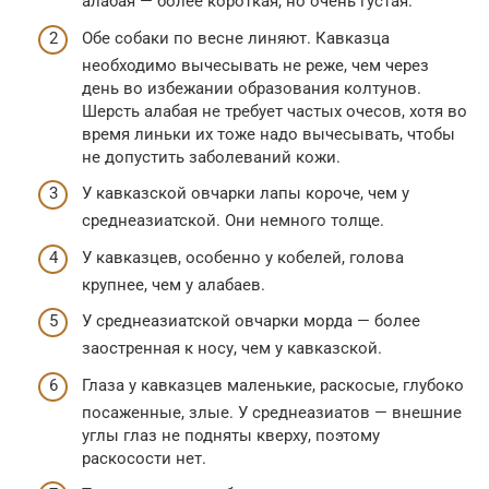
алабая — более короткая, но очень густая.
Обе собаки по весне линяют. Кавказца
необходимо вычесывать не реже, чем через
день во избежании образования колтунов.
Шерсть алабая не требует частых очесов, хотя во
время линьки их тоже надо вычесывать, чтобы
не допустить заболеваний кожи.
У кавказской овчарки лапы короче, чем у
среднеазиатской. Они немного толще.
У кавказцев, особенно у кобелей, голова
крупнее, чем у алабаев.
У среднеазиатской овчарки морда — более
заостренная к носу, чем у кавказской.
Глаза у кавказцев маленькие, раскосые, глубоко
посаженные, злые. У среднеазиатов — внешние
углы глаз не подняты кверху, поэтому
раскосости нет.