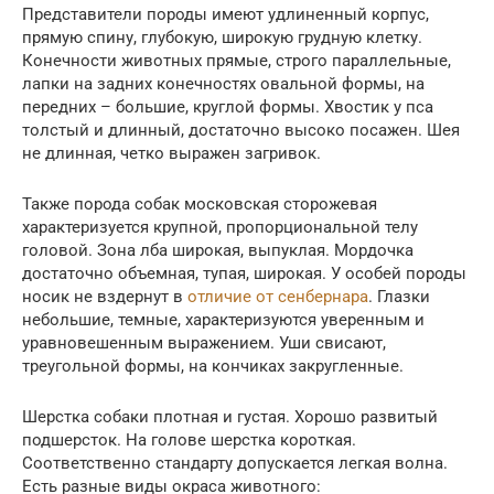
Представители породы имеют удлиненный корпус,
прямую спину, глубокую, широкую грудную клетку.
Конечности животных прямые, строго параллельные,
лапки на задних конечностях овальной формы, на
передних – большие, круглой формы. Хвостик у пса
толстый и длинный, достаточно высоко посажен. Шея
не длинная, четко выражен загривок.
Также порода собак московская сторожевая
характеризуется крупной, пропорциональной телу
головой. Зона лба широкая, выпуклая. Мордочка
достаточно объемная, тупая, широкая. У особей породы
носик не вздернут в
отличие от сенбернара
. Глазки
небольшие, темные, характеризуются уверенным и
уравновешенным выражением. Уши свисают,
треугольной формы, на кончиках закругленные.
Шерстка собаки плотная и густая. Хорошо развитый
подшерсток. На голове шерстка короткая.
Соответственно стандарту допускается легкая волна.
Есть разные виды окраса животного: