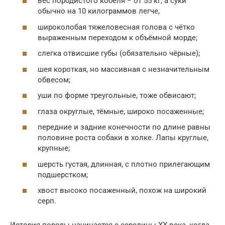
вес породистого кобеля − от 55 кг, а суки
обычно на 10 килограммов легче,
широколобая тяжеловесная голова с чётко
выраженным переходом к объёмной морде;
слегка отвисшие губы (обязательно чёрные);
шея короткая, но массивная с незначительным
обвесом;
уши по форме треугольные, тоже обвисают;
глаза округлые, тёмные, широко посаженные;
передние и задние конечности по длине равны
половине роста собаки в холке. Лапы круглые,
крупные;
шерсть густая, длинная, с плотно прилегающим
подшерстком;
хвост высоко посаженный, похож на широкий
серп.