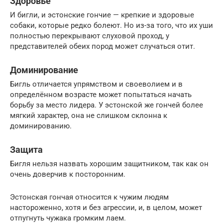
Здоровье
И бигли, и эстонские гончие — крепкие и здоровые
собаки, которые редко болеют. Но из-за того, что их уши
полностью перекрывают слуховой проход, у
представителей обеих пород может случаться отит.
Доминирование
Бигль отличается упрямством и своеволием и в
определённом возрасте может попытаться начать
борьбу за место лидера. У эстонской же гончей более
мягкий характер, она не слишком склонна к
доминированию.
Защита
Бигля нельзя назвать хорошим защитником, так как он
очень доверчив к посторонним.
Эстонская гончая относится к чужим людям
настороженно, хотя и без агрессии, и, в целом, может
отпугнуть чужака громким лаем.