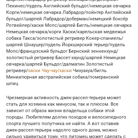
Пекинес/пудель Английский бульдог/немецкая овчарка
Корги/немецкая овчарка Лабрадор/пойнтер Английский
бульдог/шарпей Лабрадор/доберман/немецкий боксёр
Ротвейлер/хаски Мопс/шарпей Бигль/немецкая овчарка
Немецкая овчарка/корги Хаски/карельская медвежья
собака Такса/золотистый ретривер Кокер-спаниель/
шарпей Шнауцер/пудель Йоркширский терьер/пудель
Мопс/французский бульдог Бернский зенненхунд/
золотистый ретривер Бассет-хаунд/шарпей Немецкая
овчарка/шарпей Бульдог/далматин Золотистый
ретривер/
хаски Чау-чау/хаски
Чихуахуа/бигль
Миниатюрная австралийская собака/померанский
шпиц
Чрезмерная активность джек-рассел-терьера может
стать для хозяина как минусом, так и плюсом. Все
зависит от образа жизни владельца собаки этой
породы. Любителям долгих походов и велосипедного
спорта лучшего попутчика не найти. А вот оставив
джек-рассел-терьера надолго одного дома, можно
сильно удивиться тому, что питомец может сделать с