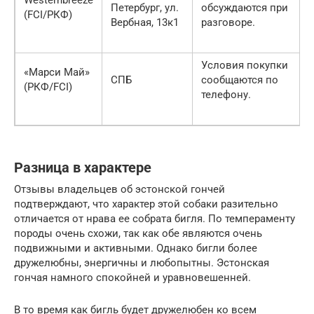
Петербург, ул.
обсуждаются при
(FCI/РКФ)
Вербная, 13к1
разговоре.
Условия покупки
«Марси Май»
СПБ
сообщаются по
(РКФ/FCI)
телефону.
Разница в характере
Отзывы владельцев об эстонской гончей
подтверждают, что характер этой собаки разительно
отличается от нрава ее собрата бигля. По темпераменту
породы очень схожи, так как обе являются очень
подвижными и активными. Однако бигли более
дружелюбны, энергичны и любопытны. Эстонская
гончая намного спокойней и уравновешенней.
В то время как бигль будет дружелюбен ко всем