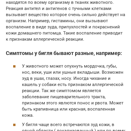
находятся по всему организму в тканях животного.
Реакция антител и антигенов с тучными клетками
вызывает вещество которое очень сильно действует на
организм. Например, гистамины, они вызывают
воспаление в виде зуда, припухлостей и покраснений
кожи домашнего питомца. Такие воспаление приводит
к признакам аллергической реакции.
Симптомы у бигля бывают разные, например:
У животного может опухнуть мордочка, губы,
нос, веки, уши или ушные вкладыши. Возможен
зуд в ушах, глазах, носу. Иногда чихание и
кашель у собаки есть признаком аллергической
реакции. Так же симптомом является
заболевание пищеварительного тракта,
признаком этого явлются понос и рвота. Может
быть крапивница или красная, воспаленная
кожа.
У бигля чаще всего встречаются зуд кожи, в
одной области ( локализованный ) или по всему