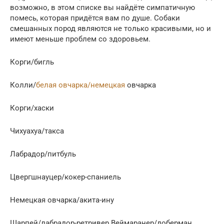
возможно, в этом списке вы найдёте симпатичную
помесь, которая придётся вам по душе. Собаки
смешанных пород являются не только красивыми, но и
имеют меньше проблем со здоровьем.
Корги/бигль
Колли/
белая овчарка/немецкая
овчарка
Корги/хаски
Чихуахуа/такса
Лабрадор/питбуль
Цвергшнауцер/кокер-спаниель
Немецкая овчарка/акита-ину
Шарпей/лабрадор-ретривер Веймаранер/доберман