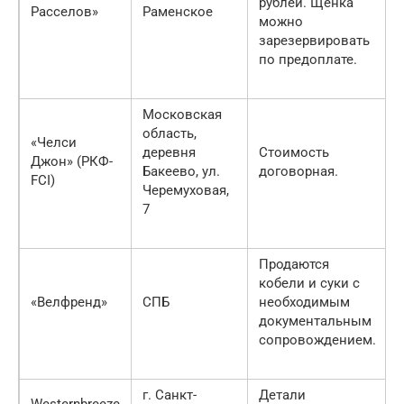
рублей. Щенка
Расселов»
Раменское
можно
зарезервировать
по предоплате.
Московская
область,
«Челси
деревня
Стоимость
Джон» (РКФ-
Бакеево, ул.
договорная.
FCI)
Черемуховая,
7
Продаются
кобели и суки с
«Велфренд»
СПБ
необходимым
документальным
сопровождением.
г. Санкт-
Детали
Westernbreeze