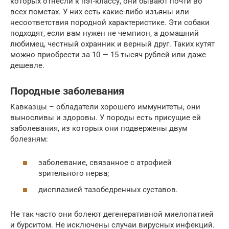
которых отнесли к пэт-классу, они бывают почти во
всех пометах. У них есть какие-либо изъяны или
несоответствия породной характеристике. Эти собаки
подходят, если вам нужен не чемпион, а домашний
любимец, честный охранник и верный друг. Таких кутят
можно приобрести за 10 — 15 тысяч рублей или даже
дешевле.
Породные заболевания
Кавказцы – обладатели хорошего иммунитеты, они
выносливы и здоровы. У породы есть присущие ей
заболевания, из которых они подвержены двум
болезням:
заболевание, связанное с атрофией
зрительного нерва;
дисплазией тазобедренных суставов.
Не так часто они болеют дегенеративной миелопатией
и бурситом. Не исключены случаи вирусных инфекций.