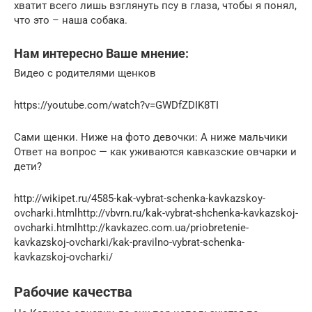
хватит всего лишь взглянуть псу в глаза, чтобы я понял,
что это – наша собака.
Нам интересно Ваше мнение:
Видео с родителями щенков
https://youtube.com/watch?v=GWDfZDIK8TI
Сами щенки. Ниже на фото девочки: А ниже мальчики
Ответ на вопрос — как уживаются кавказские овчарки и
дети?
http://wikipet.ru/4585-kak-vybrat-schenka-kavkazskoy-
ovcharki.htmlhttp://vbvrn.ru/kak-vybrat-shchenka-kavkazskoj-
ovcharki.htmlhttp://kavkazec.com.ua/priobretenie-
kavkazskoj-ovcharki/kak-pravilno-vybrat-schenka-
kavkazskoj-ovcharki/
Рабочие качества