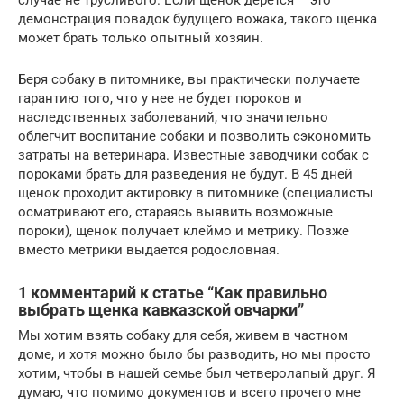
случае не трусливого. Если щенок дерется – это
демонстрация повадок будущего вожака, такого щенка
может брать только опытный хозяин.
Беря собаку в питомнике, вы практически получаете
гарантию того, что у нее не будет пороков и
наследственных заболеваний, что значительно
облегчит воспитание собаки и позволить сэкономить
затраты на ветеринара. Известные заводчики собак с
пороками брать для разведения не будут. В 45 дней
щенок проходит актировку в питомнике (специалисты
осматривают его, стараясь выявить возможные
пороки), щенок получает клеймо и метрику. Позже
вместо метрики выдается родословная.
1 комментарий к статье “Как правильно
выбрать щенка кавказской овчарки”
Мы хотим взять собаку для себя, живем в частном
доме, и хотя можно было бы разводить, но мы просто
хотим, чтобы в нашей семье был четверолапый друг. Я
думаю, что помимо документов и всего прочего мне