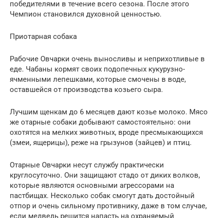
победителями в течение всего сезона. После этого
Чемпион становился духовной ценностью.
Приотарная собака
Рабочие Овчарки очень выносливы и неприхотливые в
еде. Чабаны кормят своих подопечных кукурузно-
ячменными лепешками, которые смочены в воде,
оставшейся от производства козьего сыра.
Лучшим щенкам до 6 месяцев дают козье молоко. Мясо
же отарные собаки добывают самостоятельно: они
охотятся на мелких животных, вроде пресмыкающихся
(змеи, ящерицы), реже на грызунов (зайцев) и птиц.
Отарные Овчарки несут службу практически
круглосуточно. Они защищают стадо от диких волков,
которые являются основными агрессорами на
пастбищах. Несколько собак смогут дать достойный
отпор и очень сильному противнику, даже в том случае,
если медведь решится напасть на охраняемый