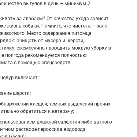
оличество выгулов в день – минимум 2.
ивать за алабаем? От качества ухода зависит
же жизнь собаки. Помните, что чистота – залог
у животного. Место содержания питомца
рядок: очищать от мусора и шерсти,
стилку, ежемесячно проводить мокрую уборку в
дые полгода рекомендуется полностью
зиата с помощью спецсредств.
цедур включает :
ание шерсти;
 обнаружении клещей, темных выделений прочих
тельно обратиться к ветврачу;
использованием влажной салфетки либо ватного
ентном растворе пероксида водорода
а в месяц);