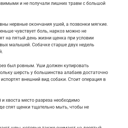
язвимыми и не получали лишних травм с большой
вны нервные окончания ушей, а позвонки мягкие.
еньше чувствует боль, наркоз можно не
ят на пятый день жизни щенка при условии
вых малышей. Собачке старше двух недель
й.
срез был ровным. Уши должен купировать
ольку шерсть у большинства алабаев достаточно
 испортят внешний вид собаки. Стоит операция в
й и хвоста место разреза необходимо
де спят щенки тщательно мыть, чтобы не
вают швы, которые также снимают на десятый