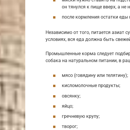
он тянулся к пище вверх, а не 
после кормления остатки еды 
Независимо от того, питается азиат
условиях, вся еда должна быть свеже
Промышленные корма следует подбира
собака на натуральном питании, в ра
мясо (говядину или телятину);
кисломолочные продукты;
овсянку;
яйцо;
гречневую крупу;
творог;