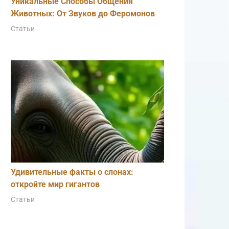
Уникальные Способы Общения
Животных: От Звуков до Феромонов
Статьи
Удивительные факты о слонах:
откройте мир гигантов
Статьи