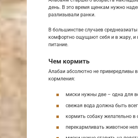
день. В это время щенкам нужно наде
разлизывали ранки.
В большинстве случаев среднеазиаты
комфортно ощущают себя и в жару, и 
питание.
Чем кормить
Алабаи абсолютно не привередливы в 
кормления:
миски нужны две – одна для в
свежая вода должна быть всег
кормить собаку желательно в о
перекармливать животное нел
миски нужно ставить на подст