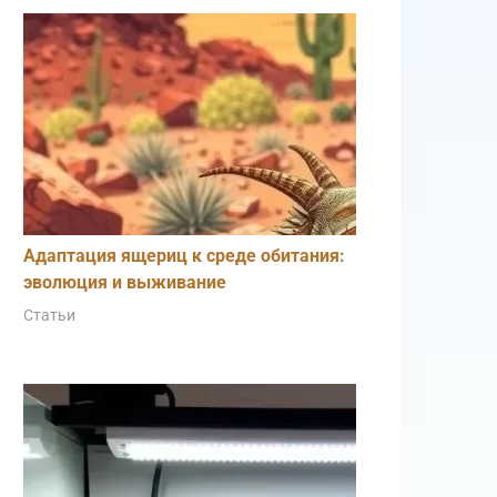
Адаптация ящериц к среде обитания:
эволюция и выживание
Статьи