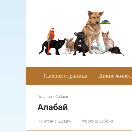
Перейти
к
контенту
Главная страница
Дикие живо
Главная
»
Собаки
Алабай
На чтение:
22 мин
Рубрика:
Собаки