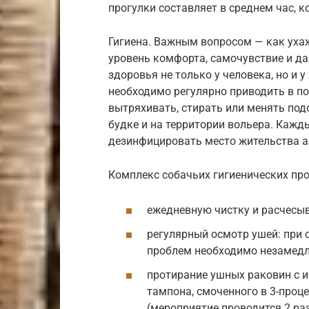
прогулки составляет в среднем час, к
Гигиена. Важным вопросом — как ухаж
уровень комфорта, самочувствие и да
здоровья не только у человека, но и 
необходимо регулярно приводить в по
вытряхивать, стирать или менять под
будке и на территории вольера. Каж
дезинфицировать место жительства а
Комплекс собачьих гигиенических про
ежедневную чистку и расчесыв
регулярный осмотр ушей: при
проблем необходимо незамедли
протирание ушных раковин с 
тампона, смоченного в 3-проц
(мероприятие проводится 2 раз