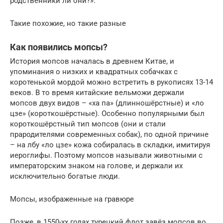
родственники ли они?».
Такие похожие, но такие разные
Как появились мопсы?
История мопсов началась в древнем Китае, и
упоминания о низких и квадратных собачках с
коротенькой мордой можно встретить в рукописях 13-14
веков. В то время китайские вельможи держали
мопсов двух видов – «ха па» (длинношёрстные) и «ло
цзе» (короткошёрстные). Особенно популярными был
короткошёрстный тип мопсов (они и стали
прародителями современных собак), по одной причине
– на лбу «ло цзе» кожа собиралась в складки, имитируя
иероглифы. Поэтому мопсов называли животными с
императорским знаком на голове, и держали их
исключительно богатые люди.
Мопсы, изображенные на гравюре
Позже, в 1550-хх годах турецкий флот завёз мопсов во