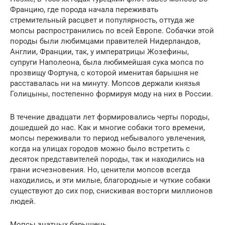
Францию, где порода начала переживать
стремительный расцвет и популярность, оттуда же
мопсы распространились по всей Европе. Собачки этой
породы были любимцами правителей Нидерландов,
Англии, Франции, так, у императрицы Жозефины,
супруги Наполеона, была любимейшая сука мопса по
прозвищу Фортуна, с которой именитая барышня не
расставалась ни на минуту. Мопсов держали князья
Голицыны, постепенно формируя моду на них в России.
В течение двадцати лет формировались черты породы,
дошедшей до нас. Как и многие собаки того времени,
мопсы переживали то период небывалого увлечения,
когда на улицах городов можно было встретить с
десяток представителей породы, так и находились на
грани исчезновения. Но, ценители мопсов всегда
находились, и эти милые, благородные и чуткие собаки
существуют до сих пор, снискивая восторги миллионов
людей.
Мопсы знатных барышень