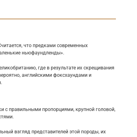
 Считается, что предками современных
аленькие ньюфаундленды».
еликобританию, где в результате их скрещивания
вероятно, английскими фоксхаундами и
.
и с правильными пропорциями, крупной головой,
стями.
ьный взгляд представителей этой породы, их