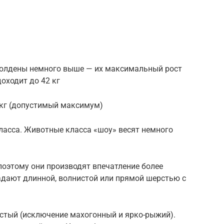
 Голдены немного выше — их максимальный рост
доходит до 42 кг
 кг (допустимый максимум)
класса. Животные класса «шоу» весят немного
поэтому они производят впечатление более
адают длинной, волнистой или прямой шерстью с
стый (исключение махогонный и ярко-рыжий).