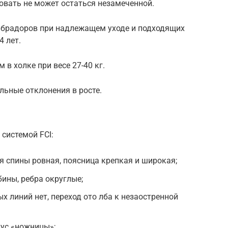
овать не может остаться незамеченной.
абрадоров при надлежащем уходе и подходящих
4 лет.
 в холке при весе 27-40 кг.
льные отклонения в росте.
 системой FCI:
я спины ровная, поясница крепкая и широкая;
бины, ребра округлые;
х линий нет, переход ото лба к незаостренной
ус «ножницы»;