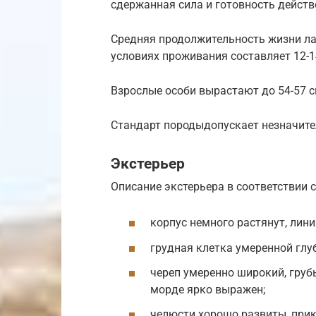
сдержанная сила и готовность действ
Средняя продолжительность жизни л
условиях проживания составляет 12-1
Взрослые особи вырастают до 54-57 см
Стандарт породыдопускает незначите
Экстерьер
Описание экстерьера в соответствии с
корпус немного растянут, лини
грудная клетка умеренной глу
череп умеренно широкий, грубы
морде ярко выражен;
челюсти хорошо развиты, прик