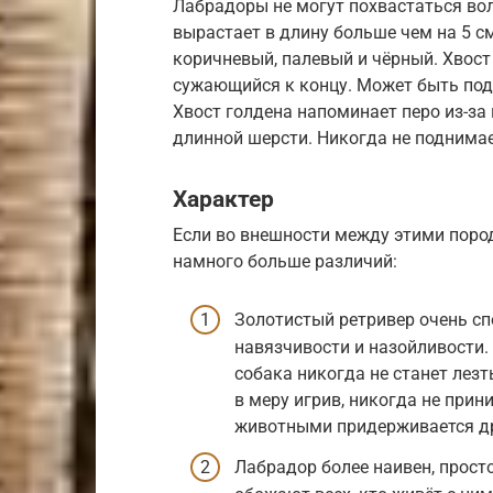
Лабрадоры не могут похвастаться вол
вырастает в длину больше чем на 5 с
коричневый, палевый и чёрный. Хвост
сужающийся к концу. Может быть подня
Хвост голдена напоминает перо из-за 
длинной шерсти. Никогда не поднима
Характер
Если во внешности между этими пород
намного больше различий:
Золотистый ретривер очень сп
навязчивости и назойливости. 
собака никогда не станет лезт
в меру игрив, никогда не при
животными придерживается др
Лабрадор более наивен, прост