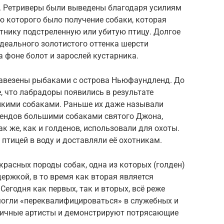
я. Ретриверы были выведены благодаря усилиям
ю которого было получение собаки, которая
тнику подстреленную или убитую птицу. Долгое
деального золотистого оттенка шерсти
а фоне болот и зарослей кустарника.
авезены рыбаками с острова Ньюфаундленд. До
, что лабрадоры появились в результате
лкими собаками. Раньше их даже называли
ендов большими собаками святого Джона,
 же, как и голденов, использовали для охоты.
 птицей в воду и доставляли её охотникам.
красных породы собак, одна из которых (голден)
ержкой, в то время как вторая является
егодня как первых, так и вторых, всё реже
могли «переквалифицироваться» в служебных и
тличные артисты и демонстрируют потрясающие