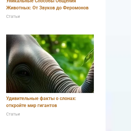
Уникальные Способы Общения
Животных: От Звуков до Феромонов
Статьи
Удивительные факты о слонах:
откройте мир гигантов
Статьи