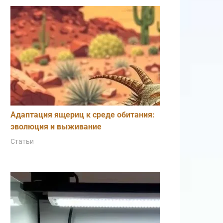
Адаптация ящериц к среде обитания:
эволюция и выживание
Статьи