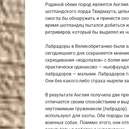
Родиной обеих пород является Англи
шотландского лорда Твидмаута, цель
смогла бы обнаружить и принести охо
время шотландец пытался добиться и
ретриверов, который бы выделял их н
Лабрадоры в Великобританию были з
сегодняшнего дня сохраняется мнение
скрещивания «водолазов» с более ме
практически одинаково — ньюфаундл
лабрадоров — малыми. Лабрадоров так
Они без какого-либо страха ныряли за
В результате Англия получила две пре
отличается своим спокойствием и выд
неутомимым тружеником (лабрадор). С
используют для охоты. Обе породы с
военных собак. Помимо этого, они о