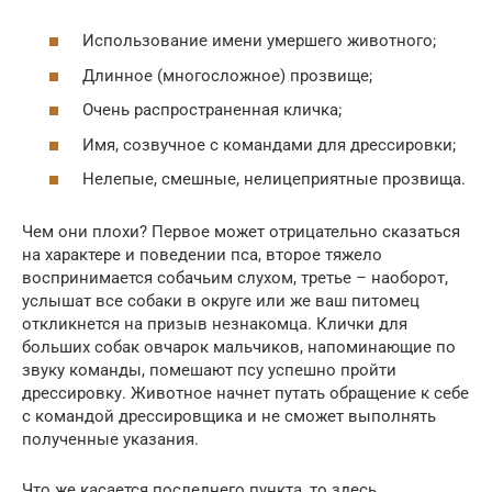
Использование имени умершего животного;
Длинное (многосложное) прозвище;
Очень распространенная кличка;
Имя, созвучное с командами для дрессировки;
Нелепые, смешные, нелицеприятные прозвища.
Чем они плохи? Первое может отрицательно сказаться
на характере и поведении пса, второе тяжело
воспринимается собачьим слухом, третье – наоборот,
услышат все собаки в округе или же ваш питомец
откликнется на призыв незнакомца. Клички для
больших собак овчарок мальчиков, напоминающие по
звуку команды, помешают псу успешно пройти
дрессировку. Животное начнет путать обращение к себе
с командой дрессировщика и не сможет выполнять
полученные указания.
Что же касается последнего пункта, то здесь