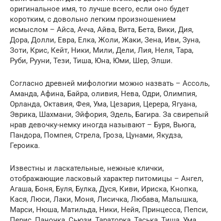
оригинальное имя, то лучше всего, если оно будет
коротким, с довольно легким произношением
исмыслом – Айса, Ачча, Айва, Вита, Бета, Вики, Дия,
Дора, Долли, Евра, Елка, Жоли, Жаки, Зена, Иви, Зуна,
Зоти, Крис, Кейт, Ники, Мили, Дели, Лия, Неля, Тара,
Руби, Рууни, Тези, Тиша, Юна, Юми, Шер, Элши.
Согласно древней мифологии можно назвать – Ассоль,
Аманда, Афина, Байра, оливия, Нева, Одри, Олимпия,
Орланда, Октавия, Фея, Ума, Цезария, Церера, Ягуана,
Эврика, Шахмани, Эйфория, Эдель, Багира. За свирепый
нрав девочку-немку иногда называют – Буря, Вьюга,
Пандора, Помпея, Стрела, Гроза, Цунами, Якудза,
Героика.
Известны и ласкательные, нежные клички,
отображающие ласковый характер питомицы – Ангел,
Агаша, Боня, Буля, Булка, Дуся, Киви, Ириска, Кнопка,
Кася, Люси, Лаки, Моня, Лисичка, Любава, Малышка,
Марси, Нюша, Матильда, Ники, Нейя, Принцесса, Пепси,
Перис, Паночка, Сьюзи, Тараторка, Таська, Тиша, Ума,