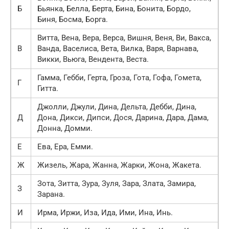
Б
Бьянка, Белла, Берта, Бина, Бонита, Бордо,
Биня, Босма, Борга.
Витта, Вена, Вера, Верса, Вишня, Веня, Ви, Вакса,
В
Ванда, Васелиса, Вета, Вилка, Варя, Варнава,
Викки, Вьюга, Вендента, Веста.
Гамма, Гебби, Герта, Гроза, Гота, Гофа, Гомета,
Г
Гитта.
Джолли, Джули, Дина, Дельта, Дебби, Дина,
Д
Дона, Дикси, Дипси, Дося, Дарина, Дара, Дама,
Донна, Домми.
Е
Ева, Ера, Емми.
Ж
Жизель, Жара, Жанна, Жарки, Жона, Жакета.
Зота, Зитта, Зура, Зуля, Зара, Злата, Замира,
З
Зарана.
И
Ирма, Иржи, Иза, Ида, Ими, Ина, Инь.