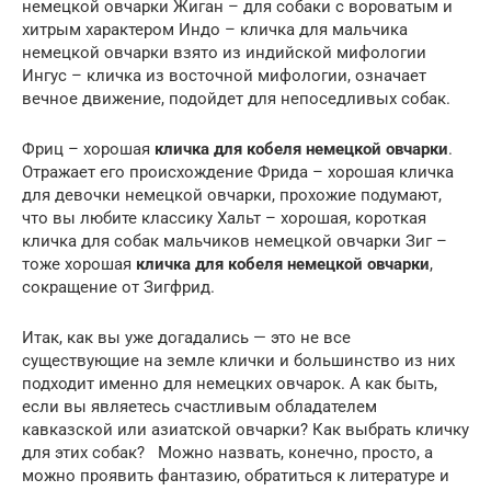
немецкой овчарки Жиган – для собаки с вороватым и
хитрым характером Индо – кличка для мальчика
немецкой овчарки взято из индийской мифологии
Ингус – кличка из восточной мифологии, означает
вечное движение, подойдет для непоседливых собак.
Фриц – хорошая
кличка для кобеля немецкой овчарки
.
Отражает его происхождение Фрида – хорошая кличка
для девочки немецкой овчарки, прохожие подумают,
что вы любите классику Хальт – хорошая, короткая
кличка для собак мальчиков немецкой овчарки Зиг –
тоже хорошая
кличка для кобеля немецкой овчарки
,
сокращение от Зигфрид.
Итак, как вы уже догадались — это не все
существующие на земле клички и большинство из них
подходит именно для немецких овчарок. А как быть,
если вы являетесь счастливым обладателем
кавказской или азиатской овчарки? Как выбрать кличку
для этих собак? Можно назвать, конечно, просто, а
можно проявить фантазию, обратиться к литературе и