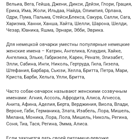
Вельиа, Вега, Гейша, Джени, Дикси, Дейзи, Глори, Грация,
Ерика, Има, Жоли, Ильдаа, Найда, Олимпия, Орлана,
Одри, Пума, Пальма, Стейси,Блекса, Сакура, Салли, Сага,
Харизма, Ханни, Ханша, Хайта, Шелли, Шарона, Шелди,
Чезар, Юаника, Яшма, Эрнари, Эбби, Эврика.
Для немецкой овчарки уместны популярные немецкие
женские имена – Катрин, Ангелика, Клаудия, Хайке,
Ангелика, Эльке, Габриэеле, Карен, Ренате, Элизабет,
Элли, Сабина, Инги, Николь, Гертруда, Гила, Гизела,
Штефания, Барбара, Сьюзи, Хелла, Бритта, Петра, Мари,
Криста, Барби, Хельга, Улли, Бритта,
Часто собак-овчарок называют женскими созвучным
именами: Агния, Ассоль, Афродита, Алиса, Агнесса,
Анита, Афина, Аделия, Берта, Верджиния, Виола, Влади,
Вероне, Габи, Германика, Злата, Изабель, Лора, Мишель,
Милана, Моника, Лора, Лола, Мишель, Николь, Регина,
Соня, Тиа, Тася, Регина, Эмма, Алиса.
Если захочется дать своей питомице-девочке