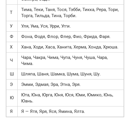
Тима, Теки, Таня, Тося, Тэбби, Тикка, Рера, Тори,
Т
Торга, Тильда, Тина, Торби.
У
Уля, Ума, Уся, Урри, Угги.
Ф
Фона, Фодя, Флор, Флер, Фио, Фрида, Фаря.
Х
Хана, Ходи, Хаса, Ханита, Херма, Хонда, Хрюша.
Чара, Чакра, Чима, Чупа, Чуня, Чуша, Чара,
Ч
Чима.
Ш
Шляпа, Шаня, Шамка, Шума, Шуня, Шу.
Э
Эмми, Эдмая, Эра, Этна, Эря.
Юта, Юна, Юрга, Юня, Юся, Юми, Юмико, Юнь,
Ю
Юань.
Я
Я — Ятя, Яря, Яся, Ямина, Ялта.