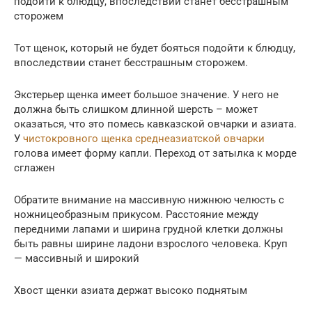
подойти к блюдцу, впоследствии станет бесстрашным
сторожем
Тот щенок, который не будет бояться подойти к блюдцу,
впоследствии станет бесстрашным сторожем.
Экстерьер щенка имеет большое значение. У него не
должна быть слишком длинной шерсть – может
оказаться, что это помесь кавказской овчарки и азиата.
У
чистокровного щенка среднеазиатской овчарки
голова имеет форму капли. Переход от затылка к морде
сглажен
Обратите внимание на массивную нижнюю челюсть с
ножницеобразным прикусом. Расстояние между
передними лапами и ширина грудной клетки должны
быть равны ширине ладони взрослого человека. Круп
— массивный и широкий
Хвост щенки азиата держат высоко поднятым