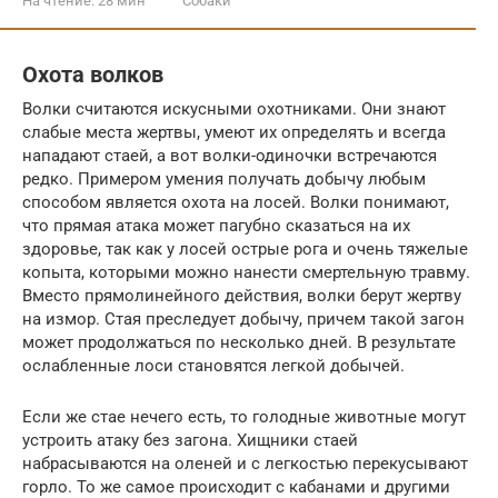
На чтение:
28 мин
Собаки
Охота волков
Волки считаются искусными охотниками. Они знают
слабые места жертвы, умеют их определять и всегда
нападают стаей, а вот волки-одиночки встречаются
редко. Примером умения получать добычу любым
способом является охота на лосей. Волки понимают,
что прямая атака может пагубно сказаться на их
здоровье, так как у лосей острые рога и очень тяжелые
копыта, которыми можно нанести смертельную травму.
Вместо прямолинейного действия, волки берут жертву
на измор. Стая преследует добычу, причем такой загон
может продолжаться по несколько дней. В результате
ослабленные лоси становятся легкой добычей.
Если же стае нечего есть, то голодные животные могут
устроить атаку без загона. Хищники стаей
набрасываются на оленей и с легкостью перекусывают
горло. То же самое происходит с кабанами и другими