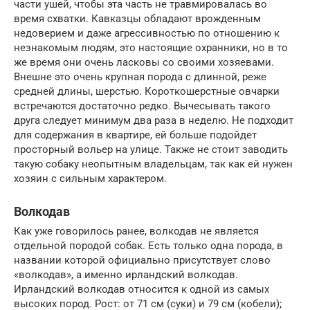
части ушей, чтобы эта часть не травмировалась во
время схватки. Кавказцы обладают врожденным
недоверием и даже агрессивностью по отношению к
незнакомым людям, это настоящие охранники, но в то
же время они очень ласковы со своими хозяевами.
Внешне это очень крупная порода с длинной, реже
средней длины, шерстью. Короткошерстные овчарки
встречаются достаточно редко. Вычесывать такого
друга следует минимум два раза в неделю. Не подходит
для содержания в квартире, ей больше подойдет
просторный вольер на улице. Также не стоит заводить
такую собаку неопытным владельцам, так как ей нужен
хозяин с сильным характером.
Волкодав
Как уже говорилось ранее, волкодав не является
отдельной породой собак. Есть только одна порода, в
названии которой официально присутствует слово
«волкодав», а именно ирландский волкодав.
Ирландский волкодав относится к одной из самых
высоких пород. Рост: от 71 см (суки) и 79 см (кобели);