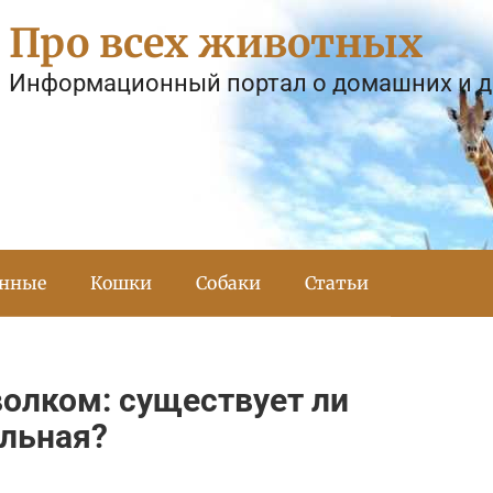
Про всех животных
Информационный портал о домашних и 
тнные
Кошки
Собаки
Статьи
волком: существует ли
ельная?