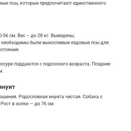
нные псы, которые предпочитают единственного
0-56 см. Вес – до 28 кг. Выведены,
м необходимы были выносливые ездовые псы для
сстояния.
ессуре поддаются с подсосного возраста. Позднее
м.
инуит
ношения. Родословная инуита чистая. Собака с
Рост в холке — до 76 см.