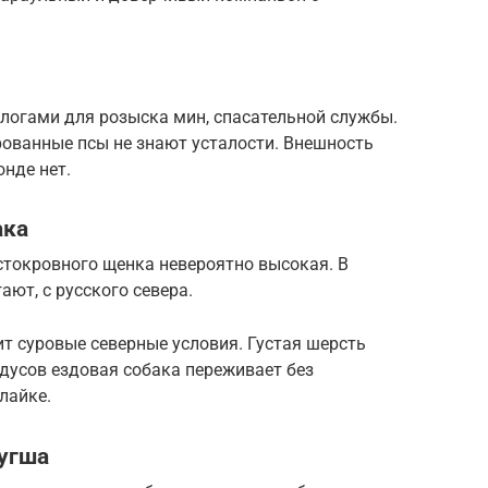
огами для розыска мин, спасательной службы.
рованные псы не знают усталости. Внешность
онде нет.
ака
стокровного щенка невероятно высокая. В
ают, с русского севера.
т суровые северные условия. Густая шерсть
дусов ездовая собака переживает без
лайке.
угша