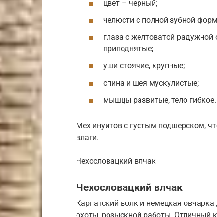
цвет – черный;
челюсти с полной зубной форм
глаза с желтоватой радужной 
приподнятые;
уши стоячие, крупные;
спина и шея мускулистые;
мышцы развитые, тело гибкое.
Мех инуитов с густым подшерском, ч
влаги.
Чехословацкий влчак
Чехословацкий влчак
Карпатский волк и немецкая овчарка 
охоты, розыскной работы. Отличный 