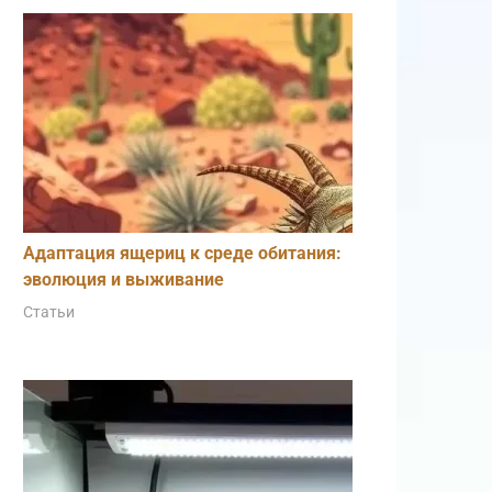
Адаптация ящериц к среде обитания:
эволюция и выживание
Статьи