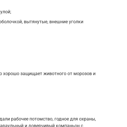
улой;
оболочкой, вытянутые, внешние уголки
то хорошо защищает животного от морозов и
дали рабочее потомство, годное для охраны,
караульный и доверчивый компаньон с