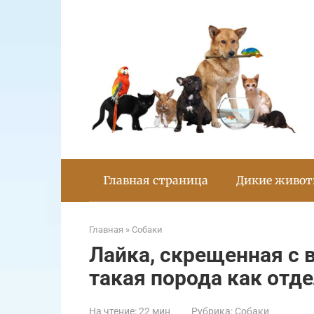
Перейти
к
контенту
Главная страница
Дикие живо
Главная
»
Собаки
Лайка, скрещенная с 
такая порода как отд
На чтение:
22 мин
Рубрика:
Собаки