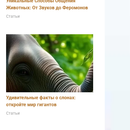
Уникальные Способы Общения
Животных: От Звуков до Феромонов
Статьи
Удивительные факты о слонах:
откройте мир гигантов
Статьи