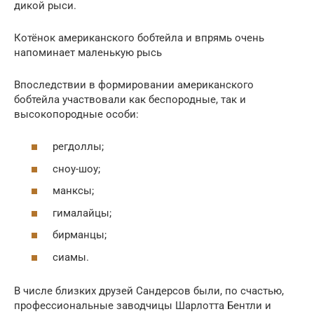
дикой рыси.
Котёнок американского бобтейла и впрямь очень
напоминает маленькую рысь
Впоследствии в формировании американского
бобтейла участвовали как беспородные, так и
высокопородные особи:
регдоллы;
сноу-шоу;
манксы;
гималайцы;
бирманцы;
сиамы.
В числе близких друзей Сандерсов были, по счастью,
профессиональные заводчицы Шарлотта Бентли и