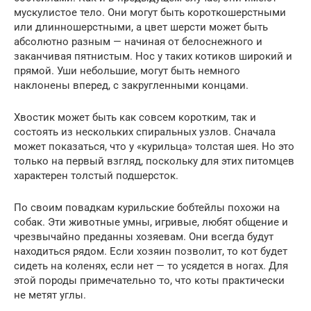
мускулистое тело. Они могут быть короткошерстными
или длинношерстными, а цвет шерсти может быть
абсолютно разным — начиная от белоснежного и
заканчивая пятнистым. Нос у таких котиков широкий и
прямой. Уши небольшие, могут быть немного
наклонены вперед, с закругленными концами.
Хвостик может быть как совсем коротким, так и
состоять из нескольких спиральных узлов. Сначала
может показаться, что у «курильца» толстая шея. Но это
только на первый взгляд, поскольку для этих питомцев
характерен толстый подшерсток.
По своим повадкам курильские бобтейлы похожи на
собак. Эти животные умны, игривые, любят общение и
чрезвычайно преданны хозяевам. Они всегда будут
находиться рядом. Если хозяин позволит, то кот будет
сидеть на коленях, если нет — то усядется в ногах. Для
этой породы примечательно то, что коты практически
не метят углы.