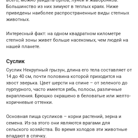
всего, можно увидеть орлов, луней и жаворонков.
Большинство из них зимуют в теплых краях. Ниже
приведены наиболее распространенные виды степных
животных.
Интересный факт: на одном квадратном километре
степной зоны живет больше насекомых, чем людей на
нашей планете.
Суслик
Суслик Некрупный грызун, длина его тела составляет от
14 до 40 см, почти половина которой приходится на
хвост зверька. Цвет шерсти на спине – от зеленого до
пурпурного, часто имеется рябь, полосы, различные
вкрапления. Брюшко окрашено в беловатые или желто-
коричневые оттенки.
Основная пища сусликов – корни растений, зерна и
семена. Из-за этого они являются врагами для
сельского хозяйства. Во время холодов эти животные
впадают в спячку.