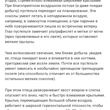
угодья, стремительно взмахивая широкими крыльями.
При благоприятном воздушном потоке (и даже поедая
добычу) пустельга переходит на планирование. Эти
соколы умеют летать в неподвижном воздухе,
например, в замкнутом помещении, а при парении в
небе поворачиваются лицом ко встречному ветерку.
Глаз пустельги замечает ультрафиолет и метки от мочи
(ярко проявляемые в его свете), которые оставляют
мелкие грызуны.
Чем интенсивнее свечение, тем ближе добыча: увидев
ее, птица пикирует вниз и впивается в нее когтями,
притормозив уже возле земли. Почти все пустельги
умеют зависать в необычайно зрелищном трепещущем
полете (эта способность отличает их от большинства
остальных мелких соколов).
При этом птица разворачивает хвост веером и слегка
опускает его вниз, часто и быстро взмахивая крыльями.
Крылья, перемещающие большой объем воздуха,
работают в широкой горизонтальной плоскости, чтобы