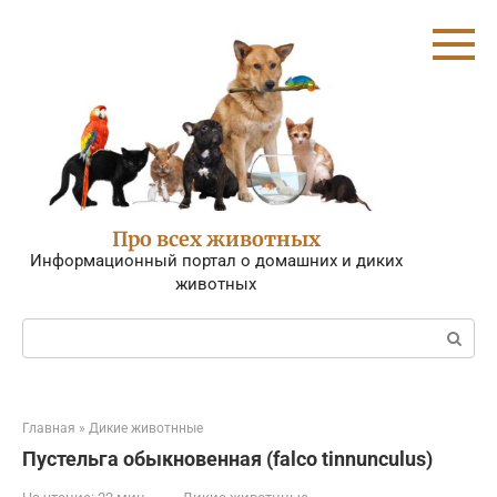
Перейти
к
контенту
Про всех животных
Информационный портал о домашних и диких
животных
Поиск:
Главная
»
Дикие животнные
Пустельга обыкновенная (falco tinnunculus)