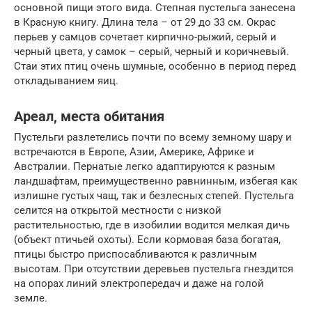
основной пищи этого вида. Степная пустельга занесена
в Красную книгу. Длина тела – от 29 до 33 см. Окрас
перьев у самцов сочетает кирпично-рыжий, серый и
черный цвета, у самок – серый, черный и коричневый.
Стаи этих птиц очень шумные, особенно в период перед
откладыванием яиц.
Ареал, места обитания
Пустельги разлетелись почти по всему земному шару и
встречаются в Европе, Азии, Америке, Африке и
Австралии. Пернатые легко адаптируются к разным
ландшафтам, преимущественно равнинным, избегая как
излишне густых чащ, так и безлесных степей. Пустельга
селится на открытой местности с низкой
растительностью, где в изобилии водится мелкая дичь
(объект птичьей охоты). Если кормовая база богатая,
птицы быстро приспосабливаются к различным
высотам. При отсутствии деревьев пустельга гнездится
на опорах линий электропередач и даже на голой
земле.