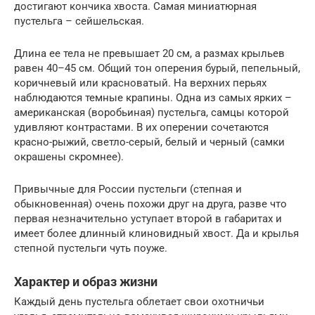
достигают кончика хвоста. Самая миниатюрная
пустельга – сейшельская.
Длина ее тела не превышает 20 см, а размах крыльев
равен 40–45 см. Общий тон оперения бурый, пепельный,
коричневый или красноватый. На верхних перьях
наблюдаются темные крапины. Одна из самых ярких –
американская (воробьиная) пустельга, самцы которой
удивляют контрастами. В их оперении сочетаются
красно-рыжий, светло-серый, белый и черный (самки
окрашены скромнее).
Привычные для России пустельги (степная и
обыкновенная) очень похожи друг на друга, разве что
первая незначительно уступает второй в габаритах и
имеет более длинный клиновидный хвост. Да и крылья
степной пустельги чуть поуже.
Характер и образ жизни
Каждый день пустельга облетает свои охотничьи