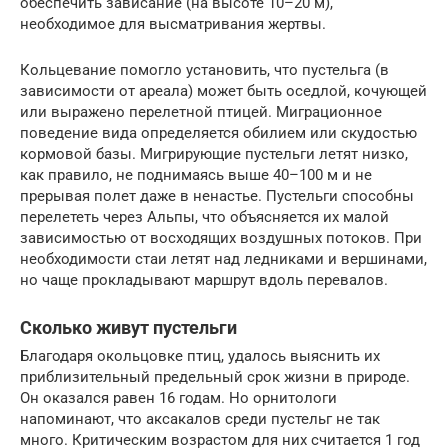
обеспечить зависание (на высоте 10–20 м),
необходимое для высматривания жертвы.
Кольцевание помогло установить, что пустельга (в
зависимости от ареала) может быть оседлой, кочующей
или выражено перелетной птицей. Миграционное
поведение вида определяется обилием или скудостью
кормовой базы. Мигрирующие пустельги летят низко,
как правило, не поднимаясь выше 40–100 м и не
прерывая полет даже в ненастье. Пустельги способны
перелететь через Альпы, что объясняется их малой
зависимостью от восходящих воздушных потоков. При
необходимости стаи летят над ледниками и вершинами,
но чаще прокладывают маршрут вдоль перевалов.
Сколько живут пустельги
Благодаря окольцовке птиц, удалось выяснить их
приблизительный предельный срок жизни в природе.
Он оказался равен 16 годам. Но орнитологи
напоминают, что аксакалов среди пустельг не так
много. Критическим возрастом для них считается 1 год