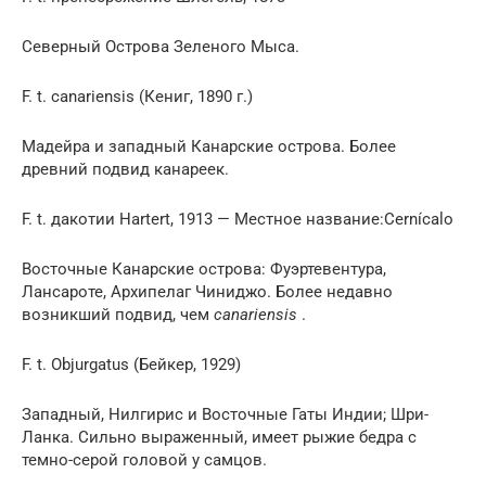
Северный Острова Зеленого Мыса.
F. t. canariensis (Кениг, 1890 г.)
Мадейра и западный Канарские острова. Более
древний подвид канареек.
F. t. дакотии Hartert, 1913 — Местное название:Cernícalo
Восточные Канарские острова: Фуэртевентура,
Лансароте, Архипелаг Чиниджо. Более недавно
возникший подвид, чем
canariensis
.
F. t. Objurgatus (Бейкер, 1929)
Западный, Нилгирис и Восточные Гаты Индии; Шри-
Ланка. Сильно выраженный, имеет рыжие бедра с
темно-серой головой у самцов.