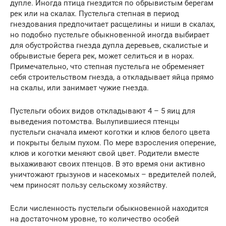
дупле. Иногда птица гнездится по обрывистым берегам
рек или на скалах. Пустельга степная в период
гнездования предпочитает расщелины и ниши в скалах,
но подобно пустельге обыкновенной иногда выбирает
для обустройства гнезда дупла деревьев, скалистые и
обрывистые берега рек, может селиться и в норах.
Примечательно, что степная пустельга не обременяет
себя строительством гнезда, а откладывает яйца прямо
на скалы, или занимает чужие гнезда.
Пустельги обоих видов откладывают 4 – 5 яиц для
выведения потомства. Вылупившиеся птенцы
пустельги сначала имеют коготки и клюв белого цвета
и покрыты белым пухом. По мере взросления оперение,
клюв и коготки меняют свой цвет. Родители вместе
выхаживают своих птенцов. В это время они активно
уничтожают грызунов и насекомых – вредителей полей,
чем приносят пользу сельскому хозяйству.
Если численность пустельги обыкновенной находится
на достаточном уровне, то количество особей