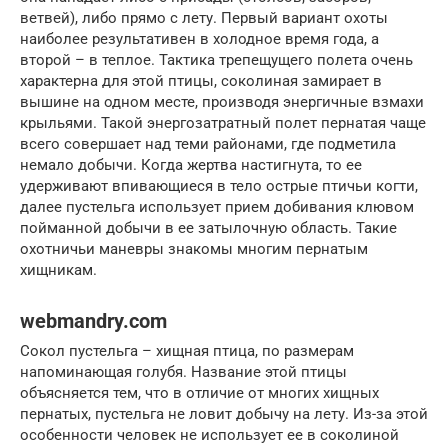
ветвей), либо прямо с лету. Первый вариант охоты
наиболее результативен в холодное время года, а
второй – в теплое. Тактика трепещущего полета очень
характерна для этой птицы, соколиная замирает в
вышине на одном месте, производя энергичные взмахи
крыльями. Такой энергозатратный полет пернатая чаще
всего совершает над теми районами, где подметила
немало добычи. Когда жертва настигнута, то ее
удерживают впивающиеся в тело острые птичьи когти,
далее пустельга использует прием добивания клювом
пойманной добычи в ее затылочную область. Такие
охотничьи маневры знакомы многим пернатым
хищникам.
webmandry.com
Сокол пустельга – хищная птица, по размерам
напоминающая голубя. Название этой птицы
объясняется тем, что в отличие от многих хищных
пернатых, пустельга не ловит добычу на лету. Из-за этой
особенности человек не использует ее в соколиной