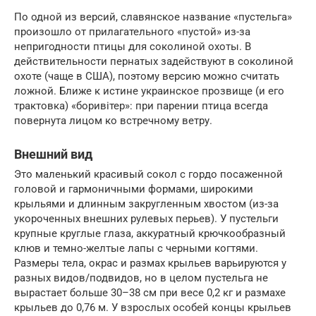
По одной из версий, славянское название «пустельга»
произошло от прилагательного «пустой» из-за
непригодности птицы для соколиной охоты. В
действительности пернатых задействуют в соколиной
охоте (чаще в США), поэтому версию можно считать
ложной. Ближе к истине украинское прозвище (и его
трактовка) «боривітер»: при парении птица всегда
повернута лицом ко встречному ветру.
Внешний вид
Это маленький красивый сокол с гордо посаженной
головой и гармоничными формами, широкими
крыльями и длинным закругленным хвостом (из-за
укороченных внешних рулевых перьев). У пустельги
крупные круглые глаза, аккуратный крючкообразный
клюв и темно-желтые лапы с черными когтями.
Размеры тела, окрас и размах крыльев варьируются у
разных видов/подвидов, но в целом пустельга не
вырастает больше 30–38 см при весе 0,2 кг и размахе
крыльев до 0,76 м. У взрослых особей концы крыльев