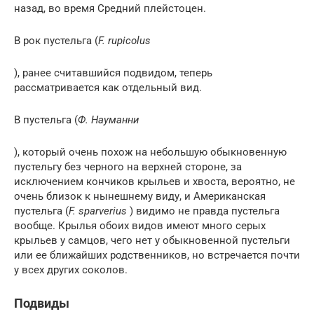
назад, во время Средний плейстоцен.
В рок пустельга (
F. rupicolus
), ранее считавшийся подвидом, теперь
рассматривается как отдельный вид.
В пустельга (
Ф. Науманни
), который очень похож на небольшую обыкновенную
пустельгу без черного на верхней стороне, за
исключением кончиков крыльев и хвоста, вероятно, не
очень близок к нынешнему виду, и Американская
пустельга (
F. sparverius
) видимо не правда пустельга
вообще. Крылья обоих видов имеют много серых
крыльев у самцов, чего нет у обыкновенной пустельги
или ее ближайших родственников, но встречается почти
у всех других соколов.
Подвиды