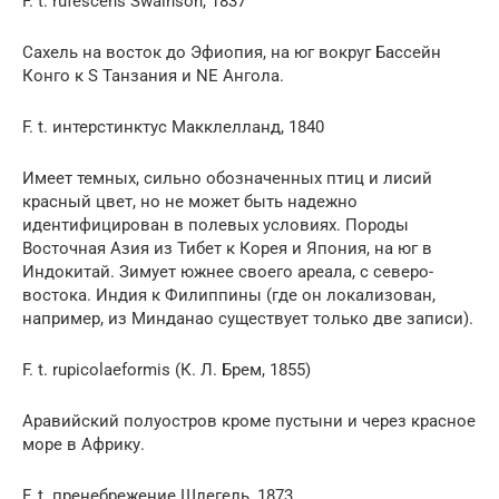
F. t. rufescens Swainson, 1837
Сахель на восток до Эфиопия, на юг вокруг Бассейн
Конго к S Танзания и NE Ангола.
F. t. интерстинктус Макклелланд, 1840
Имеет темных, сильно обозначенных птиц и лисий
красный цвет, но не может быть надежно
идентифицирован в полевых условиях. Породы
Восточная Азия из Тибет к Корея и Япония, на юг в
Индокитай. Зимует южнее своего ареала, с северо-
востока. Индия к Филиппины (где он локализован,
например, из Минданао существует только две записи).
F. t. rupicolaeformis (К. Л. Брем, 1855)
Аравийский полуостров кроме пустыни и через красное
море в Африку.
F. t. пренебрежение Шлегель, 1873