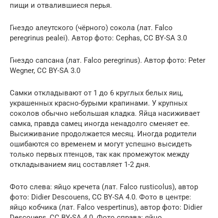
пищи и отвалившиеся перья.
Гнездо алеутского (чёрного) сокола (лат. Falco
peregrinus pealei). Автор фото: Cephas, CC BY-SA 3.0
Гнездо сапсана (лат. Falco peregrinus). Автор фото: Peter
Wegner, CC BY-SA 3.0
Самки откладывают от 1 до 6 круглых белых яиц,
украшенных красно-бурыми крапинами. У крупных
соколов обычно небольшая кладка. Яйца насиживает
самка, правда самец иногда ненадолго сменяет ее.
Высиживание продолжается месяц. Иногда родители
ошибаются со временем и могут успешно высидеть
только первых птенцов, так как промежуток между
откладыванием яиц составляет 1-2 дня.
Фото слева: яйцо кречета (лат. Falco rusticolus), автор
фото: Didier Descouens, CC BY-SA 4.0. Фото в центре:
яйцо кобчика (лат. Falco vespertinus), автор фото: Didier
Descouens, CC BY-SA 4.0. Фото справа: яйцо