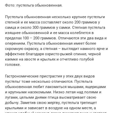
Фото: пустельга обыкновенная.
Пустельга обыкновенная несколько крупнее пустельги
степной и ее масса составляет около 200 граммов у
самца и около 300 граммов у самки. Степная пустельга
изящнее обыкновенной и ее масса колеблется в
пределах 100 – 200 граммов. Отличаются эти два вида и
оперением. Пустельга обыкновенная имеет более
скромную окраску, а степная – выглядит намного ярче и
эффектнее благодаря охристо-рыжей спинке, черной
каемке на хвосте и крыльях и отчетливо голубой
головке.
Гастрономические пристрастия у этих двух видов
пустельг тоже несколько отличаются. Пустельга
обыкновенная любит лакомиться мышами, ящерицами
и крупными насекомыми. Низко летая над полями и
лугами, целыми днями птица высматривает свою
добычу. Заметив свою жертву, пустельга трепещет
крыльями и зависает в воздухе на одном месте, а