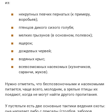
из:
некрупных певчих пернатых (к примеру,
воробьев);
птенцов дикого сизого голубя;
мелких грызунов (в основном, полевок);
ящерок;
дождевых червей;
водяных крыс;
всевозможных насекомых (кузнечиков,
саранчи, жуков).
Нужно отметить, что беспозвоночными и насекомыми
питается, чаще всего, молодняк, а зрелые птицы их
поедают, когда не могут найти другого пропитания.
У пустельги есть две основные тактики ведения охоты:
она нападает либо с присады (столбов, заборов,