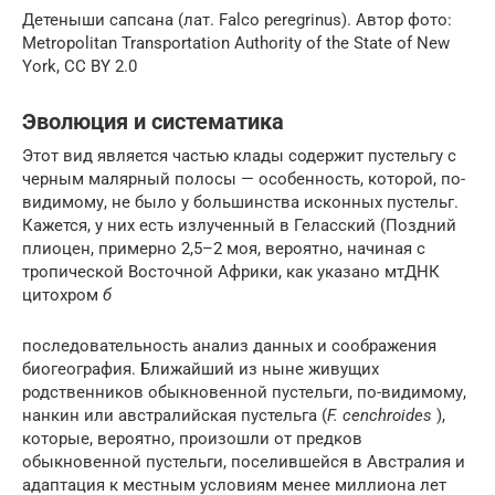
Детеныши сапсана (лат. Falco peregrinus). Автор фото:
Metropolitan Transportation Authority of the State of New
York, CC BY 2.0
Эволюция и систематика
Этот вид является частью клады содержит пустельгу с
черным малярный полосы — особенность, которой, по-
видимому, не было у большинства исконных пустельг.
Кажется, у них есть излученный в Геласский (Поздний
плиоцен, примерно 2,5–2 моя, вероятно, начиная с
тропической Восточной Африки, как указано мтДНК
цитохром
б
последовательность анализ данных и соображения
биогеография. Ближайший из ныне живущих
родственников обыкновенной пустельги, по-видимому,
нанкин или австралийская пустельга (
F. cenchroides
),
которые, вероятно, произошли от предков
обыкновенной пустельги, поселившейся в Австралия и
адаптация к местным условиям менее миллиона лет