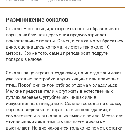
На чтение:
22 мин
Дикие животнные
Размножение соколов
Соколы – это птицы, которые склонны образовывать
пары, а их брачная церемония предусматривает
показательные полеты. Самец и самка могут бросаться
вниз, сцепившись когтями, и лететь так около 10
метров. Кроме того, самец преподносит подруге
подарок в клюве.
Соколы чаще строят гнезда сами, но иногда занимают
уже готовые постройки других хищных или врановых
птиц. Порой они силой отбивают дома у владельцев.
Мелкие представители могут жить в естественных
дуплах деревьев, углублениях, нишах или в
искусственных гнездовьях. Селятся соколы на скалах,
обрывах, деревьях, в норах, на высоких зданиях, в
самостоятельно выкопанных ямках в земле. Места для
откладывания яиц птицы чаще всего ничем не
выстилают. На дне находится только их помет, остатки