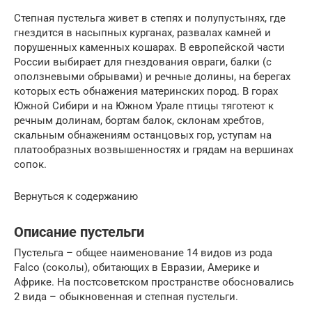
Степная пустельга живет в степях и полупустынях, где
гнездится в насыпных курганах, развалах камней и
порушенных каменных кошарах. В европейской части
России выбирает для гнездования овраги, балки (с
оползневыми обрывами) и речные долины, на берегах
которых есть обнажения материнских пород. В горах
Южной Сибири и на Южном Урале птицы тяготеют к
речным долинам, бортам балок, склонам хребтов,
скальным обнажениям останцовых гор, уступам на
платообразных возвышенностях и грядам на вершинах
сопок.
Вернуться к содержанию
Описание пустельги
Пустельга – общее наименование 14 видов из рода
Falco (соколы), обитающих в Евразии, Америке и
Африке. На постсоветском пространстве обосновались
2 вида – обыкновенная и степная пустельги.