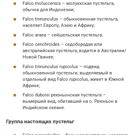
Falco moluccensis – молуккская пустельга,
обычна для Индонезии;
Falco tinnunculus – обыкновенная пустельга,
населяет Европу, Азию и Африку;
Falco araea – сейшельская пустельга;
Falco cenchroides – седобородая или
австралийская пустельга, водится в Австралии/
Новой Гвинее;
Falco tinnunculus rupicolus – подвид
обыкновенной пустельги, выделяемый в
отдельный вид Falco rupicolus, живет в Южной
Африке;
Falco duboisi реюньонская пустельга –
вымерший вид, обитавший на о. Реюньон в
Индийском океане.
Группа настоящих пустельг