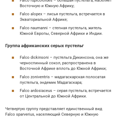
Falco rupicoloides – большая пустельга, населяет
Восточную и Южную Африку;
Falco alopex – лисья пустельга, встречается в
Экваториальной Африке;
Falco naumanni – степная пустельга, житель
Южной Европы, Северной Африки и Индии.
Группа африканских серых пустельг
Falco dickinsoni – пустельга Дикинсона, она же
черноспинный сокол, распространена в
Восточной Африке вплоть до Южной Африки;
Falco zoniventris – мадагаскарская полосатая
пустельга, эндемик Мадагаскара;
Falco ardosiaceus – серая пустельга, встречается
от Центральной до Южной Африки.
Четвертую группу представляет единственный вид
Falco sparverius, населяющий Северную и Южную