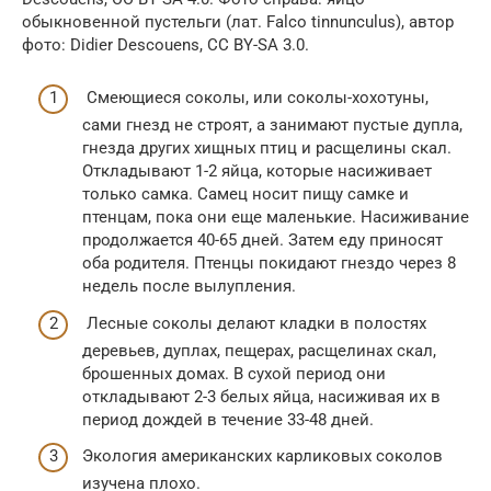
обыкновенной пустельги (лат. Falco tinnunculus), автор
фото: Didier Descouens, CC BY-SA 3.0.
Смеющиеся соколы, или соколы-хохотуны,
сами гнезд не строят, а занимают пустые дупла,
гнезда других хищных птиц и расщелины скал.
Откладывают 1-2 яйца, которые насиживает
только самка. Самец носит пищу самке и
птенцам, пока они еще маленькие. Насиживание
продолжается 40-65 дней. Затем еду приносят
оба родителя. Птенцы покидают гнездо через 8
недель после вылупления.
Лесные соколы делают кладки в полостях
деревьев, дуплах, пещерах, расщелинах скал,
брошенных домах. В сухой период они
откладывают 2-3 белых яйца, насиживая их в
период дождей в течение 33-48 дней.
Экология американских карликовых соколов
изучена плохо.