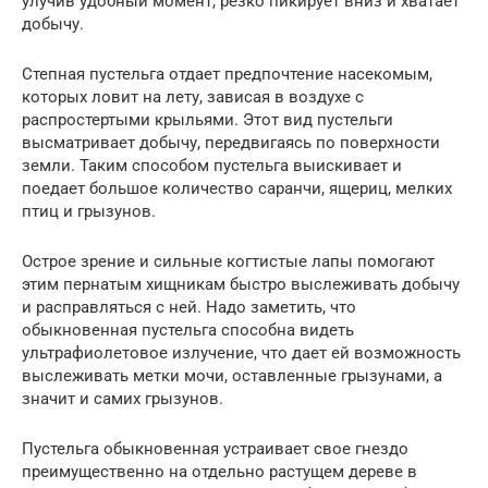
улучив удобный момент, резко пикирует вниз и хватает
добычу.
Степная пустельга отдает предпочтение насекомым,
которых ловит на лету, зависая в воздухе с
распростертыми крыльями. Этот вид пустельги
высматривает добычу, передвигаясь по поверхности
земли. Таким способом пустельга выискивает и
поедает большое количество саранчи, ящериц, мелких
птиц и грызунов.
Острое зрение и сильные когтистые лапы помогают
этим пернатым хищникам быстро выслеживать добычу
и расправляться с ней. Надо заметить, что
обыкновенная пустельга способна видеть
ультрафиолетовое излучение, что дает ей возможность
выслеживать метки мочи, оставленные грызунами, а
значит и самих грызунов.
Пустельга обыкновенная устраивает свое гнездо
преимущественно на отдельно растущем дереве в