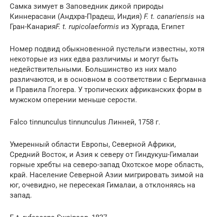
Самка зимует в Заповедник дикой природы
Киннерасани (Андхра-Прадеш, Индия)
F. t. canariensis
на
Гран-Канария
F. t. rupicolaeformis
из Хургада, Египет
Номер подвид обыкновенной пустельги известны, хотя
некоторые из них едва различимы и могут быть
недействительными. Большинство из них мало
различаются, и в основном в соответствии с Бергманна
и Правила Глогера. У тропических африканских форм в
мужском оперении меньше серости.
Falco tinnunculus tinnunculus Линней, 1758 г.
Умеренный области Европы, Северной Африки,
Средний Восток, и Азия к северу от Гиндукуш-Гималаи
горные хребты на северо-запад Охотское море область,
край. Население Северной Азии мигрировать зимой на
юг, очевидно, не пересекая Гималаи, а отклоняясь на
запад.