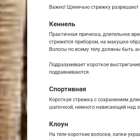
Важно! Щенячью стрижку разрешают н
Кеннель
Практичная прическа, длительное вр
стрижется прибором, на макушке обра
Волосы по всему телу должны быть а
Подразумевает короткое выстригание 
подравниваются.
Спортивная
Короткая стрижка с сохранением длин
шапочкой, немного нависающей над 
Клоун
На теле короткие волоски, лапки укр