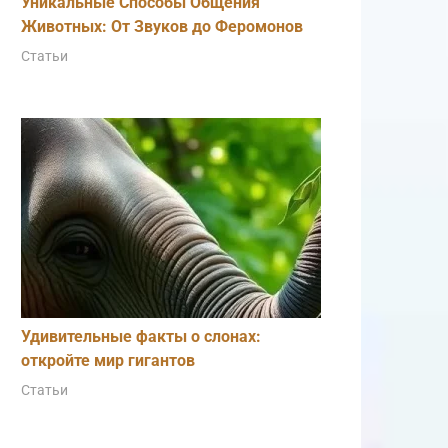
Уникальные Способы Общения
Животных: От Звуков до Феромонов
Статьи
Удивительные факты о слонах:
откройте мир гигантов
Статьи