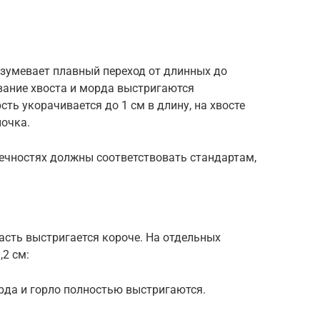
азумевает плавный переход от длинных до
ование хвоста и морда выстригаются
ть укорачивается до 1 см в длину, на хвосте
почка.
ечностях должны соответствовать стандартам,
асть выстригается короче. На отдельных
,2 см:
рда и горло полностью выстригаются.