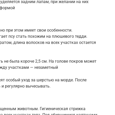
уделяется задним лапам, при желании на них
 формой
но при этом имеет свои особенности.
ает псу стать похожим на плюшевого тедди.
атом, длина волосков на всех участках остается
ь не была короче 2,5 см. На голове покров может
между участками — незаметный
ят особый уход за шерстью на морде. После
 и регулярно вычесывать.
ущенным животным. Гигиеническая стрижка
на всех участках тела. Под сбившимися колтунами