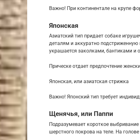
Важно! При континентале на крупе ф
Японская
Азиатский тип придает собаке игруше
деталям и аккуратно подстриженную 
украшается заколками, бантиками и 
Прическе отдает предпочтение женск
Японская, или азиатская стрижка
Важно! Японский тип требует индиви
Щенячья, или Паппи
Подразумевает короткое выбривание 
шерстного покрова на теле. На голов