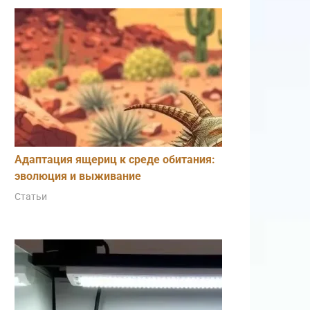
Адаптация ящериц к среде обитания:
эволюция и выживание
Статьи