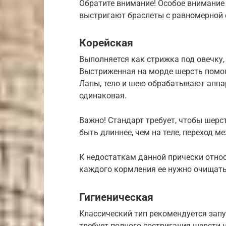
Обратите внимание! Особое внимание 
выстригают браслеты с равномерной
Корейская
Выполняется как стрижка под овечку, 
Выстриженная на морде шерсть помог
Лапы, тело и шею обрабатывают аппар
одинаковая.
Важно! Стандарт требует, чтобы шерст
быть длиннее, чем на теле, переход 
К недостаткам данной прически относ
каждого кормления ее нужно очищать
Гигиеническая
Классический тип рекомендуется зап
требует полного состригания шерсти 