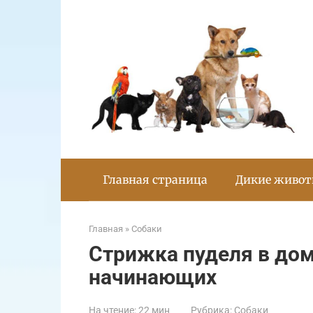
Перейти
к
контенту
Главная страница
Дикие живо
Главная
»
Собаки
Стрижка пуделя в до
начинающих
На чтение:
22 мин
Рубрика:
Собаки