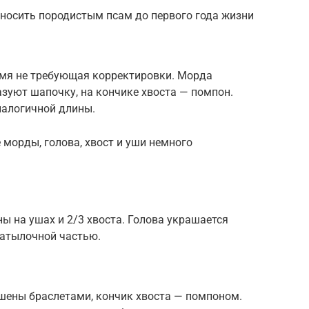
осить породистым псам до первого года жизни
емя не требующая корректировки. Морда
зуют шапочку, на кончике хвоста — помпон.
налогичной длины.
морды, голова, хвост и уши немного
ы на ушах и 2/3 хвоста. Голова украшается
затылочной частью.
ашены браслетами, кончик хвоста — помпоном.