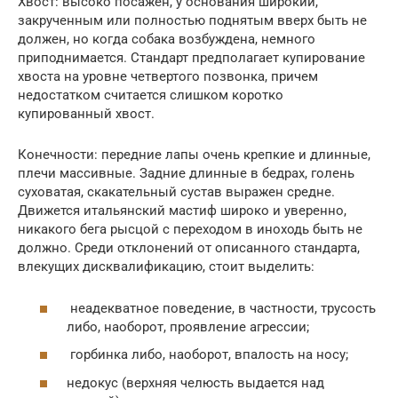
Хвост: высоко посажен, у основания широкий,
закрученным или полностью поднятым вверх быть не
должен, но когда собака возбуждена, немного
приподнимается. Стандарт предполагает купирование
хвоста на уровне четвертого позвонка, причем
недостатком считается слишком коротко
купированный хвост.
Конечности: передние лапы очень крепкие и длинные,
плечи массивные. Задние длинные в бедрах, голень
суховатая, скакательный сустав выражен средне.
Движется итальянский мастиф широко и уверенно,
никакого бега рысцой с переходом в иноходь быть не
должно. Среди отклонений от описанного стандарта,
влекущих дисквалификацию, стоит выделить:
неадекватное поведение, в частности, трусость
либо, наоборот, проявление агрессии;
горбинка либо, наоборот, впалость на носу;
недокус (верхняя челюсть выдается над