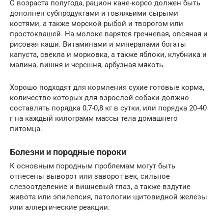
С возраста полугода, рацион кане-корсо должен быть
дополнен субпродуктами и говяжьими сырыми
костями, а также морской рыбой и творогом или
простоквашей. На молоке варятся гречневая, овсяная и
рисовая каши. Витаминами и минералами богаты
капуста, свекла и морковка, а также яблоки, клубника и
малина, вишня и черешня, арбузная мякоть.
Хорошо подходят для кормления сухие готовые корма,
количество которых для взрослой собаки должно
составлять порядка 0,7-0,8 кг в сутки, или порядка 20-40
г на каждый килограмм массы тела домашнего
питомца.
Болезни и породные пороки
К основным породным проблемам могут быть
отнесены выворот или заворот век, сильное
слезоотделение и вишневый глаз, а также вздутие
живота или эпилепсия, патологии щитовидной железы
или аллергические реакции.