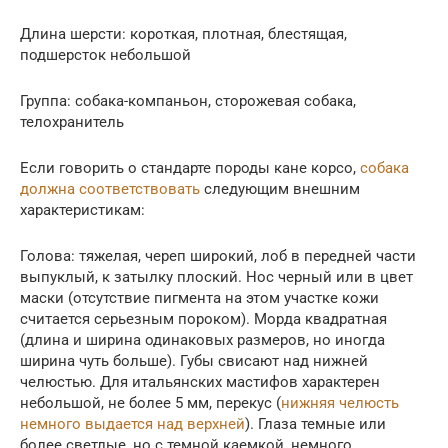
Длина шерсти: короткая, плотная, блестящая,
подшерсток небольшой
Группа: собака-компаньон, сторожевая собака,
телохранитель
Если говорить о стандарте породы кане корсо,
собака
должна соответствовать
следующим внешним
характеристикам:
Голова: тяжелая, череп широкий, лоб в передней части
выпуклый, к затылку плоский. Нос черный или в цвет
маски (отсутствие пигмента на этом участке кожи
считается серьезным пороком). Морда квадратная
(длина и ширина одинаковых размеров, но иногда
ширина чуть больше). Губы свисают над нижней
челюстью. Для итальянских мастифов характерен
небольшой, не более 5 мм, перекус (
нижняя челюсть
немного выдается над верхней
). Глаза темные или
более светлые, но с темной каемкой, немного