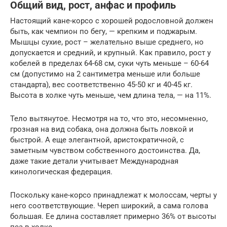
Общий вид, рост, анфас и профиль
Настоящий кане-корсо с хорошей родословной должен
быть, как чемпион по бегу, — крепким и поджарым.
Мышцы сухие, рост – желательно выше среднего, но
допускается и средний, и крупный. Как правило, рост у
кобелей в пределах 64-68 см, суки чуть меньше – 60-64
см (допустимо на 2 сантиметра меньше или больше
стандарта), вес соответственно 45-50 кг и 40-45 кг.
Высота в холке чуть меньше, чем длина тела, — на 11%.
Тело вытянутое. Несмотря на то, что это, несомненно,
грозная на вид собака, она должна быть ловкой и
быстрой. А еще элегантной, аристократичной, с
заметным чувством собственного достоинства. Да,
даже такие детали учитывает Международная
кинологическая федерация.
Поскольку кане-корсо принадлежат к молоссам, черты у
него соответствующие. Череп широкий, а сама голова
большая. Ее длина составляет примерно 36% от высоты
пса в холке.