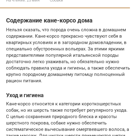
На чтение:
25 мин
Собаки
Содержание кане-корсо дома
Нельзя сказать, что порода очень сложна в домашнем
содержании. Кане-корсо прекрасно чувствуют себя в
квартирных условиях и в загородном домовладении, в
специально обустроенных вольерах. За этими яркими
представителями популярной итальянской породы
достаточно легко ухаживать, но обязательно нужно
соблюдать правила ухода и гигиены, а также обеспечить
крупно породному домашнему питомцу полноценный
рацион питания.
Уход и гигиена
Кане-корсо относится к категории короткошерстных
собак, но их шерсть также потребует регулярного ухода.
С целью сохранения природного блеска и красоты
шерстного покрова, собаке нужно обеспечить
систематическое вычесывание омертвевшего волоса, а
также массаж. Для чистки шерсти применяются щетки