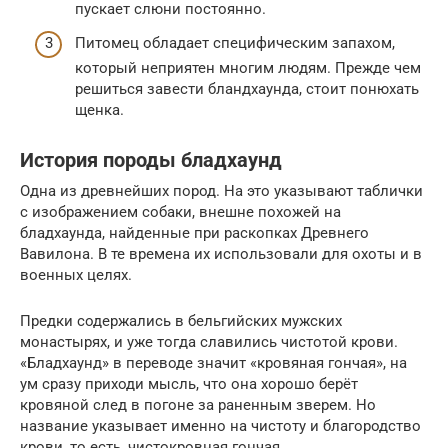
пускает слюни постоянно.
Питомец обладает специфическим запахом,
который неприятен многим людям. Прежде чем
решиться завести бландхаунда, стоит понюхать
щенка.
История породы бладхаунд
Одна из древнейших пород. На это указывают таблички
с изображением собаки, внешне похожей на
бладхаунда, найденные при раскопках Древнего
Вавилона. В те времена их использовали для охоты и в
военных целях.
Предки содержались в бельгийских мужских
монастырях, и уже тогда славились чистотой крови.
«Бладхаунд» в переводе значит «кровяная гончая», на
ум сразу приходи мысль, что она хорошо берёт
кровяной след в погоне за раненным зверем. Но
название указывает именно на чистоту и благородство
крови, то есть, чистокровная гончая.