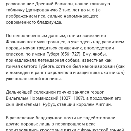
раскопавшие Древний Вавилон, нашли глиняную
табличку (датированную 2 тыс. лет до н. э.) с
изображением пса, сильно напоминающего
современного бладхаунда.
По непроверенным данным, гончих завезли во
Францию потомки троянцев, а уже здесь над развитием
породы начал трудиться священник, впоследствии
епископ, по имени Губерт (656–727). Ему, якобы,
принадлежала легендарная собака, известная как
гончая святого Губерта, хотя он был канонизирован (как
и возведен в ранг покровителя и защитника охотников)
уже после своей кончины.
Дальнейшей селекцией гончих занялся герцог
Вильгельм Нормандский (1027–1087), а продолжил его
сын Вильгельм II Руфус, ставший королем Англии.
В разведении бладхаундов почти не задействовали
другие породы: лишь в позапрошлом веке
производились кроссовые вязки с французской гончей