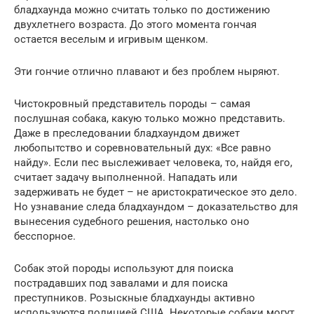
бладхаунда можно считать только по достижению
двухлетнего возраста. До этого момента гончая
остается веселым и игривым щенком.
Эти гончие отлично плавают и без проблем ныряют.
Чистокровный представитель породы – самая
послушная собака, какую только можно представить.
Даже в преследовании бладхаундом движет
любопытство и соревновательный дух: «Все равно
найду». Если пес выслеживает человека, то, найдя его,
считает задачу выполненной. Нападать или
задерживать не будет – не аристократическое это дело.
Но узнавание следа бладхаундом – доказательство для
вынесения судебного решения, настолько оно
бесспорное.
Собак этой породы используют для поиска
пострадавших под завалами и для поиска
преступников. Розыскные бладхаунды активно
используются полицией США. Некоторые собаки могут