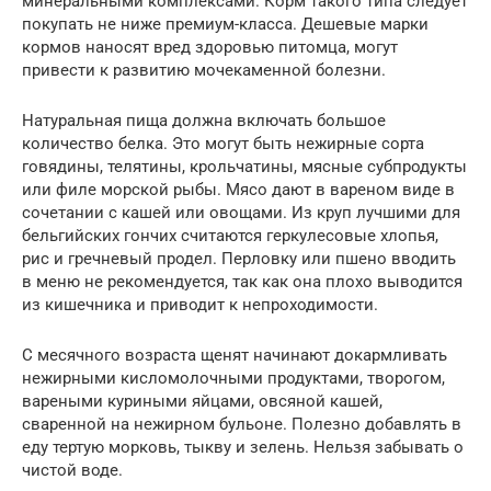
минеральными комплексами. Корм такого типа следует
покупать не ниже премиум-класса. Дешевые марки
кормов наносят вред здоровью питомца, могут
привести к развитию мочекаменной болезни.
Натуральная пища должна включать большое
количество белка. Это могут быть нежирные сорта
говядины, телятины, крольчатины, мясные субпродукты
или филе морской рыбы. Мясо дают в вареном виде в
сочетании с кашей или овощами. Из круп лучшими для
бельгийских гончих считаются геркулесовые хлопья,
рис и гречневый продел. Перловку или пшено вводить
в меню не рекомендуется, так как она плохо выводится
из кишечника и приводит к непроходимости.
С месячного возраста щенят начинают докармливать
нежирными кисломолочными продуктами, творогом,
вареными куриными яйцами, овсяной кашей,
сваренной на нежирном бульоне. Полезно добавлять в
еду тертую морковь, тыкву и зелень. Нельзя забывать о
чистой воде.