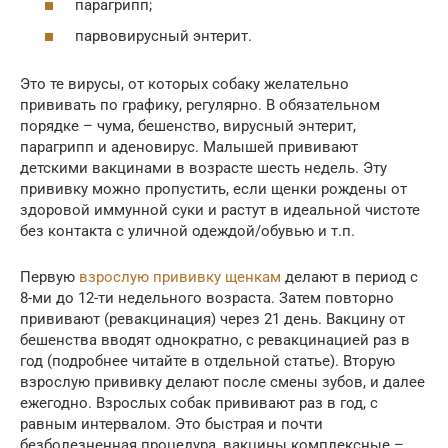
парагрипп;​
парвовирусный энтерит.
Это те вирусы, от которых собаку желательно
прививать по графику, регулярно. В обязательном
порядке – чума, бешенство, вирусный энтерит,
парагрипп и аденовирус. Малышей прививают
детскими вакцинами в возрасте шесть недель. Эту
прививку можно пропустить, если щенки рождены от
здоровой иммунной суки и растут в идеальной чистоте
без контакта с уличной одеждой/обувью и т.п.
Первую
взрослую прививку щенкам
делают в период с
8-ми до 12-ти недельного возраста. Затем повторно
прививают (ревакцинация) через 21 день. Вакцину от
бешенства вводят однократно, с ревакцинацией раз в
год (подробнее читайте в отдельной статье). Вторую
взрослую прививку делают после смены зубов, и далее
ежегодно. Взрослых собак прививают раз в год, с
равным интервалом. Это быстрая и почти
безболезненная процедура, вакцины комплексные –