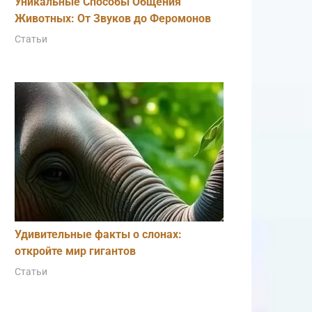
Уникальные Способы Общения
Животных: От Звуков до Феромонов
Статьи
Удивительные факты о слонах:
откройте мир гигантов
Статьи