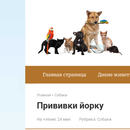
Перейти
к
контенту
Главная страница
Дикие живо
Главная
»
Собаки
Прививки йорку
На чтение:
24 мин
Рубрика:
Собаки