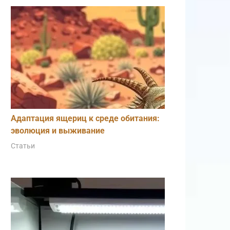
Адаптация ящериц к среде обитания:
эволюция и выживание
Статьи