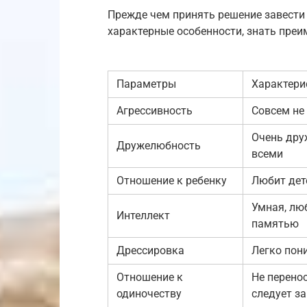
Прежде чем принять решение завести 
характерные особенности, знать преи
Параметры
Характери
Агрессивность
Совсем не
Очень дру
Дружелюбность
всеми
Отношение к ребенку
Любит дете
Умная, лю
Интеллект
памятью
Дрессировка
Легко пон
Отношение к
Не перенос
одиночеству
следует з