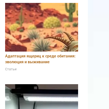
Адаптация ящериц к среде обитания:
эволюция и выживание
Статьи