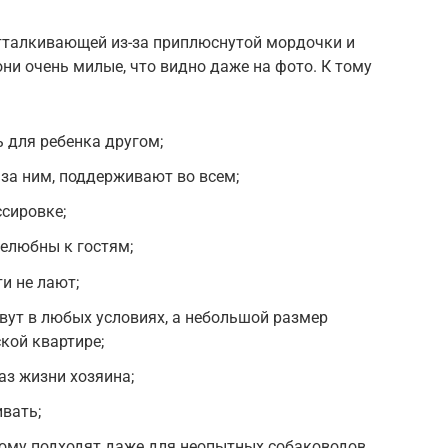
тталкивающей из-за приплюснутой мордочки и
они очень милые, что видно даже на фото. К тому
ь для ребенка другом;
 за ним, поддерживают во всем;
сировке;
елюбны к гостям;
ти не лают;
вут в любых условиях, а небольшой размер
кой квартире;
аз жизни хозяина;
ивать;
тому подходят даже для неопытных собаководов.