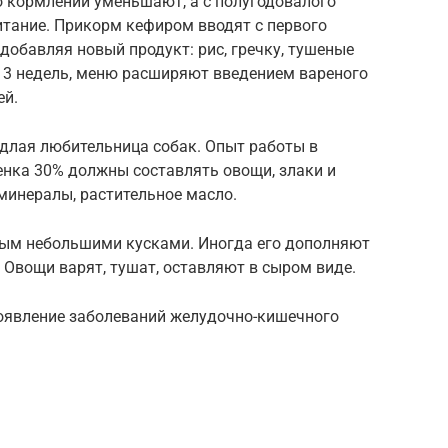
о кормлений уменьшают, а с полугодовалого
итание. Прикорм кефиром вводят с первого
добавляя новый продукт: рис, гречку, тушеные
13 недель, меню расширяют введением вареного
ей.
длая любительница собак. Опыт работы в
щенка 30% должны составлять овощи, злаки и
минералы, растительное масло.
ным небольшими кусками. Иногда его дополняют
 Овощи варят, тушат, оставляют в сыром виде.
оявление заболеваний желудочно-кишечного