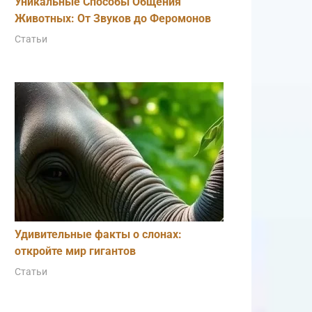
Уникальные Способы Общения
Животных: От Звуков до Феромонов
Статьи
Удивительные факты о слонах:
откройте мир гигантов
Статьи