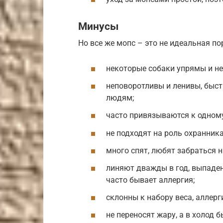
Минусы
Но все же мопс – это не идеальная пор
некоторые собаки упрямы и н
неповоротливы и ленивы, быст
людям;
часто привязываются к одному
не подходят на роль охранника
много спят, любят забраться на
линяют дважды в год, выпаден
часто бывает аллергия;
склонны к набору веса, аллерг
не переносят жару, а в холод 