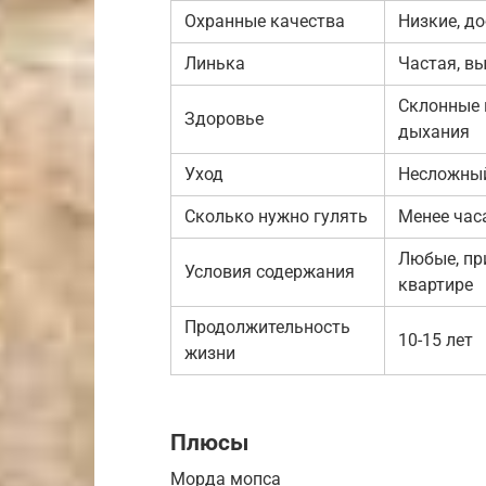
Охранные качества
Низкие, д
Линька
Частая, в
Склонные 
Здоровье
дыхания
Уход
Несложный
Сколько нужно гулять
Менее час
Любые, пр
Условия содержания
квартире
Продолжительность
10-15 лет
жизни
Плюсы
Морда мопса