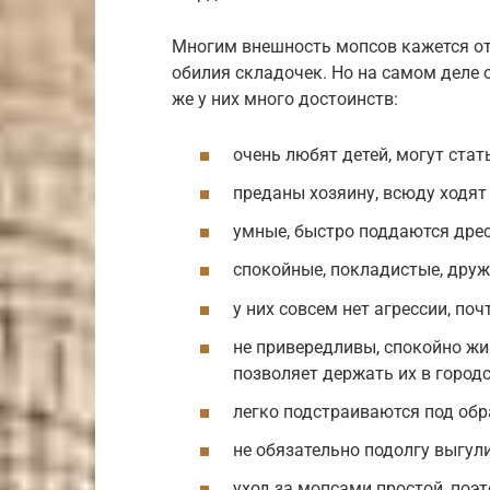
Многим внешность мопсов кажется о
обилия складочек. Но на самом деле 
же у них много достоинств:
очень любят детей, могут стат
преданы хозяину, всюду ходят
умные, быстро поддаются дрес
спокойные, покладистые, друж
у них совсем нет агрессии, поч
не привередливы, спокойно жи
позволяет держать их в городс
легко подстраиваются под обр
не обязательно подолгу выгул
уход за мопсами простой, поэ