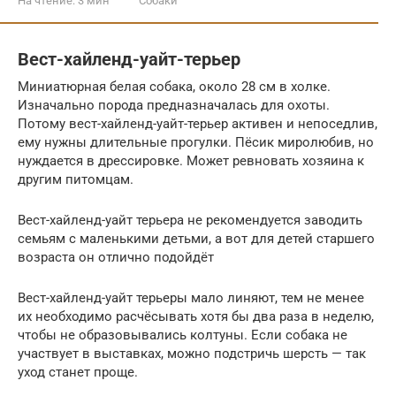
На чтение:
3 мин
Собаки
Вест-хайленд-уайт-терьер
Миниатюрная белая собака, около 28 см в холке.
Изначально порода предназначалась для охоты.
Потому вест-хайленд-уайт-терьер активен и непоседлив,
ему нужны длительные прогулки. Пёсик миролюбив, но
нуждается в дрессировке. Может ревновать хозяина к
другим питомцам.
Вест-хайленд-уайт терьера не рекомендуется заводить
семьям с маленькими детьми, а вот для детей старшего
возраста он отлично подойдёт
Вест-хайленд-уайт терьеры мало линяют, тем не менее
их необходимо расчёсывать хотя бы два раза в неделю,
чтобы не образовывались колтуны. Если собака не
участвует в выставках, можно подстричь шерсть — так
уход станет проще.