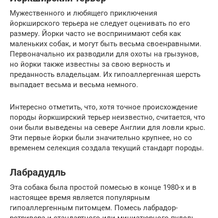
Мужественного и любящего приключения
йоркширского терьера не следует оценивать по его
размеру. Йорки часто не воспринимают себя как
маленьких собак, и могут быть весьма своенравными.
Первоначально их разводили для охоты на грызунов,
но йорки также известны за свою верность и
преданность владельцам. Их гипоаллергенная шерсть
выпадает весьма и весьма немного.
Интересно отметить, что, хотя точное происхождение
породы йоркширский терьер неизвестно, считается, что
они были выведены на севере Англии для ловли крыс.
Эти первые йорки были значительно крупнее, но со
временем селекция создала текущий стандарт породы.
Лабрадудль
Эта собака была простой помесью в конце 1980-х и в
настоящее время является популярным
гипоаллергенным питомцем. Помесь лабрадор-
ретривера и стандартного или миниатюрного пудель,