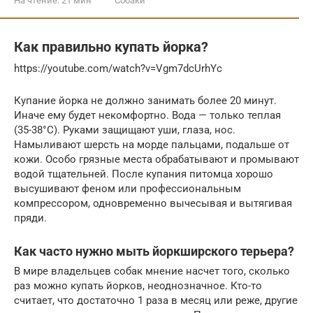
На чтение:
21 мин
Собаки
Как правильно купать йорка?
https://youtube.com/watch?v=Vgm7dcUrhYc
Купание йорка не должно занимать более 20 минут.
Иначе ему будет некомфортно. Вода — только теплая
(35-38°C). Руками защищают уши, глаза, нос.
Намыливают шерсть на морде пальцами, подальше от
кожи. Особо грязные места обрабатывают и промывают
водой тщательней. После купания питомца хорошо
высушивают феном или профессиональным
компрессором, одновременно вычесывая и вытягивая
пряди.
Как часто нужно мыть йоркширского терьера?
В мире владельцев собак мнение насчет того, сколько
раз можно купать йорков, неоднозначное. Кто-то
считает, что достаточно 1 раза в месяц или реже, другие