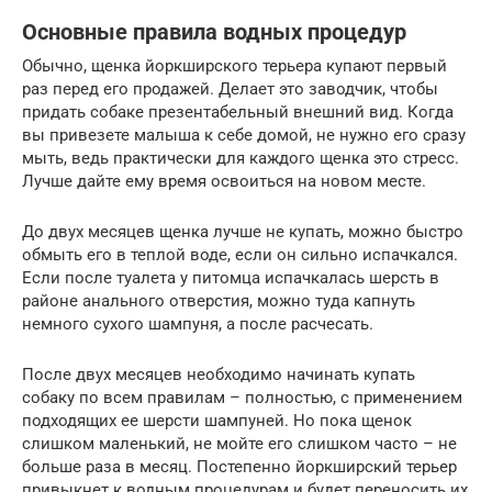
Основные правила водных процедур
Обычно, щенка йоркширского терьера купают первый
раз перед его продажей. Делает это заводчик, чтобы
придать собаке презентабельный внешний вид. Когда
вы привезете малыша к себе домой, не нужно его сразу
мыть, ведь практически для каждого щенка это стресс.
Лучше дайте ему время освоиться на новом месте.
До двух месяцев щенка лучше не купать, можно быстро
обмыть его в теплой воде, если он сильно испачкался.
Если после туалета у питомца испачкалась шерсть в
районе анального отверстия, можно туда капнуть
немного сухого шампуня, а после расчесать.
После двух месяцев необходимо начинать купать
собаку по всем правилам – полностью, с применением
подходящих ее шерсти шампуней. Но пока щенок
слишком маленький, не мойте его слишком часто – не
больше раза в месяц. Постепенно йоркширский терьер
привыкнет к водным процедурам и будет переносить их