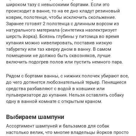
широком тазу с невысокими бортами. Если это
происходит в ванне, то на ее дно кладут резиновый
коврик, полотенце, чтобы исключить скольжение.
Заранее готовят 2 полотенца с длинным ворсом из
натурального материала (синтетика наэлектризует
шерсть йорка). Боязнь глубины у питомца во время
купания можно нивелировать, поставив низкую
табуретку или таз кверху дном в ванну. В самом
помещении не должно быть сквозняков, лучше
включить подогрев полов или пустить немного пара.
Рядом с бортами ванны, с нижних полочек убирают все,
до чего дотянется любознательный терьер. Пенящиеся
средства разбавляют с водой в ковшике или
пульверизаторе до купания. Нельзя оставлять собаку
одну в ванной комнате с открытым краном.
Выбираем шампуни
Ассортимент шампуней и бальзамов для собак
настолько велик, что многие владельцы йорков просто