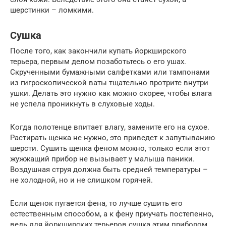
шерстинки – ломкими.
Сушка
После того, как закончили купать йоркширского
терьера, первым делом позаботьтесь о его ушах.
Скрученными бумажными салфетками или тампонами
из гигроскопической ваты тщательно протрите внутри
ушки. Делать это нужно как можно скорее, чтобы влага
не успела проникнуть в слуховые ходы.
Когда полотенце впитает влагу, замените его на сухое.
Растирать щенка не нужно, это приведет к запутыванию
шерсти. Сушить щенка феном можно, только если этот
жужжащий прибор не вызывает у малыша паники.
Воздушная струя должна быть средней температуры –
не холодной, но и не слишком горячей.
Если щенок пугается фена, то лучше сушить его
естественным способом, а к фену приучать постепенно,
ведь для йоркширских терьеров сушка этим прибором