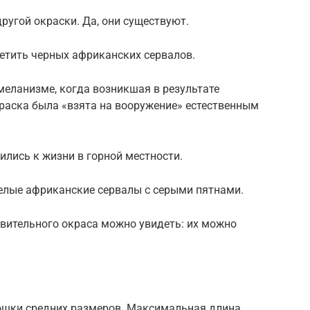
ругой окраски. Да, они существуют.
ретить черных африканских сервалов.
 меланизме, когда возникшая в результате
раска была «взята на вооружение» естественным
ились к жизни в горной местности.
белые африканские сервалы с серыми пятнами.
ивительного окраса можно увидеть: их можно
ошки средних размеров. Максимальная длина