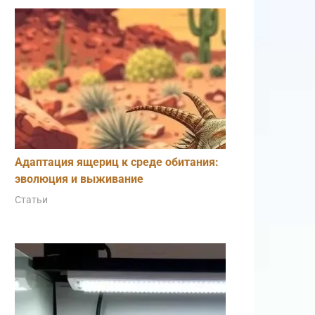
Адаптация ящериц к среде обитания:
эволюция и выживание
Статьи