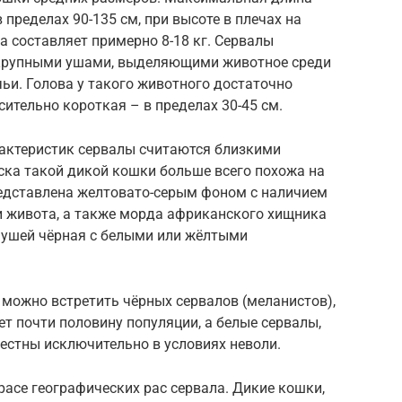
 пределах 90-135 см, при высоте в плечах на
ла составляет примерно 8-18 кг. Сервалы
крупными ушами, выделяющими животное среди
ьи. Голова у такого животного достаточно
ительно короткая – в пределах 30-45 см.
актеристик сервалы считаются близкими
ска такой дикой кошки больше всего похожа на
едставлена желтовато-серым фоном с наличием
 и живота, а также морда африканского хищника
 ушей чёрная с белыми или жёлтыми
 можно встретить чёрных сервалов (меланистов),
т почти половину популяции, а белые сервалы,
естны исключительно в условиях неволи.
асе географических рас сервала. Дикие кошки,