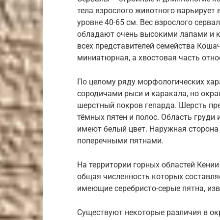
тела взрослого животного варьирует в
уровне 40-65 см. Вес взрослого серва
обладают очень высокими лапами и 
всех представителей семейства Кошач
миниатюрная, а хвостовая часть относ
По целому ряду морфологических хар
сородичами рыси и каракала, но окра
шерстный покров гепарда. Шерсть пр
тёмных пятен и полос. Область груди
имеют белый цвет. Наружная сторона
поперечными пятнами.
На территории горных областей Кении
общая численность которых составляе
имеющие серебристо-серые пятна, изв
Существуют некоторые различия в окр