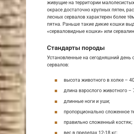
живущие на территории малолесистых
окрасе достаточно крупных пятен, р
лесных сервалов характерен более тё
пятна. Раньше такие дикие кошки вы
«серваловидные кошки» или сервалин
Стандарты породы
Установленные на сегодняшний день 
сервалов:
высота животного в холке – 40
длина взрослого животного – 7
длинные ноги и уши;
пропорционально сложенное те
правильно сложенный костяк;
вес в пределах 12-18 кг;