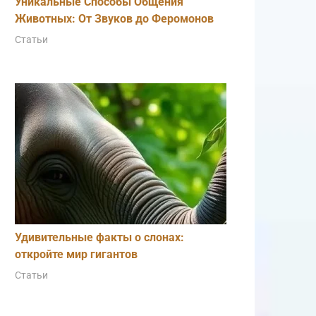
Уникальные Способы Общения
Животных: От Звуков до Феромонов
Статьи
Удивительные факты о слонах:
откройте мир гигантов
Статьи