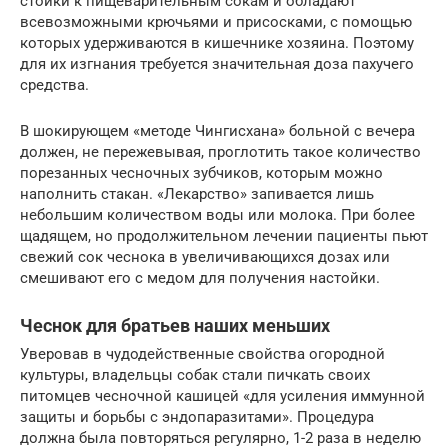
стойки к пищеварительным сокам и обладают
всевозможными крючьями и присосками, с помощью
которых удерживаются в кишечнике хозяина. Поэтому
для их изгнания требуется значительная доза пахучего
средства.
В шокирующем «методе Чингисхана» больной с вечера
должен, не пережевывая, проглотить такое количество
порезанных чесночных зубчиков, которым можно
наполнить стакан. «Лекарство» запивается лишь
небольшим количеством воды или молока. При более
щадящем, но продолжительном лечении пациенты пьют
свежий сок чеснока в увеличивающихся дозах или
смешивают его с медом для получения настойки.
Чеснок для братьев наших меньших
Уверовав в чудодейственные свойства огородной
культуры, владельцы собак стали пичкать своих
питомцев чесночной кашицей «для усиления иммунной
защиты и борьбы с эндопаразитами». Процедура
должна была повторяться регулярно, 1-2 раза в неделю