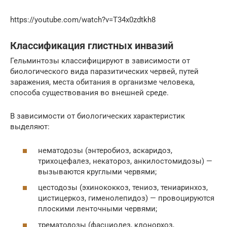
https://youtube.com/watch?v=T34x0zdtkh8
Классификация глистных инвазий
Гельминтозы классифицируют в зависимости от
биологического вида паразитических червей, путей
заражения, места обитания в организме человека,
способа существования во внешней среде.
В зависимости от биологических характеристик
выделяют:
нематодозы (энтеробиоз, аскаридоз,
трихоцефалез, некатороз, анкилостомидозы) —
вызываются круглыми червями;
цестодозы (эхинококкоз, тениоз, тениаринхоз,
цистицеркоз, гименолепидоз) — провоцируются
плоскими ленточными червями;
трематодозы (фасциолез, клонорхоз,