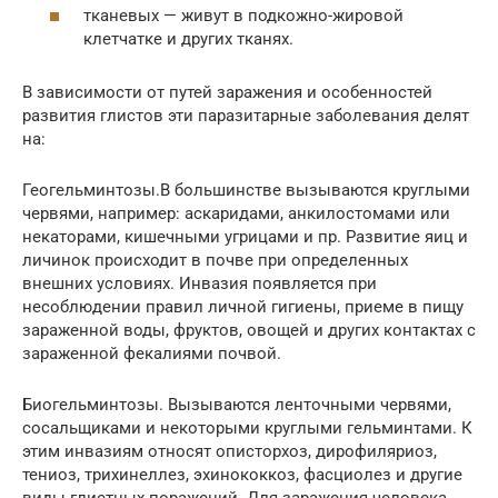
тканевых — живут в подкожно-жировой
клетчатке и других тканях.
В зависимости от путей заражения и особенностей
развития глистов эти паразитарные заболевания делят
на:
Геогельминтозы.В большинстве вызываются круглыми
червями, например: аскаридами, анкилостомами или
некаторами, кишечными угрицами и пр. Развитие яиц и
личинок происходит в почве при определенных
внешних условиях. Инвазия появляется при
несоблюдении правил личной гигиены, приеме в пищу
зараженной воды, фруктов, овощей и других контактах с
зараженной фекалиями почвой.
Биогельминтозы. Вызываются ленточными червями,
сосальщиками и некоторыми круглыми гельминтами. К
этим инвазиям относят описторхоз, дирофиляриоз,
тениоз, трихинеллез, эхинококкоз, фасциолез и другие
виды глистных поражений. Для заражения человека