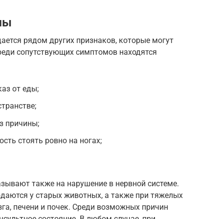
мы
ается рядом других признаков, которые могут
реди сопутствующих симптомов находятся
аз от еды;
транстве;
з причины;
сть стоять ровно на ногах;
зывают также на нарушение в нервной системе.
даются у старых животных, а также при тяжелых
зга, печени и почек. Среди возможных причин
сультное состояние. В любом случае, при