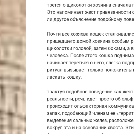
трется о щиколотки хозяина сначала г
Это напоминает жест привязанности с
ли другое объяснение подобному пов
Почти все хозяева кошек сталкивали
пришедшего домой хозяина особым ри
щиколотки головой, затем боками, а в
человека. После этого кошка поднимае
начинает тереться о него, слегка под
ритуал вызывает только положительн
ласкать кошку,
трактуя подобное поведение как жест
реальности, речь идет просто об оль
происходит ольфакторная коммуникац
запах, подобающий членам ее «террит
выделения сальных желез, расположен
вокруг рта и на основании хвоста. Э