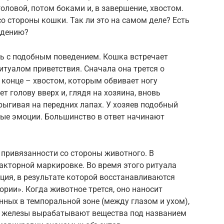
оловой, потом боками и, в завершение, хвостом.
о стороны кошки. Так ли это на самом деле? Есть
едению?
сь с подобным поведением. Кошка встречает
туалом приветствия. Сначала она трется о
 конце – хвостом, которым обвивает ногу
т голову вверх и, глядя на хозяина, вновь
прыгивая на передних лапах. У хозяев подобный
ые эмоции. Большинство в ответ начинают
 привязанности со стороны животного. В
факторной маркировке. Во время этого ритуала
ия, в результате которой восстанавливаются
ории». Когда животное трется, оно наносит
ных в темпоральной зоне (между глазом и ухом),
ти железы вырабатывают вещества под названием