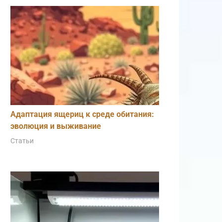
Адаптация ящериц к среде обитания:
эволюция и выживание
Статьи