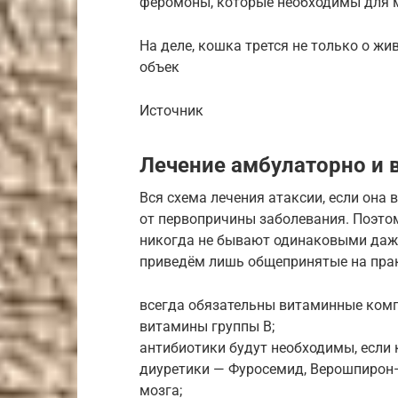
феромоны, которые необходимы для 
На деле, кошка трется не только о жи
объек
Источник
Лечение амбулаторно и 
Вся схема лечения атаксии, если она
от первопричины заболевания. Поэто
никогда не бывают одинаковыми даже 
приведём лишь общепринятые на пра
всегда обязательны витаминные комп
витамины группы В;
антибиотики будут необходимы, если 
диуретики — Фуросемид, Верошпирон—
мозга;