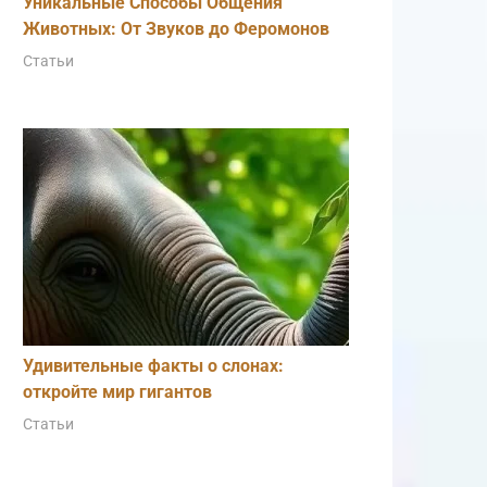
Уникальные Способы Общения
Животных: От Звуков до Феромонов
Статьи
Удивительные факты о слонах:
откройте мир гигантов
Статьи