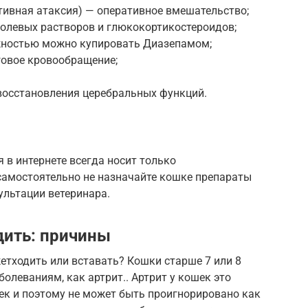
тивная атаксия) — оперативное вмешательство;
солевых растворов и глюкокортикостероидов;
ностью можно купировать Диазепамом;
овое кровообращение;
 восстановления церебральных функций.
 в интернете всегда носит только
самостоятельно не назначайте кошке препараты
ультации ветеринара.
дить: причины
етходить или вставать? Кошки старше 7 или 8
олеваниям, как артрит.. Артрит у кошек это
ек и поэтому не может быть проигнорировано как