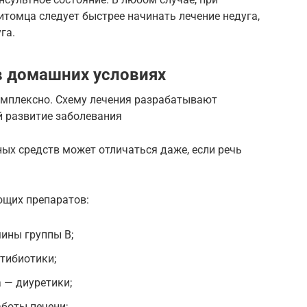
томца следует быстрее начинать лечение недуга,
га.
в домашних условиях
омплексно. Схему лечения разрабатывают
й развитие заболевания
ных средств может отличаться даже, если речь
ющих препаратов:
ины группы В;
тибиотики;
 — диуретики;
боты печени;