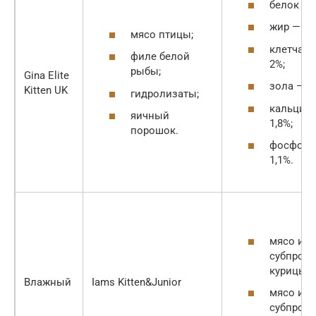
белок — 
жир — 18
мясо птицы;
клетчатк
филе белой
2%;
рыбы;
Gina Elite
зола — 7,
Kitten UK
гидролизаты;
кальций
яичный
1,8%;
порошок.
фосфор 
1,1%.
мясо и
субпрод
курицы;
Влажный
Iams Kitten&Junior
мясо и
субпрод