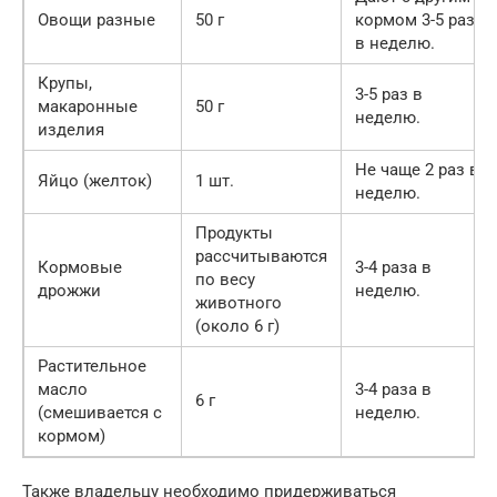
Овощи разные
50 г
кормом 3-5 раз
в неделю.
Крупы,
3-5 раз в
макаронные
50 г
неделю.
изделия
Не чаще 2 раз в
Яйцо (желток)
1 шт.
неделю.
Продукты
рассчитываются
Кормовые
3-4 раза в
по весу
дрожжи
неделю.
животного
(около 6 г)
Растительное
масло
3-4 раза в
6 г
(смешивается с
неделю.
кормом)
Также владельцу необходимо придерживаться