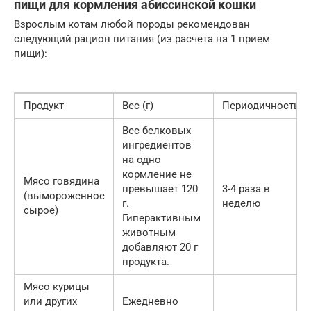
пищи для кормления абиссинской кошки
Взрослым котам любой породы рекомендован
следующий рацион питания (из расчета на 1 прием
пищи):
Продукт
Вес (г)
Периодичность
Вес белковых
ингредиентов
на одно
кормление не
Мясо говядина
превышает 120
3-4 раза в
(вымороженное
г.
неделю
сырое)
Гиперактивным
животным
добавляют 20 г
продукта.
Мясо курицы
или других
Ежедневно