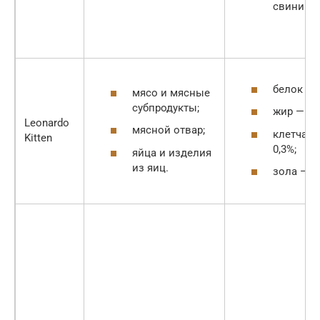
свинины
белок — 
мясо и мясные
субпродукты;
жир — 5%
Leonardo
мясной отвар;
клетчатк
Kitten
0,3%;
яйца и изделия
из яиц.
зола — 2