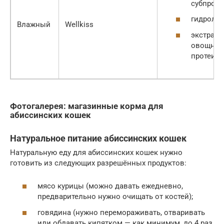
субпроду
гидролиз
Влажный
Wellkiss
экстракт
овощны
протеино
Фотогалерея: магазинные корма для
абиссинских кошек
Натуральное питание абиссинских кошек
Натуральную еду для абиссинских кошек нужно
готовить из следующих разрешённых продуктов:
мясо курицы (можно давать ежедневно,
предварительно нужно очищать от костей);
говядина (нужно перемораживать, отваривать
или обдавать кипятком — как минимум, до 4 раз