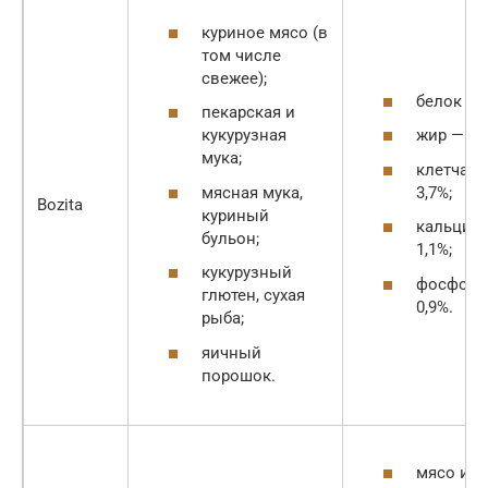
куриное мясо (в
том числе
свежее);
белок — 
пекарская и
кукурузная
жир — 14
мука;
клетчатк
мясная мука,
3,7%;
Bozita
куриный
кальций
бульон;
1,1%;
кукурузный
фосфор 
глютен, сухая
0,9%.
рыба;
яичный
порошок.
мясо и