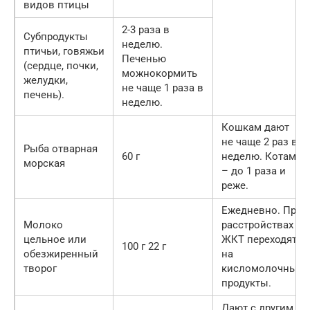
видов птицы
2-3 раза в
Субпродукты
неделю.
птичьи, говяжьи
Печенью
(сердце, почки,
можнокормить
желудки,
не чаще 1 раза в
печень).
неделю.
Кошкам дают
не чаще 2 раз в
Рыба отварная
60 г
неделю. Котам
морская
– до 1 раза и
реже.
Ежедневно. При
Молоко
расстройствах
цельное или
ЖКТ переходят
100 г 22 г
обезжиренный
на
творог
кисломолочные
продукты.
Дают с другим