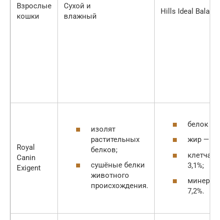
Взрослые
Сухой и
Hills Ideal Balanc
кошки
влажный
белок — 
изолят
растительных
жир — 16
Royal
белков;
клетчатк
Canin
сушёные белки
3,1%;
Exigent
животного
минерал
происхождения.
7,2%.