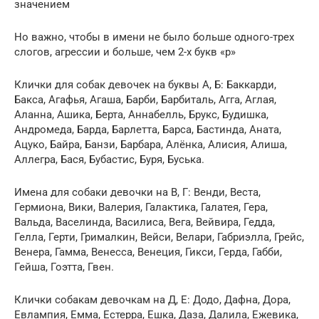
значением
Но важно, чтобы в имени не было больше одного-трех
слогов, агрессии и больше, чем 2-х букв «р»
Клички для собак девочек на буквы А, Б: Баккарди,
Бакса, Агафья, Агаша, Барби, Барбиталь, Агга, Аглая,
Аланна, Ашика, Берта, Аннабелль, Брукс, Будишка,
Андромеда, Барда, Барлетта, Барса, Бастинда, Аната,
Aцуко, Байра, Банзи, Барбара, Алёнка, Алисия, Алиша,
Аллегра, Бася, Бубастис, Буря, Буська.
Имена для собаки девочки на В, Г: Венди, Веста,
Гермиона, Вики, Валерия, Галактика, Галатея, Гера,
Вальда, Васелинда, Василиса, Вега, Вейвира, Гедда,
Гелла, Герти, Грималкин, Вейси, Велари, Габриэлла, Грейс,
Венера, Гамма, Венесса, Венеция, Гикси, Герда, Габби,
Гейша, Гоэтта, Гвен.
Клички собакам девочкам на Д, Е: Додо, Дафна, Дора,
Евлампия, Емма, Естерра, Ешка, Даза, Далила, Ежевика,