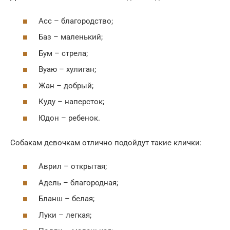
Асс – благородство;
Баз – маленький;
Бум – стрела;
Вуаю – хулиган;
Жан – добрый;
Куду – наперсток;
Юдон – ребенок.
Собакам девочкам отлично подойдут такие клички:
Аврил – открытая;
Адель – благородная;
Бланш – белая;
Луки – легкая;