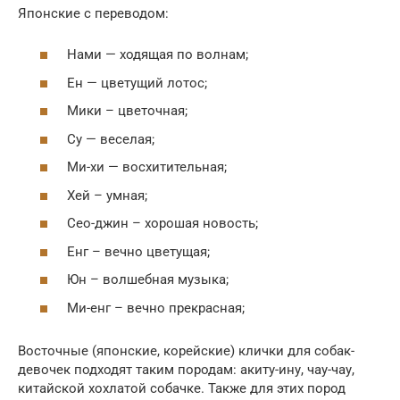
Японские с переводом:
Нами — ходящая по волнам;
Ен — цветущий лотос;
Мики – цветочная;
Су — веселая;
Ми-хи — восхитительная;
Хей – умная;
Сео-джин – хорошая новость;
Енг – вечно цветущая;
Юн – волшебная музыка;
Ми-енг – вечно прекрасная;
Восточные (японские, корейские) клички для собак-
девочек подходят таким породам: акиту-ину, чау-чау,
китайской хохлатой собачке. Также для этих пород