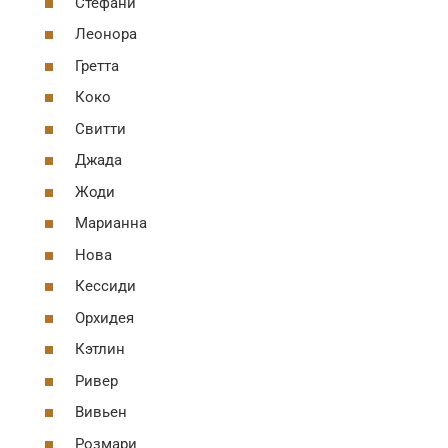
Стефани
Леонора
Гретта
Коко
Свитти
Джада
Жоди
Марианна
Нова
Кессиди
Орхидея
Кэтлин
Ривер
Вивьен
Розмари