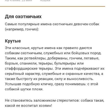
На чтение:
23 мин
Кошки
Для охотничьих
Самые популярные имена охотничьих девочек-собак
(например, гончих):
Крутые
Эти классные, крутые имена как правило даются
собакам охотничьим, служебных или бойцовых пород.
Таким, как ротвейлеры, доберманы, гончим, легавые,
борзые, спаниели, терьеры, бультерьеры или
стаффордширские терьеры. Эти имена подчёркивают их
серьёзный характер, служебные и охранные качества, а
также быстроту их реакции, силу и выносливость.
Услышав подобную кличку, сразу понимаешь: с этой
собакой шутки плохи.
Не становитесь заложником стереотипов: собака такая,
какой ее воспитал хозяин!