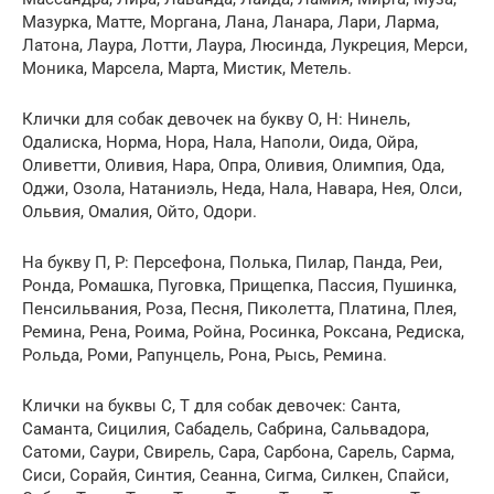
Мазурка, Матте, Моргана, Лана, Ланара, Лари, Ларма,
Латона, Лаура, Лотти, Лаура, Люсинда, Лукреция, Мерси,
Моника, Марсела, Марта, Мистик, Метель.
Клички для собак девочек на букву О, Н: Нинель,
Одалиска, Норма, Нора, Нала, Наполи, Оида, Ойра,
Оливетти, Оливия, Нара, Опра, Оливия, Олимпия, Ода,
Оджи, Озола, Натаниэль, Неда, Нала, Навара, Нея, Олси,
Ольвия, Омалия, Ойто, Одори.
На букву П, Р: Персефона, Полька, Пилар, Панда, Реи,
Ронда, Ромашка, Пуговка, Прищепка, Пассия, Пушинка,
Пенсильвания, Роза, Песня, Пиколетта, Платина, Плея,
Ремина, Рена, Роима, Ройна, Росинка, Роксана, Редиска,
Рольда, Роми, Рапунцель, Рона, Рысь, Ремина.
Клички на буквы С, Т для собак девочек: Санта,
Саманта, Сицилия, Сабадель, Сабрина, Сальвадора,
Сатоми, Саури, Свирель, Сара, Сарбона, Сарель, Сарма,
Сиси, Сорайя, Синтия, Сеанна, Сигма, Силкен, Спайси,