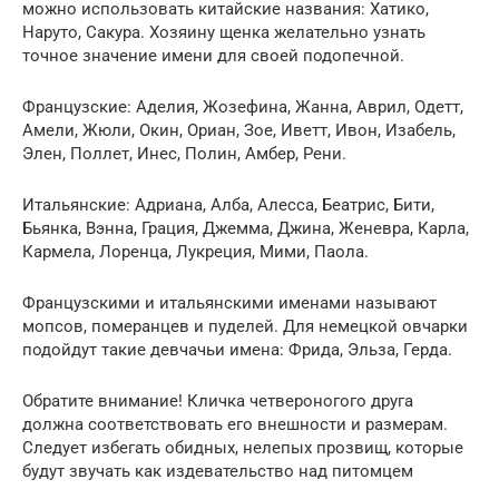
можно использовать китайские названия: Хатико,
Наруто, Сакура. Хозяину щенка желательно узнать
точное значение имени для своей подопечной.
Французские: Аделия, Жозефина, Жанна, Аврил, Одетт,
Амели, Жюли, Окин, Ориан, Зое, Иветт, Ивон, Изабель,
Элен, Поллет, Инес, Полин, Амбер, Рени.
Итальянские: Адриана, Алба, Алесса, Беатрис, Бити,
Бьянка, Вэнна, Грация, Джемма, Джина, Женевра, Карла,
Кармела, Лоренца, Лукреция, Мими, Паола.
Французскими и итальянскими именами называют
мопсов, померанцев и пуделей. Для немецкой овчарки
подойдут такие девчачьи имена: Фрида, Эльза, Герда.
Обратите внимание! Кличка четвероногого друга
должна соответствовать его внешности и размерам.
Следует избегать обидных, нелепых прозвищ, которые
будут звучать как издевательство над питомцем