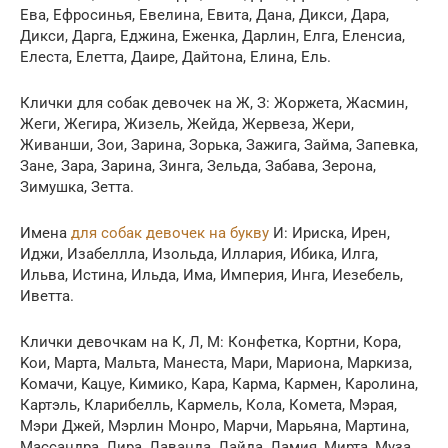
Ева, Ефросинья, Евелина, Евита, Дана, Дикси, Дара,
Дикси, Дарга, Еджина, Еженка, Дарлин, Елга, Еленсиа,
Елеста, Елетта, Даире, Дайтона, Елина, Ель.
Клички для собак девочек на Ж, З: Жоржета, Жасмин,
Жеги, Жегира, Жизель, Жейда, Жервеза, Жери,
Живанши, Зои, Зарина, Зорька, Зажига, Займа, Запевка,
Зане, Зара, Зарина, Зинга, Зельда, Забава, Зерона,
Зимушка, Зетта.
Имена
для собак девочек на букву
И: Ириска, Ирен,
Иджи, Изабеллла, Изольда, Иллария, Ибика, Илга,
Ильва, Истина, Ильда, Има, Империя, Инга, Иезебель,
Иветта.
Клички девочкам на К, Л, М: Конфетка, Кортни, Кора,
Koи, Марта, Мальта, Манеста, Мари, Мариона, Маркиза,
Koмачи, Kацуе, Kимико, Кара, Карма, Кармен, Каролина,
Картэль, Кларибелль, Кармель, Кола, Комета, Мэрая,
Мэри Джей, Мэрлин Монро, Марчи, Марьяна, Мартина,
Массандра, Лира, Лаванда, Лайда, Ламия, Мирта, Муза,