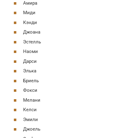
Амира
Миди
Кэнди
Джоана
Эстелль
Наоми
Дарси
Элька
Бриель
Фокси
Мелани
Келси
Эмили
Джоель