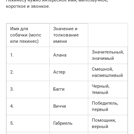
короткое и звонкое.
Имя для
Значение и
собачки (мопс
толкование
или пекинес)
имени
Значительный,
1.
Алана
значимый
Смешной,
2.
Астер
насмешливый
Черный,
3.
Багги
темный
Победитель,
4.
Виччи
первый
Помощник,
5.
Габриель
верный