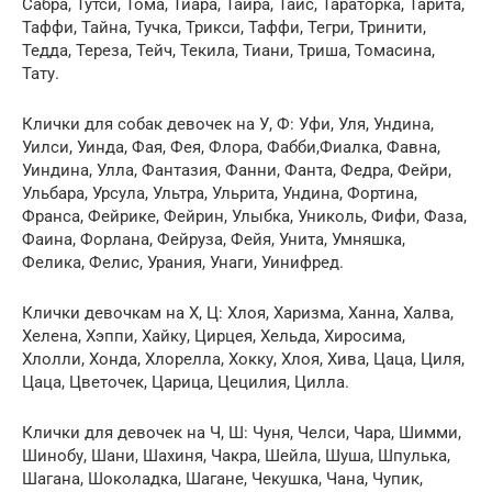
Сабра, Тутси, Тома, Тиара, Таира, Таис, Тараторка, Тарита,
Таффи, Тайна, Тучка, Трикси, Таффи, Тегри, Тринити,
Тедда, Тереза, Тейч, Текила, Тиани, Триша, Томасина,
Тату.
Клички для собак девочек на У, Ф: Уфи, Уля, Ундина,
Уилси, Уинда, Фая, Фея, Флора, Фабби,Фиалка, Фавна,
Уиндина, Улла, Фантазия, Фанни, Фанта, Федра, Фейри,
Ульбара, Урсула, Ультра, Ульрита, Ундина, Фортина,
Франса, Фейрике, Фейрин, Улыбка, Униколь, Фифи, Фаза,
Фаина, Форлана, Фейруза, Фейя, Унита, Умняшка,
Фелика, Фелис, Урания, Унаги, Уинифред.
Клички девочкам на Х, Ц: Хлоя, Харизма, Ханна, Халва,
Хелена, Хэппи, Хайку, Цирцея, Хельда, Хиросима,
Хлолли, Хонда, Хлорелла, Хокку, Хлоя, Хива, Цаца, Циля,
Цаца, Цветочек, Царица, Цецилия, Цилла.
Клички для девочек на Ч, Ш: Чуня, Челси, Чара, Шимми,
Шинобу, Шани, Шахиня, Чакра, Шейла, Шуша, Шпулька,
Шагана, Шоколадка, Шагане, Чекушка, Чана, Чупик,