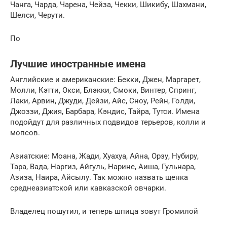
Чанга, Чарда, Чарена, Чейза, Чекки, Шикибу, Шахмани,
Шелси, Черути.
По
Лучшие иностранные имена
Английские и американские: Бекки, Джен, Маргарет,
Молли, Кэтти, Окси, Блэкки, Смоки, Винтер, Спринг,
Лаки, Арвин, Джуди, Дейзи, Айс, Сноу, Рейн, Голди,
Джоззи, Джия, Барбара, Кэндис, Тайра, Тутси. Имена
подойдут для различных подвидов терьеров, колли и
мопсов.
Азиатские: Моана, Жади, Хуахуа, Айна, Орзу, Нубиру,
Тара, Вада, Наргиз, Айгуль, Нарине, Аиша, Гульнара,
Азиза, Наира, Айсылу. Так можно назвать щенка
среднеазиатской или кавказской овчарки.
Владелец пошутил, и теперь шпица зовут Громилой