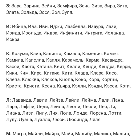
З:
Зара, Зарина, Зейни, Земфира, Зена, Зиза, Зира, Зита,
Злата, Зольда, Зося, Зоя, Зуля.
И:
Ибица, Ива, Иви, Иджи, Изабелла, Изаура, Иззи,
Изида, Изольда, Индра, Инфинити, Интрига, Иоланда,
Искра.
К:
Казуми, Кайа, Калиста, Камала, Камелия, Камея,
Камила, Капелла, Капля, Карамель, Карма, Касандра,
Касси, Каста, Катана, Кейт, Келли, Кенди, Кендра, Керри,
Кики, Ким, Кира, Китана, Кити, Клава, Клара, Клео,
Клепа, Клюква, Клякса, Кнопа, Коко, Кора, Кортни,
Криста, Кристи, Ксена, Кьяра, Кэлли, Кэнди, Кэсси, Кэти.
Л:
Лаванда, Лавли, Лайза, Лайли, Лайма, Лали, Лана,
Лара, Лаффи, Леди, Лейла, Леони, Лесли, Лея, Ли,
Лиана, Лизи, Лилу, Лия, Лола, Лонда, Лорена, Лотти,
Лулу, Луана, Луэлла, Люси, Люсинда, Ляля.
М:
Магра, Майли, Майра, Майя, Малибу, Малика, Мальта,