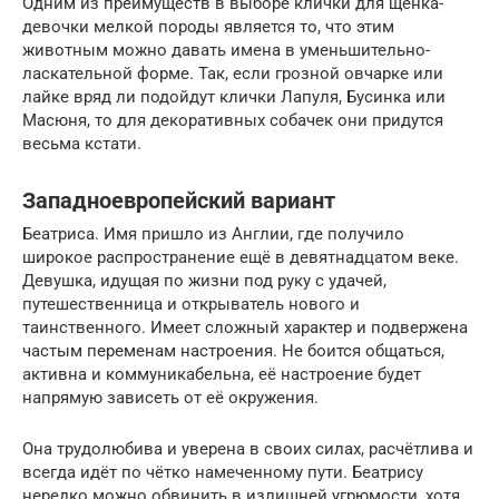
Одним из преимуществ в выборе клички для щенка-
девочки мелкой породы является то, что этим
животным можно давать имена в уменьшительно-
ласкательной форме. Так, если грозной овчарке или
лайке вряд ли подойдут клички Лапуля, Бусинка или
Масюня, то для декоративных собачек они придутся
весьма кстати.
Западноевропейский вариант
Беатриса. Имя пришло из Англии, где получило
широкое распространение ещё в девятнадцатом веке.
Девушка, идущая по жизни под руку с удачей,
путешественница и открыватель нового и
таинственного. Имеет сложный характер и подвержена
частым переменам настроения. Не боится общаться,
активна и коммуникабельна, её настроение будет
напрямую зависеть от её окружения.
Она трудолюбива и уверена в своих силах, расчётлива и
всегда идёт по чётко намеченному пути. Беатрису
нередко можно обвинить в излишней угрюмости, хотя