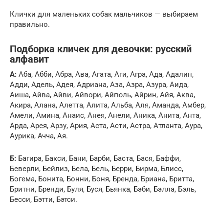
Клички для маленьких собак мальчиков — выбираем
правильно.
Подборка кличек для девочки: русский
алфавит
А:
Аба, Абби, Абра, Ава, Агата, Аги, Агра, Ада, Адалин,
Адди, Адель, Адея, Адриана, Аза, Азра, Азура, Аида,
Аиша, Айва, Айви, Айвори, Айгюль, Айрин, Айя, Аква,
Акира, Алана, Алетта, Алита, Альба, Аля, Аманда, Амбер,
Амели, Амина, Анаис, Анея, Анели, Аника, Анита, Анта,
Арда, Арея, Арзу, Ария, Аста, Асти, Астра, Атланта, Аура,
Аурика, Ачча, Ая.
Б:
Багира, Бакси, Бани, Барби, Баста, Бася, Баффи,
Беверли, Бейлиз, Бела, Бель, Берри, Бирма, Блисс,
Богема, Бонита, Бонни, Боня, Бренда, Бриана, Бритта,
Бритни, Бренди, Буля, Буся, Бьянка, Бэби, Бэлла, Бэль,
Бесси, Бэтти, Бэтси.