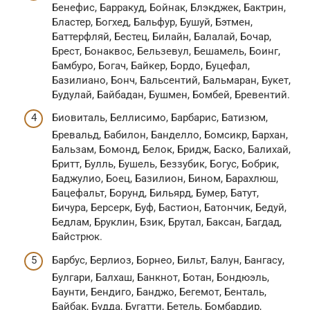
Бенефис, Барракуд, Бойнак, Блэкджек, Бактрин,
Бластер, Богхед, Бальфур, Бушуй, Бэтмен,
Баттерфляй, Бестец, Билайн, Балалай, Бочар,
Брест, Бонаквос, Бельзевул, Бешамель, Боинг,
Бамбуро, Богач, Байкер, Бордо, Буцефал,
Базилиано, Бонч, Бальсентий, Бальмаран, Букет,
Будулай, Байбадан, Бушмен, Бомбей, Бревентий.
Биовиталь, Беллисимо, Барбарис, Батизюм,
Бревальд, Бабилон, Банделло, Бомсикр, Бархан,
Бальзам, Бомонд, Белок, Бридж, Баско, Балихай,
Бритт, Булль, Бушель, Беззубик, Богус, Бобрик,
Баджулио, Боец, Базилион, Бином, Барахлюш,
Бацефальт, Борунд, Бильярд, Бумер, Батут,
Бичура, Берсерк, Буф, Бастион, Батончик, Бедуй,
Бедлам, Бруклин, Бзик, Брутал, Баксан, Багдад,
Байстрюк.
Барбус, Берлиоз, Борнео, Бильт, Балун, Бангасу,
Булгари, Балхаш, Банкнот, Ботан, Бондюэль,
Баунти, Бендиго, Банджо, Бегемот, Бенталь,
Байбак, Будда, Бугатти, Бетель, Бомбардир,