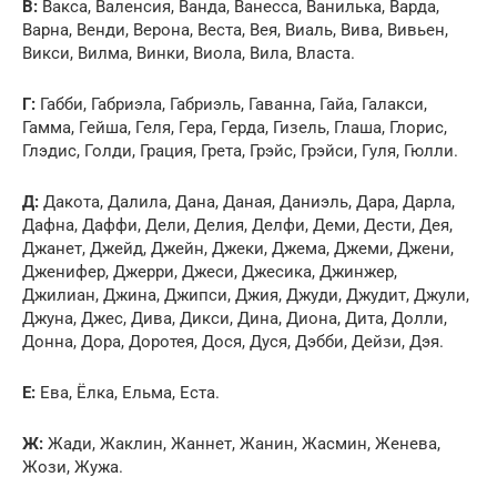
В:
Вакса, Валенсия, Ванда, Ванесса, Ванилька, Варда,
Варна, Венди, Верона, Веста, Вея, Виаль, Вива, Вивьен,
Викси, Вилма, Винки, Виола, Вила, Власта.
Г:
Габби, Габриэла, Габриэль, Гаванна, Гайа, Галакси,
Гамма, Гейша, Геля, Гера, Герда, Гизель, Глаша, Глорис,
Глэдис, Голди, Грация, Грета, Грэйс, Грэйси, Гуля, Гюлли.
Д:
Дакота, Далила, Дана, Даная, Даниэль, Дара, Дарла,
Дафна, Даффи, Дели, Делия, Делфи, Деми, Дести, Дея,
Джанет, Джейд, Джейн, Джеки, Джема, Джеми, Джени,
Дженифер, Джерри, Джеси, Джесика, Джинжер,
Джилиан, Джина, Джипси, Джия, Джуди, Джудит, Джули,
Джуна, Джес, Дива, Дикси, Дина, Диона, Дита, Долли,
Донна, Дора, Доротея, Дося, Дуся, Дэбби, Дейзи, Дэя.
Е:
Ева, Ёлка, Ельма, Еста.
Ж:
Жади, Жаклин, Жаннет, Жанин, Жасмин, Женева,
Жози, Жужа.