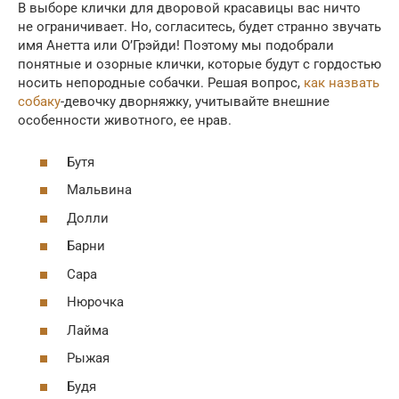
В выборе клички для дворовой красавицы вас ничто
не ограничивает. Но, согласитесь, будет странно звучать
имя Анетта или O’Грэйди! Поэтому мы подобрали
понятные и озорные клички, которые будут с гордостью
носить непородные собачки. Решая вопрос,
как назвать
собаку
-девочку дворняжку, учитывайте внешние
особенности животного, ее нрав.
Бутя
Мальвина
Долли
Барни
Сара
Нюрочка
Лайма
Рыжая
Будя