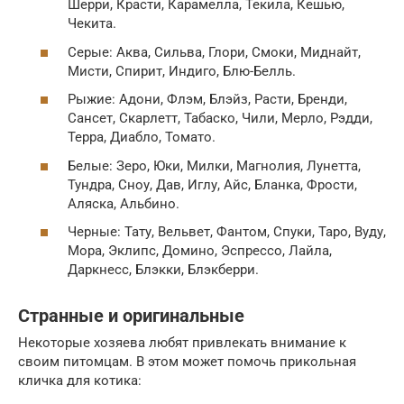
Шерри, Красти, Карамелла, Текила, Кешью,
Чекита.
Серые: Аква, Сильва, Глори, Смоки, Миднайт,
Мисти, Спирит, Индиго, Блю-Белль.
Рыжие: Адони, Флэм, Блэйз, Расти, Бренди,
Сансет, Скарлетт, Табаско, Чили, Мерло, Рэдди,
Терра, Диабло, Томато.
Белые: Зеро, Юки, Милки, Магнолия, Лунетта,
Тундра, Сноу, Дав, Иглу, Айс, Бланка, Фрости,
Аляска, Альбино.
Черные: Тату, Вельвет, Фантом, Спуки, Таро, Вуду,
Мора, Эклипс, Домино, Эспрессо, Лайла,
Даркнесс, Блэкки, Блэкберри.
Странные и оригинальные
Некоторые хозяева любят привлекать внимание к
своим питомцам. В этом может помочь прикольная
кличка для котика: