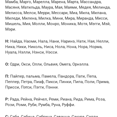
Мамба, Марго, Марелла, Марена, Марта, Массандра,
Масяня, Матильда, Маура, Мая, Маями, Медея, Мелинда,
Мелисса, Мелси, Мерри, Мессари, Миа, Мила, Милана,
Миледи, Милена, Милка, Мини, Мира, Миранда, Мисси,
Мишель, Мия, Молли, Монро, Моника, Мотя, Мэгги, Мэй,
Мэри.
Н:
Найда, Наоми, Нала, Нани, Наринэ, Нати, Ная, Нелли,
Ника, Ники, Николь, Ниса, Нола, Нона, Нора, Норма,
Нуала, Нэлли, Нэнси, Нэсси.
О:
Одри, Окси, Олли, Ольвия, Омега, Орнэлла.
П:
Пайпер, пальма, Памела, Пандора, Пати, Пепа,
Пеппер, Петра, Пиаф, Пикси, Пинки, Пипа, Поли, Прима,
Присси, Пэтси, Пэгги, Пэнни.
Р:
Рада, Рейна, Рейчел, Реми, Риана, Рида, Рима, Роза,
Рози, Роми, Руби, Румба, Руна, Руффи.
С:
Саби, Сабина, Сабрина, Саванна, Сакура, Салли,