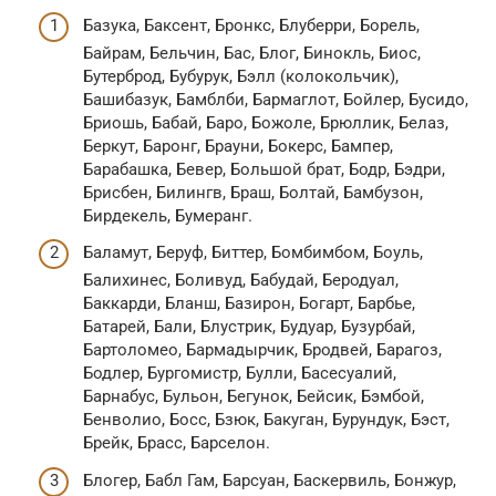
Базука, Баксент, Бронкс, Блуберри, Борель,
Байрам, Бельчин, Бас, Блог, Бинокль, Биос,
Бутерброд, Бубурук, Бэлл (колокольчик),
Башибазук, Бамблби, Бармаглот, Бойлер, Бусидо,
Бриошь, Бабай, Баро, Божоле, Брюллик, Белаз,
Беркут, Баронг, Брауни, Бокерс, Бампер,
Барабашка, Бевер, Большой брат, Бодр, Бэдри,
Брисбен, Билингв, Браш, Болтай, Бамбузон,
Бирдекель, Бумеранг.
Баламут, Беруф, Биттер, Бомбимбом, Боуль,
Балихинес, Боливуд, Бабудай, Беродуал,
Баккарди, Бланш, Базирон, Богарт, Барбье,
Батарей, Бали, Блустрик, Будуар, Бузурбай,
Бартоломео, Бармадырчик, Бродвей, Барагоз,
Бодлер, Бургомистр, Булли, Басесуалий,
Барнабус, Бульон, Бегунок, Бейсик, Бэмбой,
Бенволио, Босс, Бзюк, Бакуган, Бурундук, Бэст,
Брейк, Брасс, Барселон.
Блогер, Бабл Гам, Барсуан, Баскервиль, Бонжур,