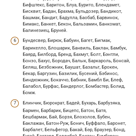
Бифштекс, Баритон, Блуа, Бурито, Блендамет,
Бисквит, Бадан, Брахма, Бульдозер, Бандикот,
Башмак, Бандит, Бадулла, Баобаб, Барвинок,
Бимакс, Банкет, Бекон, Бальзамин, Банкомат,
Балинезиец, Бруней.
Бундесвер, Бирюк, Бабуин, Багет, Бигмак,
Барикелло, Блошарик, Банвиль, Баклан, Бамбук,
Баярд, Билборд, Бренд, Бахмут, Болт, Бэнтли,
Бонзо, Бахус, Бородач, Балык, Баркароль, Бонсай,
Беляш, Безбожник, Баушат, Базальт, Брокен,
Бекар, Баргузин, Базилик, Бусений, Бэбинос,
Биндюжник, Бокаччо, Бабник, Бамбл Би, Блеф,
Балабол, Бурфас, Бандерлог, Бомбастер, Болид,
Бомж.
Блинчик, Бюрократ, Бадей, Бухарь, Барбузяка,
Бармен, Барбарик, Бицепс, Батон, Батя,
Бешбармак, Бай, Борзя, Блохолов, Бубен,
Баклажан, Батон-Руж, Бонич, Буффало, Баронет,
Барбалет, Бельфегор, Бакай, Бэр, Браузер, Бонд,
Бугай, Бастард, Баллибей, Бостон, Бумбараш.