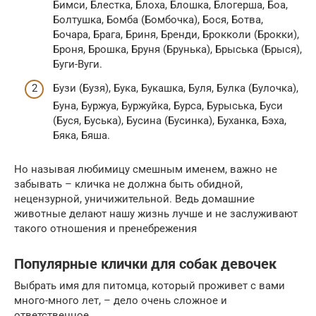
Бимси, Блестка, Блоха, Блошка, Блогерша, Боа,
Болтушка, Бомба (Бомбочка), Бося, Ботва,
Бочара, Брага, Бриня, Бренди, Брокколи (Брокки),
Броня, Брошка, Бруня (Брунька), Брыська (Брыся),
Буги-Вуги.
Бузи (Бузя), Бука, Букашка, Буля, Булка (Булочка),
Буна, Буржуа, Буржуйка, Бурса, Бурыська, Буси
(Буся, Буська), Бусина (Бусинка), Буханка, Бэха,
Бяка, Бяша.
Но называя любимицу смешным именем, важно не
забывать – кличка не должна быть обидной,
нецензурной, уничижительной. Ведь домашние
животные делают нашу жизнь лучше и не заслуживают
такого отношения и пренебрежения
Популярные клички для собак девочек
Выбрать имя для питомца, который проживет с вами
много-много лет, – дело очень сложное и
ответственное.