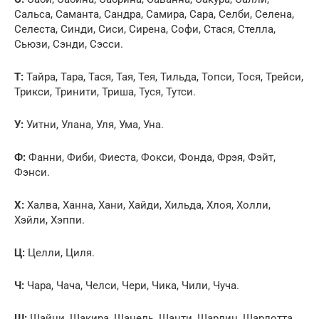
Сальса, Саманта, Сандра, Самира, Сара, Селби, Селена,
Селеста, Синди, Сиси, Сирена, Софи, Стася, Стелла,
Сьюзи, Сэнди, Сэсси.
Т:
Тайра, Тара, Тася, Тая, Тея, Тильда, Топси, Тося, Трейси,
Трикси, Тринити, Триша, Туся, Тутси.
У:
Уитни, Улана, Уля, Ума, Уна.
Ф:
Фанни, Фиби, Фиеста, Фокси, Фонда, Фрэя, Фэйт,
Фэнси.
Х:
Халва, Ханна, Хани, Хайди, Хильда, Хлоя, Холли,
Хэйли, Хэппи.
Ц:
Целли, Циля.
Ч:
Чара, Чача, Челси, Чери, Чика, Чили, Чуча.
Ш:
Шайни, Шакира, Шанель, Шанти, Шарлин, Шарлотта,