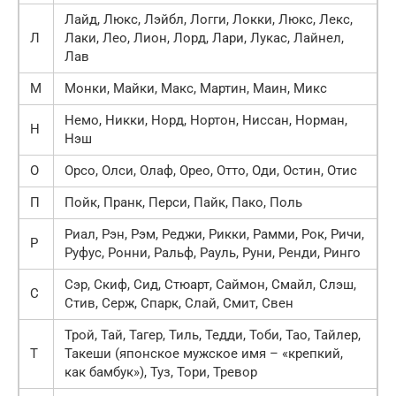
Лайд, Люкс, Лэйбл, Логги, Локки, Люкс, Лекс,
Л
Лаки, Лео, Лион, Лорд, Лари, Лукас, Лайнел,
Лав
М
Монки, Майки, Макс, Мартин, Маин, Микс
Немо, Никки, Норд, Нортон, Ниссан, Норман,
Н
Нэш
О
Орсо, Олси, Олаф, Орео, Отто, Оди, Остин, Отис
П
Пойк, Пранк, Перси, Пайк, Пако, Поль
Риал, Рэн, Рэм, Реджи, Рикки, Рамми, Рок, Ричи,
Р
Руфус, Ронни, Ральф, Рауль, Руни, Ренди, Ринго
Сэр, Скиф, Сид, Стюарт, Саймон, Смайл, Слэш,
С
Стив, Серж, Спарк, Слай, Смит, Свен
Трой, Тай, Тагер, Тиль, Тедди, Тоби, Тао, Тайлер,
Т
Такеши (японское мужское имя – «крепкий,
как бамбук»), Туз, Тори, Тревор