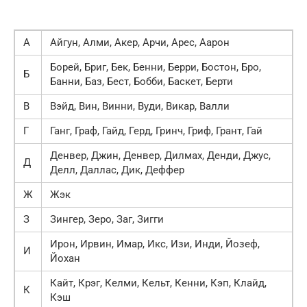
А
Айгун, Алми, Акер, Арчи, Арес, Аарон
Борей, Бриг, Бек, Бенни, Берри, Бостон, Бро,
Б
Банни, Баз, Бест, Бобби, Баскет, Берти
В
Вэйд, Вин, Винни, Вуди, Викар, Валли
Г
Ганг, Граф, Гайд, Герд, Гринч, Гриф, Грант, Гай
Денвер, Джин, Денвер, Дилмах, Денди, Джус,
Д
Делл, Даллас, Дик, Деффер
Ж
Жэк
З
Зингер, Зеро, Заг, Зигги
Ирон, Ирвин, Имар, Икс, Изи, Инди, Йозеф,
И
Йохан
Кайт, Крэг, Келми, Кельт, Кенни, Кэп, Клайд,
К
Кэш