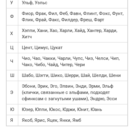
У
Ульф, Уэльс
Фиор, Фрак, Фил, Феб, Фавн, Флинт, Фокс, Фунт,
Ф
Флик, Фрай, Факс, Филдер, Фреш, Фарт
Хэппи, Хани, Хао, Харли, Хайд, Хантер, Харди,
Х
Хитч
Ц
Цент, Цимус, Цукат
Чио, Чао, Чакки, Чарли, Чупс, Чиз, Челси, Чип,
Ч
Чако, Чибо, Чайд, Читер, Чери
Ш
Шабо, Шэгги, Шико, Шерри, Шай, Шелди, Шени
Эбони, Эрик, Эго, Элвин, Энди, Эрми, Эльф
Э
(клички, связанные с эльфами, подходят
сфинксам с загнутыми ушами), Эндрю, Эсси
Ю
Юзер, Юппи, Юкос, Юджи, Юнит, Юань
Я
Якоб, Ярис, Яцек, Янки, Ямб