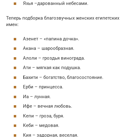
Яхья –дарованный небесами.
Теперь подборка благозвучных женских египетских
имен:
Азенет – «папина дочка».
Акана – шарообразная.
Алоли – гроздья винограда.
Ати – мягкая как подушка.
Бахити – богатство, благосостояние.
Ерби – принцесса.
Иа – лунная.
Ифе – вечная любовь.
Кепи – гроза, буря.
Кеби – медовая.
Кия – задорная, веселая.