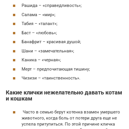
Рашида – «справедливость»;
Салама – «мир»;
Табия – «талант»;
Баст – «любовь»;
Банафрит – красивая душой;
Шани – «замечательная»;
Каника – «черная»;
Мерт – предпочитающая тишину;
Чизизи – «таинственность».
Какие клички нежелательно давать котам
и кошкам
Часто в семью берут котенка взамен умершего
животного, когда боль от потери друга еще не
успела притупиться. По этой причине кличка