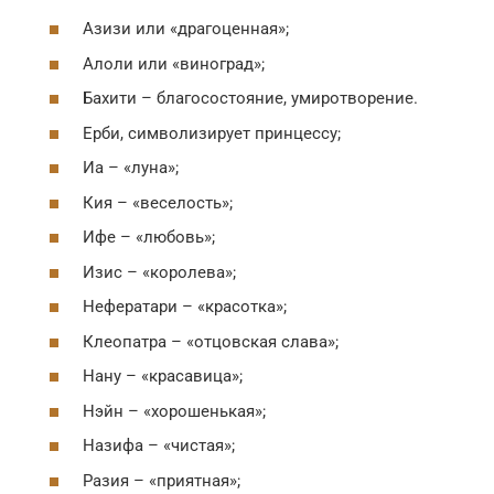
Азизи или «драгоценная»;
Алоли или «виноград»;
Бахити – благосостояние, умиротворение.
Ерби, символизирует принцессу;
Иа – «луна»;
Кия – «веселость»;
Ифе – «любовь»;
Изис – «королева»;
Нефератари – «красотка»;
Клеопатра – «отцовская слава»;
Нану – «красавица»;
Нэйн – «хорошенькая»;
Назифа – «чистая»;
Разия – «приятная»;