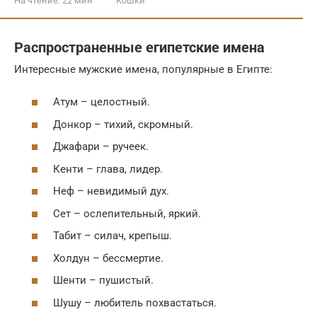
На чтение:
22 мин
Кошки
Распространенные египетские имена
Интересные мужские имена, популярные в Египте:
Атум – целостный.
Донкор – тихий, скромный.
Джафари – ручеек.
Кенти – глава, лидер.
Неф – невидимый дух.
Сет – ослепительный, яркий.
Табит – силач, крепыш.
Холдун – бессмертие.
Шенти – пушистый.
Шушу – любитель похвастаться.