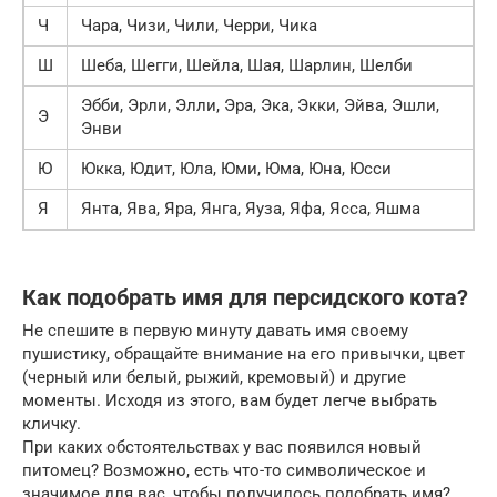
Ч
Чара, Чизи, Чили, Черри, Чика
Ш
Шеба, Шегги, Шейла, Шая, Шарлин, Шелби
Эбби, Эрли, Элли, Эра, Эка, Экки, Эйва, Эшли,
Э
Энви
Ю
Юкка, Юдит, Юла, Юми, Юма, Юна, Юсси
Я
Янта, Ява, Яра, Янга, Яуза, Яфа, Ясса, Яшма
Как подобрать имя для персидского кота?
Не спешите в первую минуту давать имя своему
пушистику, обращайте внимание на его привычки, цвет
(черный или белый, рыжий, кремовый) и другие
моменты. Исходя из этого, вам будет легче выбрать
кличку.
При каких обстоятельствах у вас появился новый
питомец? Возможно, есть что-то символическое и
значимое для вас, чтобы получилось подобрать имя?