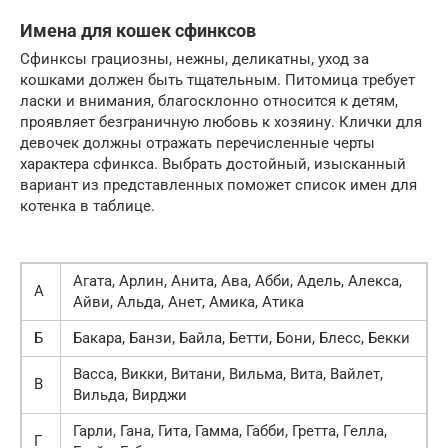
Имена для кошек сфинксов
Сфинксы грациозны, нежны, деликатны, уход за
кошками должен быть тщательным. Питомица требует
ласки и внимания, благосклонно относится к детям,
проявляет безграничную любовь к хозяину. Клички для
девочек должны отражать перечисленные черты
характера сфинкса. Выбрать достойный, изысканный
вариант из представленных поможет список имен для
котенка в таблице.
Агата, Арлин, Анита, Ава, Абби, Адель, Алекса,
А
Айви, Альда, Анет, Амика, Атика
Б
Бакара, Банзи, Байла, Бетти, Бони, Блесс, Бекки
Васса, Викки, Витани, Вильма, Вита, Вайлет,
В
Вильда, Вирджи
Гарли, Гана, Гита, Гамма, Габби, Гретта, Гелла,
Г