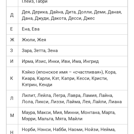
Глейз, Габри
Дея, Дерика, Дайна, Дита, Долли, Деми, Даная,
Д
Дана, Джуди, Дакота, Десси, Джес
Е
Ена, Ева
Ж
Жюли, Жея
З
Зара, Зетта, Зена
И
Ирма, Изис, Инки, Иви, Има, Ингрид
Кэйко (японское имя – «счастливая»), Кора,
К
Киара, Карли, Кэт, Капри, Кесси, Кристи,
Кэтрин, Кенди
Лилит, Лейла, Легра, Лавра, Ламия, Лайна,
Л
Лола, Ликси, Лиззи, Лайма, Лея, Лайли, Лиана
Маура, Макси, Мия, Минни, Монтана, Марта,
М
Мэрри, Мальта, Мята, Майли
Норби, Нэнси, Набби, Наоми, Нойзи, Нейма,
Н