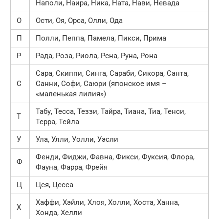
Наполи, Наира, Ника, Ната, Нави, Невада
О
Ости, Оя, Орса, Олли, Ода
П
Полли, Пеппа, Памела, Пикси, Прима
Р
Рада, Роза, Риола, Рена, Руна, Рона
Сара, Скиппи, Синга, Сараби, Сикора, Санта,
С
Санни, Софи, Саюри (японское имя –
«маленькая лилия»)
Табу, Тесса, Теззи, Тайра, Тиана, Тиа, Тенси,
Т
Терра, Тейла
У
Ула, Улли, Уолли, Уэсли
Фенди, Фиджи, Фавна, Фикси, Фуксия, Флора,
Ф
Фауна, Фарра, Фрейя
Ц
Цея, Цесса
Хаффи, Хэйли, Хлоя, Холли, Хоста, Ханна,
Х
Хонда, Хелли