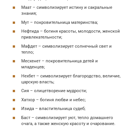
Маат – символизирует истину и сакральные
знания;
Мут – покровительница материнства;
Нефтида – богиня красоты, молодости, женской
привлекательности;
Мафдет – символизирует солнечный свет и
тепло;
Месхенет – покровительница детей и
младенцев;
Нехбет – символизирует благородство, величие,
царскую власть;
Сия – олицетворение мудрости;
Хатхор – богиня любви и небес;
Изида – властительница судеб;
Баст – символизирует уют, тепло домашнего
очага, а также женскую красоту и очарование.