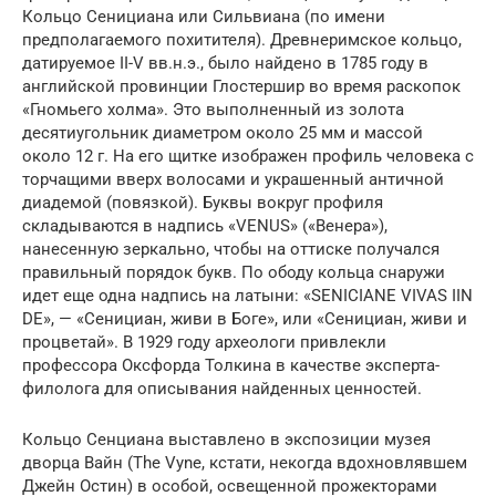
Кольцо Сенициана или Сильвиана (по имени
предполагаемого похитителя). Древнеримское кольцо,
датируемое II-V вв.н.э., было найдено в 1785 году в
английской провинции Глостершир во время раскопок
«Гномьего холма». Это выполненный из золота
десятиугольник диаметром около 25 мм и массой
около 12 г. На его щитке изображен профиль человека с
торчащими вверх волосами и украшенный античной
диадемой (повязкой). Буквы вокруг профиля
складываются в надпись «VENUS» («Венера»),
нанесенную зеркально, чтобы на оттиске получался
правильный порядок букв. По ободу кольца снаружи
идет еще одна надпись на латыни: «SENICIANE VIVAS IIN
DE», — «Сенициан, живи в Боге», или «Сенициан, живи и
процветай». В 1929 году археологи привлекли
профессора Оксфорда Толкина в качестве эксперта-
филолога для описывания найденных ценностей.
Кольцо Сенциана выставлено в экспозиции музея
дворца Вайн (The Vyne, кстати, некогда вдохновлявшем
Джейн Остин) в особой, освещенной прожекторами