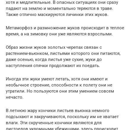
хотя и медлительные. В опасных ситуациях они сразу
падают на землю и моментально теряются в траве.
Также отлично маскируются личинки этих жуков.
Метаморфоз и размножение жуков происходит в теплое
время, а на зимовку они уже являются взрослыми.
Образ жизни жуков золотых черепах связан с
растением-вьюнком, листьями которого они питаются,
даже осенью, когда листья уже сухие, жуки до
наступления спячки продолжают их поедать.
Иногда эти жуки умеют летать, хотя они имеют и
необычное строение, способности к полету они не
утратили. Но пользуются они этим умением совсем
нечасто.
В летнюю жару кончики листьев вьюнка немного
подсыхают и закручиваются, поскольку им не хватает
влаги. Эти скрученные кончики являются для
листоедов укромными убежищами, здесь происходит