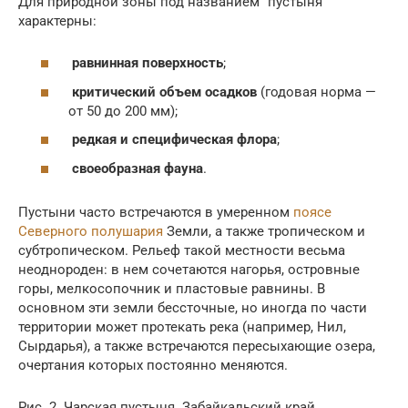
Для природной зоны под названием “пустыня”
характерны:
равнинная поверхность
;
критический объем осадков
(годовая норма —
от 50 до 200 мм);
редкая и специфическая флора
;
своеобразная фауна
.
Пустыни часто встречаются в умеренном
поясе
Северного полушария
Земли, а также тропическом и
субтропическом. Рельеф такой местности весьма
неоднороден: в нем сочетаются нагорья, островные
горы, мелкосопочник и пластовые равнины. В
основном эти земли бессточные, но иногда по части
территории может протекать река (например, Нил,
Сырдарья), а также встречаются пересыхающие озера,
очертания которых постоянно меняются.
Рис. 2. Чарская пустыня. Забайкальский край