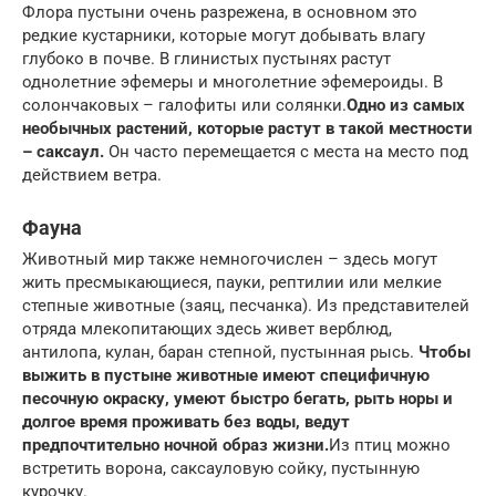
Флора пустыни очень разрежена, в основном это
редкие кустарники, которые могут добывать влагу
глубоко в почве. В глинистых пустынях растут
однолетние эфемеры и многолетние эфемероиды. В
солончаковых – галофиты или солянки.
Одно из самых
необычных растений, которые растут в такой местности
– саксаул.
Он часто перемещается с места на место под
действием ветра.
Фауна
Животный мир также немногочислен – здесь могут
жить пресмыкающиеся, пауки, рептилии или мелкие
степные животные (заяц, песчанка). Из представителей
отряда млекопитающих здесь живет верблюд,
антилопа, кулан, баран степной, пустынная рысь.
Чтобы
выжить в пустыне животные имеют специфичную
песочную окраску, умеют быстро бегать, рыть норы и
долгое время проживать без воды, ведут
предпочтительно ночной образ жизни.
Из птиц можно
встретить ворона, саксауловую сойку, пустынную
курочку.