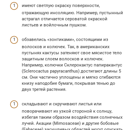
имеют светлую окраску поверхности,
отражающую инсо­ляцию. Например, пустынный
астрагал отличается сероватой окраской
листьев и войлочным пушком.
обзавелись «зонтиками», состоящими из
волосков и колючек. Так, в американских
пустынях кактусы затеняют свое мясистое тело
защитным слоем волосков и колючек.
Например, колючки Склерокактус папиракантус
(Sclerocactus papyracanthus) достигают длины 5
см. Они частично уплощены и мягко сгибаются
книзу наподобие бумаги, покрывая тенью до
двух третей растения.
складывают и скручивают листья или
поворачивают их узкой стороной к солнцу,
избегая таким образом воздействия солнечных
лучей. Акации (Mimosaceae) и другие бобовые
(Fabaceae) засушливых областей могут опускать