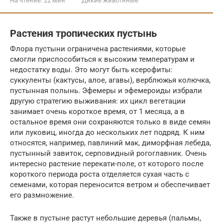
На чтение:
22 мин
Дикие животнные
Растения тропических пустынь
Флора пустыни ограничена растениями, которые
смогли приспособиться к высоким температурам и
недостатку воды. Это могут быть ксерофиты:
суккуленты (кактусы, алое, агавы), верблюжья колючка,
пустынная полынь. Эфемеры и эфемероиды избрали
другую стратегию выживания: их цикл вегетации
занимает очень короткое время, от 1 месяца, а в
остальное время они сохраняются только в виде семян
или луковиц, иногда до нескольких лет подряд. К ним
относятся, например, павлиний мак, диморфная лебеда,
пустынный завиток, серповидный рогоглавник. Очень
интересно растение перекати-поле, от которого после
короткого периода роста отделяется сухая часть с
семенами, которая переносится ветром и обеспечивает
его размножение.
Также в пустыне растут небольшие деревья (пальмы,