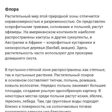
Флора
Растительный мир этой природной зоны отличается
неравномерностью и разреженностью. Он представлен
ксерофитными травами, солняками и полыней, растут
эфемеры. На американском континенте наиболее
распространены кактусы и другие суккуленты, в
Австралии и Африке – ксерофитные кустарники и
низкорослые деревья (баобаб, акация). Здесь
растительность часто используют для прокорма
домашнего скота.
В пустынно-степной зоне распространены как степные,
так и пустынные растения. Растительный покров
в основном составляют типчак, полынь, ромашка,
ковыль волоса­тик. Нередко полынь занимает большие
площади, создавая унылую однообразную картину. В
некоторых местах среди полыни растут кохия, эбелек,
терескен, лебеда. Там, где грунтовые воды подходят
близко к поверхности, на солончаковых почвах
попадаются заросли чия блестящего.