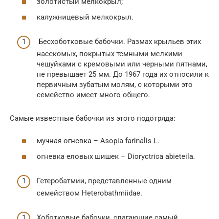
золотистый мелкокрыл;
калужницевый мелкокрыл.
Бесхоботковые бабочки. Размах крыльев этих
насекомых, покрытых темными мелкими
чешуйками с кремовыми или черными пятнами,
не превышает 25 мм. До 1967 года их относили к
первичным зубатым молям, с которыми это
семейство имеет много общего.
Самые известные бабочки из этого подотряда:
мучная огневка – Asopia farinalis L.
огневка еловых шишек – Dioryctrica abieteila.
Гетеробатмии, представленные одним
семейством Heterobathmiidae.
Хоботковые бабочки, слагающие самый