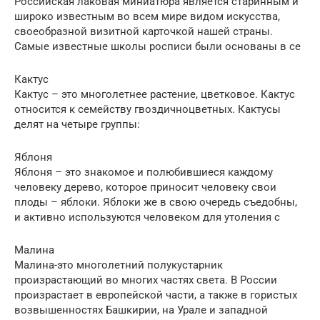
Российская лаковая миниатюра является старинным и
широко известным во всем мире видом искусства,
своеобразной визитной карточкой нашей страны.
Самые известные школы росписи были основаны в се
Кактус
Кактус – это многолетнее растение, цветковое. Кактус
относится к семейству гвоздичноцветных. Кактусы
делят на четыре группы:
Яблоня
Яблоня – это знакомое и полюбившиеся каждому
человеку дерево, которое приносит человеку свои
плоды – яблоки. Яблоки же в свою очередь съедобны,
и активно используются человеком для утоления с
Малина
Малина-это многолетний полукустарник
произрастающий во многих частях света. В России
произрастает в европейской части, а также в гористых
возвышенностях Башкирии, на Урале и западной