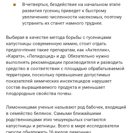
В-четвертых, бездействие на начальном этапе
развития гусениц приведет к быстрому
увеличению численности насекомых, поэтому
устранить их станет намного труднее.
Выбирая в качестве метода борьбы с гусеницами
капустницы современную химию, стоит отдать
предпочтение такие препаратам, как «Актеллик»,
«Каратэ», «Лепидоцид» и др. Обязательно нужно
выполнять рекомендации производителя и разводить
средство в соответствии с площадью обрабатываемой
территории, поскольку превышение допустимых
показателей химических инсектицидов нарушает
состав выращиваемого продукта и уменьшает
плодородные свойства почвы.
Лимонницами ученые называют род бабочек, входящий
в семейство белянок. Самыми ближайшими
родственницами этих чешуекрылых считаются
капустницы и репницы. Всего в мире исследователи
смогли обнаружить 16 видов лимонниц.