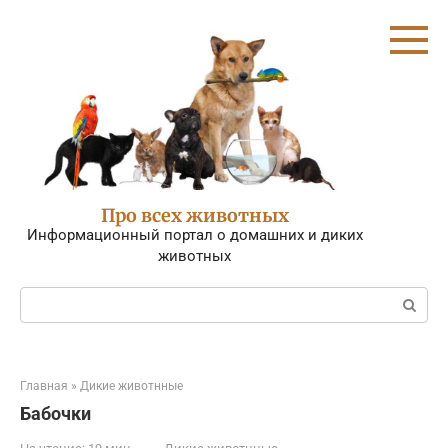
Перейти
к
контенту
Про всех животных
Информационный портал о домашних и диких
животных
Поиск:
Главная
»
Дикие животнные
Бабочки