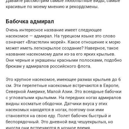
Давайте рассмотрим самые любопытные виды, самые
красивые по моему мнению и рекордсмены.
Бабочка адмирал
Очень интересное название имеет следующее
насекомое — адмирал. На турецком языке это слово
означает «Властелин морей». Какое отношение к морю
может иметь легкокрылое создание? Наверное, такое
название насекомому дали из-за его ярких крыльев.
Они черные и украшены красными полосками, подобно
брюкам у адмиралов российского флота.
Это крупное насекомое, имеющее размах крыльев до 6
см. Эти перелетные насекомые встречаются в Европе,
Северной Америке, Малой Азии. Это всеядные бабочки
с угловатыми крыльями. На передних ногах адмиралов
видны косматые ободочки. Датчики вкуса у этих
насекомых находятся в ногах, поэтому они ими
становятся на свою еду. Полет бабочек быстрый и
беспорядочный. Это дневной вид чешуекрылых, но
иногда они встречаются в ночное время.