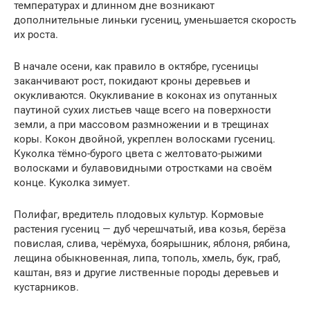
температурах и длинном дне возникают
дополнительные линьки гусениц, уменьшается скорость
их роста.
В начале осени, как правило в октябре, гусеницы
заканчивают рост, покидают кроны деревьев и
окукливаются. Окукливание в коконах из опутанных
паутиной сухих листьев чаще всего на поверхности
земли, а при массовом размножении и в трещинах
коры. Кокон двойной, укреплен волосками гусениц.
Куколка тёмно-бурого цвета с желтовато-рыжими
волосками и булавовидными отростками на своём
конце. Куколка зимует.
Полифаг, вредитель плодовых культур. Кормовые
растения гусениц — дуб черешчатый, ива козья, берёза
повислая, слива, черёмуха, боярышник, яблоня, рябина,
лещина обыкновенная, липа, тополь, хмель, бук, граб,
каштан, вяз и другие лиственные породы деревьев и
кустарников.