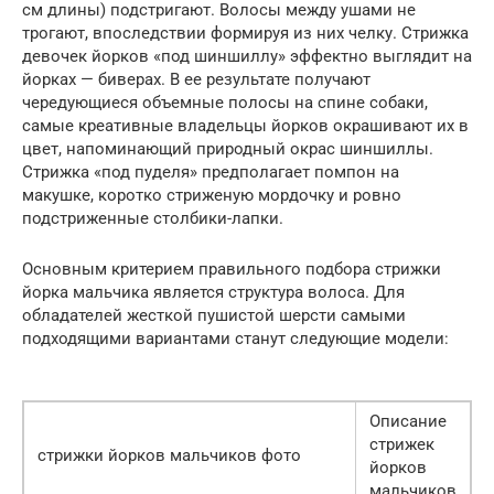
см длины) подстригают. Волосы между ушами не
трогают, впоследствии формируя из них челку. Стрижка
девочек йорков «под шиншиллу» эффектно выглядит на
йорках — биверах. В ее результате получают
чередующиеся объемные полосы на спине собаки,
самые креативные владельцы йорков окрашивают их в
цвет, напоминающий природный окрас шиншиллы.
Стрижка «под пуделя» предполагает помпон на
макушке, коротко стриженую мордочку и ровно
подстриженные столбики-лапки.
Основным критерием правильного подбора стрижки
йорка мальчика является структура волоса. Для
обладателей жесткой пушистой шерсти самыми
подходящими вариантами станут следующие модели:
Описание
стрижек
стрижки йорков мальчиков фото
йорков
мальчиков