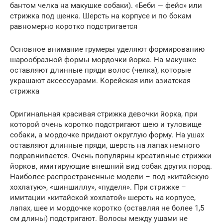
бантом челка на макушке собаки). «Беби — фейс» или
стрижка под щенка. Шерсть на корпусе и по бокам
равномерно коротко подстригается
Основное внимание грумеры уделяют формированию
шарообразной формы мордочки йорка. На макушке
оставляют длинные пряди волос (челка), которые
украшают аксессуарами. Корейская или азиатская
стрижка
Оригинальная красивая стрижка девочки йорка, при
которой очень коротко подстригают шею и туловище
собаки, а мордочке придают округлую форму. На ушах
оставляют длинные пряди, шерсть на лапах немного
подравнивается. Очень популярны креативные стрижки
йорков, имитирующие внешний вид собак других пород.
Наиболее распространенные модели – под «китайскую
хохлатую», «шиншиллу», «пуделя». При стрижке –
имитации «китайской хохлатой» шерсть на корпусе,
лапах, шее и мордочке коротко (оставляя не более 1,5
см длины) подстригают. Волосы между ушами не