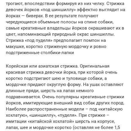
трогают, впоследствии формируя из них челку. Стрижка
девочек йорков «под шиншиллу» эффектно выглядит на
йорках — биверах. В ее результате получают
чередующиеся объемные полосы на спине собаки,
самые креативные владельцы йорков окрашивают их в
цвет, напоминающий природный окрас шиншиллы.
Стрижка «под пуделя» предполагает помпон на
макушке, коротко стриженую мордочку и ровно
подстриженные столбики-лапки
Корейская или азиатская стрижка. Оригинальная
красивая стрижка девочки йорка, при которой очень
коротко подстригают шею и туловище собаки, а
мордочке придают округлую форму. На ушах оставляют
длинные пряди, шерсть на лапах немного
подравнивается. Очень популярны креативные стрижки
йорков, имитирующие внешний вид собак других пород.
Наиболее распространенные модели – под «китайскую
хохлатую», «шиншиллу», «пуделя». При стрижке –
имитации «китайской хохлатой» шерсть на корпусе,
лапах, шее и мордочке коротко (оставляя не более 1,5