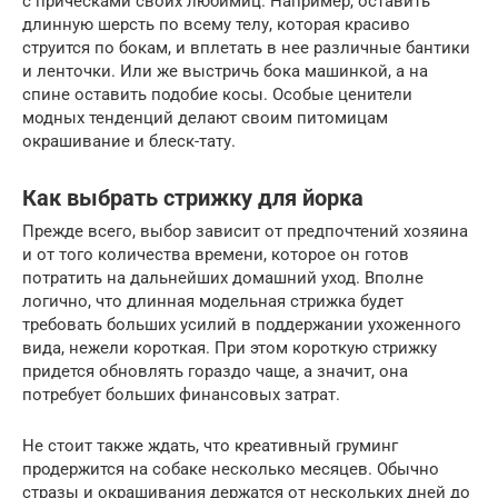
с прическами своих любимиц. Например, оставить
длинную шерсть по всему телу, которая красиво
струится по бокам, и вплетать в нее различные бантики
и ленточки. Или же выстричь бока машинкой, а на
спине оставить подобие косы. Особые ценители
модных тенденций делают своим питомицам
окрашивание и блеск-тату.
Как выбрать стрижку для йорка
Прежде всего, выбор зависит от предпочтений хозяина
и от того количества времени, которое он готов
потратить на дальнейших домашний уход. Вполне
логично, что длинная модельная стрижка будет
требовать больших усилий в поддержании ухоженного
вида, нежели короткая. При этом короткую стрижку
придется обновлять гораздо чаще, а значит, она
потребует больших финансовых затрат.
Не стоит также ждать, что креативный груминг
продержится на собаке несколько месяцев. Обычно
стразы и окрашивания держатся от нескольких дней до