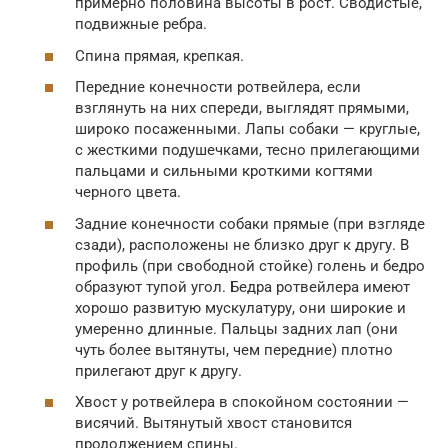
примерно половина высоты в рост. Сводистые,
подвижные ребра.
Спина прямая, крепкая.
Передние конечности ротвейлера, если
взглянуть на них спереди, выглядят прямыми,
широко посаженными. Лапы собаки — круглые,
с жесткими подушечками, тесно прилегающими
пальцами и сильными кроткими когтями
черного цвета.
Задние конечности собаки прямые (при взгляде
сзади), расположены не близко друг к другу. В
профиль (при свободной стойке) голень и бедро
образуют тупой угол. Бедра ротвейлера имеют
хорошо развитую мускулатуру, они широкие и
умеренно длинные. Пальцы задних лап (они
чуть более вытянуты, чем передние) плотно
прилегают друг к другу.
Хвост у ротвейлера в спокойном состоянии —
висячий. Вытянутый хвост становится
продолжением спины.