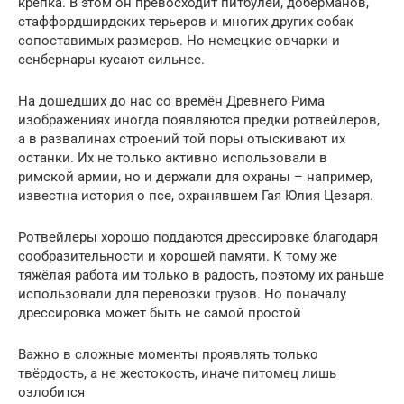
крепка. В этом он превосходит питбулей, доберманов,
стаффордширдских терьеров и многих других собак
сопоставимых размеров. Но немецкие овчарки и
сенбернары кусают сильнее.
На дошедших до нас со времён Древнего Рима
изображениях иногда появляются предки ротвейлеров,
а в развалинах строений той поры отыскивают их
останки. Их не только активно использовали в
римской армии, но и держали для охраны – например,
известна история о псе, охранявшем Гая Юлия Цезаря.
Ротвейлеры хорошо поддаются дрессировке благодаря
сообразительности и хорошей памяти. К тому же
тяжёлая работа им только в радость, поэтому их раньше
использовали для перевозки грузов. Но поначалу
дрессировка может быть не самой простой
Важно в сложные моменты проявлять только
твёрдость, а не жестокость, иначе питомец лишь
озлобится