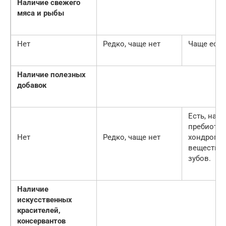
Наличие свежего
мяса и рыбы
Нет
Редко, чаще нет
Чаще есть
Наличие полезных
добавок
Есть, напр
пребиотик
Нет
Редко, чаще нет
хондропро
вещества
зубов.
Наличие
искусственных
красителей,
консервантов