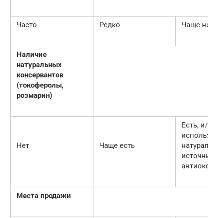
Часто
Редко
Чаще нет
Наличие
натуральных
консервантов
(токоферолы,
розмарин)
Есть, или
использую
Нет
Чаще есть
натураль
источник
антиоксид
Места продажи