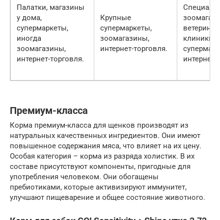
Палатки, магазины
Специали
у дома,
Крупные
зоомагази
супермаркеты,
супермаркеты,
ветерина
иногда
зоомагазины,
клиники, 
зоомагазины,
интернет-торговля.
супермарк
интернет-торговля.
интернет-
Премиум-класса
Корма премиум-класса для щенков производят из
натуральных качественных ингредиентов. Они имеют
повышенное содержания мяса, что влияет на их цену.
Особая категория – корма из разряда холистик. В их
составе присутствуют компоненты, пригодные для
употребления человеком. Они обогащены
пребиотиками, которые активизируют иммунитет,
улучшают пищеварение и общее состояние животного.