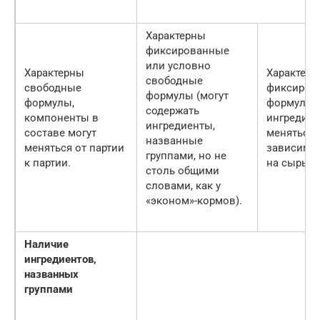
Характерны
фиксированные
или условно
Характерны
Характер
свободные
свободные
фиксиров
формулы (могут
формулы,
формулы,
содержать
компоненты в
ингредиен
ингредиенты,
составе могут
меняться 
названные
меняться от партии
зависимос
группами, но не
к партии.
на сырьё.
столь общими
словами, как у
«эконом»-кормов).
Наличие
ингредиентов,
названных
группами