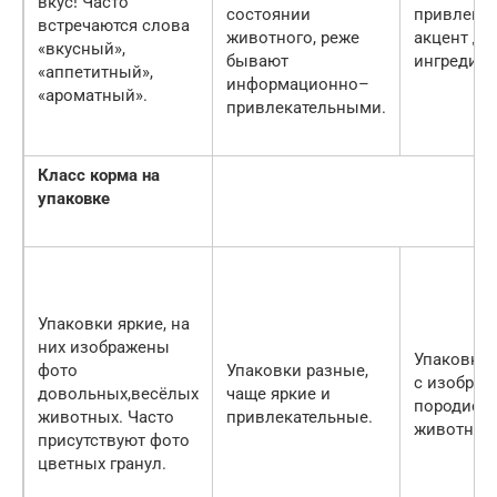
вкус! Часто
состоянии
привлекат
встречаются слова
животного, реже
акцент де
«вкусный»,
бывают
ингредиен
«аппетитный»,
информационно–
«ароматный».
привлекательными.
Класс корма на
упаковке
Упаковки яркие, на
них изображены
Упаковки 
фото
Упаковки разные,
с изобра
довольных,весёлых
чаще яркие и
породист
животных. Часто
привлекательные.
животных
присутствуют фото
цветных гранул.