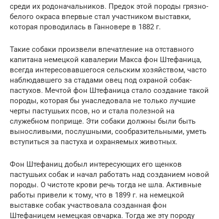
среди их родоначальников. Предок этой породы грязно-
белого окраса впервые стал участником выставки,
которая проводилась в Ганновере в 1882 г.
Такие собаки произвели впечатление на отставного
капитана немецкой кавалерии Макса фон Штефаница,
всегда интересовавшегося сельским хозяйством, часто
наблюдавшего за стадами овец под охраной собак-
пастухов. Мечтой фон Штефаница стало создание такой
породы, которая бы унаследовала не только лучшие
черты пастушьих псов, но и стала полезной на
служебном поприще. Эти собаки должны были быть
выносливыми, послушными, сообразительными, уметь
вступиться за пастуха и охраняемых животных.
Фон Штефаниц добыл интересующих его щенков
пастушьих собак и начал работать над созданием новой
породы. О чистоте крови речь тогда не шла. Активные
работы привели к тому, что в 1899 г. на немецкой
выставке собак участвовала созданная фон
Штефаницем немецкая овчарка. Тогда же эту породу