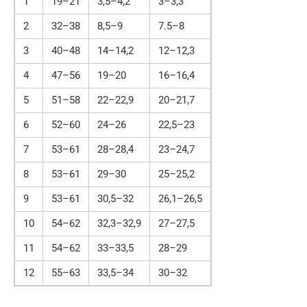
1
19–21
3,5–4,2
3–3,3
2
32–38
8,5–9
7.5–8
3
40–48
14–14,2
12–12,3
4
47–56
19–20
16–16,4
5
51–58
22–22,9
20–21,7
6
52–60
24–26
22,5–23
7
53–61
28–28,4
23–24,7
8
53–61
29–30
25–25,2
9
53–61
30,5–32
26,1–26,5
10
54–62
32,3–32,9
27–27,5
11
54–62
33–33,5
28–29
12
55–63
33,5–34
30–32