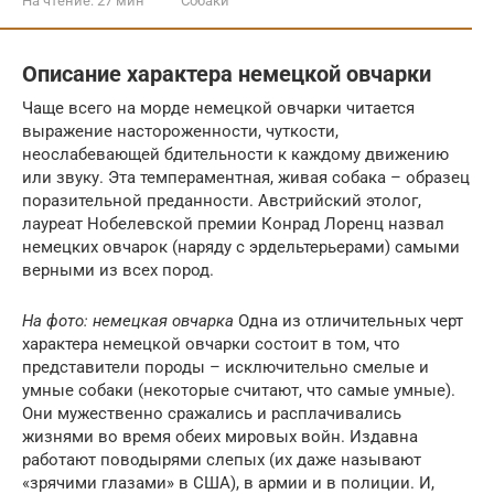
На чтение:
27 мин
Собаки
Описание характера немецкой овчарки
Чаще всего на морде немецкой овчарки читается
выражение настороженности, чуткости,
неослабевающей бдительности к каждому движению
или звуку. Эта темпераментная, живая собака – образец
поразительной преданности. Австрийский этолог,
лауреат Нобелевской премии Конрад Лоренц назвал
немецких овчарок (наряду с эрдельтерьерами) самыми
верными из всех пород.
На фото: немецкая овчарка
Одна из отличительных черт
характера немецкой овчарки состоит в том, что
представители породы – исключительно смелые и
умные собаки (некоторые считают, что самые умные).
Они мужественно сражались и расплачивались
жизнями во время обеих мировых войн. Издавна
работают поводырями слепых (их даже называют
«зрячими глазами» в США), в армии и в полиции. И,