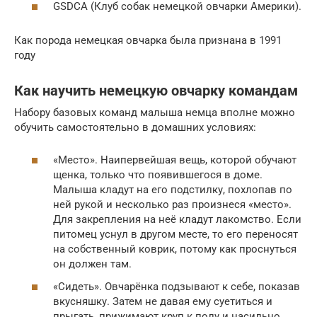
GSDCA (Клуб собак немецкой овчарки Америки).
Как порода немецкая овчарка была признана в 1991
году
Как научить немецкую овчарку командам
Набору базовых команд малыша немца вполне можно
обучить самостоятельно в домашних условиях:
«Место». Наипервейшая вещь, которой обучают
щенка, только что появившегося в доме.
Малыша кладут на его подстилку, похлопав по
ней рукой и несколько раз произнеся «место».
Для закрепления на неё кладут лакомство. Если
питомец уснул в другом месте, то его переносят
на собственный коврик, потому как проснуться
он должен там.
«Сидеть». Овчарёнка подзывают к себе, показав
вкусняшку. Затем не давая ему суетиться и
прыгать, прижимают круп к полу и насильно