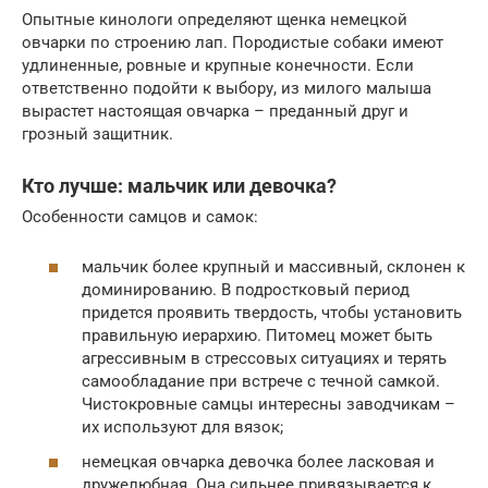
Опытные кинологи определяют щенка немецкой
овчарки по строению лап. Породистые собаки имеют
удлиненные, ровные и крупные конечности. Если
ответственно подойти к выбору, из милого малыша
вырастет настоящая овчарка – преданный друг и
грозный защитник.
Кто лучше: мальчик или девочка?
Особенности самцов и самок:
мальчик более крупный и массивный, склонен к
доминированию. В подростковый период
придется проявить твердость, чтобы установить
правильную иерархию. Питомец может быть
агрессивным в стрессовых ситуациях и терять
самообладание при встрече с течной самкой.
Чистокровные самцы интересны заводчикам –
их используют для вязок;
немецкая овчарка девочка более ласковая и
дружелюбная. Она сильнее привязывается к