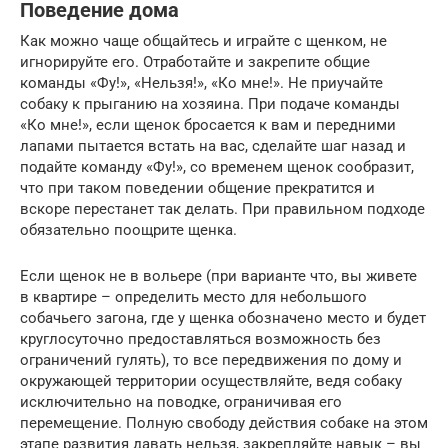
Поведение дома
Как можно чаще общайтесь и играйте с щенком, не
игнорируйте его. Отработайте и закрепите общие
команды «Фу!», «Нельзя!», «Ко мне!». Не приучайте
собаку к прыганию на хозяина. При подаче команды
«Ко мне!», если щенок бросается к вам и передними
лапами пытается встать на вас, сделайте шаг назад и
подайте команду «Фу!», со временем щенок сообразит,
что при таком поведении общение прекратится и
вскоре перестанет так делать. При правильном подходе
обязательно поощрите щенка.
Если щенок не в вольере (при варианте что, вы живете
в квартире – определить место для небольшого
собачьего загона, где у щенка обозначено место и будет
круглосуточно предоставляться возможность без
ограничений гулять), то все передвижения по дому и
окружающей территории осуществляйте, ведя собаку
исключительно на поводке, ограничивая его
перемещение. Полную свободу действия собаке на этом
этапе развития давать нельзя, закрепляйте навык – вы