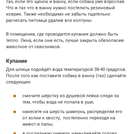
таз, если это щенок и ванну, если собака уже взрослая.
Что в таз что в ванну нужно постелить резиновый
коврик. Также необходимо не забыть тщательно
расчесать питомца удалив все колтуны.
В помещении, где проводится купание должно быть
тепло. Окна, если они есть, лучше закрыть обезопасив
животное от сквозняков.
Купание
Для шпица подойдёт вода температурой 38-40 градусов.
После того как поставите собаку в ванну (таз) сделайте
следующее:
смочите шёрстку из душевой лейки следя за
тем, чтобы вода не попала в уши;
нанесите на шерсть шампунь, распределяя его
от холки к хвосту, постепенно переходя на
живот и лапы;
в последнюю очередь намыливайте голову;