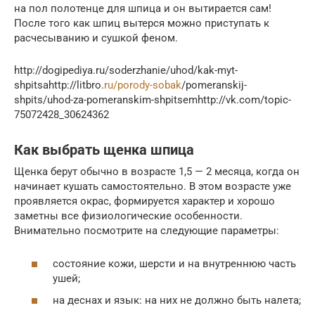
на пол полотенце для шпица и он вытирается сам!
После того как шпиц вытерся можно приступать к
расчесыванию и сушкой феном.
http://dogipediya.ru/soderzhanie/uhod/kak-myt-
shpitsahttp://litbro.
ru/porody-sobak
/pomeranskij-
shpits/uhod-za-pomeranskim-shpitsemhttp://vk.com/topic-
75072428_30624362
Как выбрать щенка шпица
Щенка берут обычно в возрасте 1,5 — 2 месяца, когда он
начинает кушать самостоятельно. В этом возрасте уже
проявляется окрас, формируется характер и хорошо
заметны все физиологические особенности.
Внимательно посмотрите на следующие параметры:
состояние кожи, шерсти и на внутреннюю часть
ушей;
на деснах и язык: на них не должно быть налета;