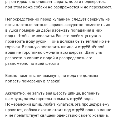
ph, он идеально очищает шерсть, ворс и подшерсток,
при этом кожа собаки не раздражается и не пересыхает.
Непосредственно перед купанием следует свернуть из
ваты плотные ватные шарики, аккуратно поместить их
в ушки померанца дабы избежать попадания в них
воды. Чтобы не «сварить» Вашего любимца нужно
проверить воду рукой — она должна быть теплая но не
горячая. В ванную поставить шпица и струёй тёплой
воды не торопливо смочить всю шерсть. Шампунь
развести в ковше с водой и распределить его
равномерно по всей шерсти
Важно помнить: ни шампунь, ни вода не должны
попасть померанцу в глазки!
Аккуратно, не запутывая шерсть шпица, вспенить
шампунь, затем тщательно смыть струёй воды.
Померанский шпиц любит купаться, эта процедура ему
нравится, собака охотно стоит под струёй воды в ванне
и не препятствует священнодействию своего хозяина.