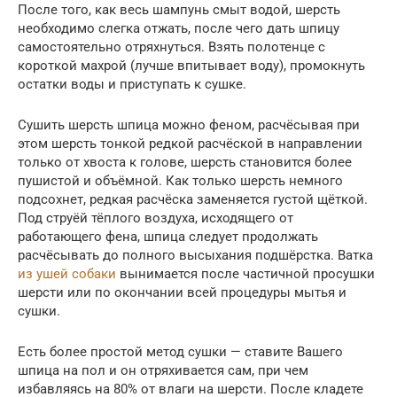
После того, как весь шампунь смыт водой, шерсть
необходимо слегка отжать, после чего дать шпицу
самостоятельно отряхнуться. Взять полотенце с
короткой махрой (лучше впитывает воду), промокнуть
остатки воды и приступать к сушке.
Сушить шерсть шпица можно феном, расчёсывая при
этом шерсть тонкой редкой расчёской в направлении
только от хвоста к голове, шерсть становится более
пушистой и объёмной. Как только шерсть немного
подсохнет, редкая расчёска заменяется густой щёткой.
Под струёй тёплого воздуха, исходящего от
работающего фена, шпица следует продолжать
расчёсывать до полного высыхания подшёрстка. Ватка
из ушей собаки
вынимается после частичной просушки
шерсти или по окончании всей процедуры мытья и
сушки.
Есть более простой метод сушки — ставите Вашего
шпица на пол и он отряхивается сам, при чем
избавляясь на 80% от влаги на шерсти. После кладете