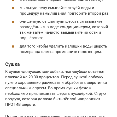
мыльную пену смывайте струёй воды и
процедуру намыливания повторите второй раз;
очищенную от шампуня шерсть смазывайте
разведённым в воде кондиционером, который
так же затем начисто вымывайте из ости и
подшёрстка;
для того чтобы удалить излишки воды шерсть
померанца слегка промокните полотенцем.
Сушка
К сушке «допускаются» собаки, чья «шубка» остаётся
влажной на 20-30 процентов. Перед сушкой собачку
нужно хорошенько расчесать и обработать шерстинки
специальным спреем. Во время сушки феном
необходимо приглаживать шерсть пуходёркой. Струю
воздуха, которая должна быть тёплой направляют
ПРОТИВ шерсти.
После того как купание завершено нужно похвалить