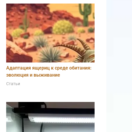
Адаптация ящериц к среде обитания:
эволюция и выживание
Статьи