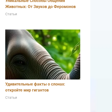
Уникальные Способы Общения
Животных: От Звуков до Феромонов
Статьи
Удивительные факты о слонах:
откройте мир гигантов
Статьи