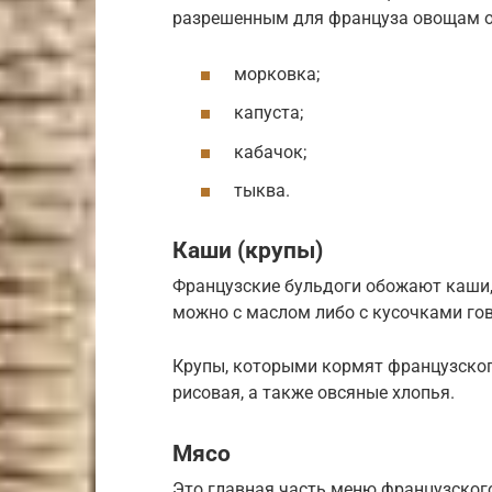
разрешенным для француза овощам о
морковка;
капуста;
кабачок;
тыква.
Каши (крупы)
Французские бульдоги обожают каши,
можно с маслом либо с кусочками го
Крупы, которыми кормят французског
рисовая, а также овсяные хлопья.
Мясо
Это главная часть меню французского