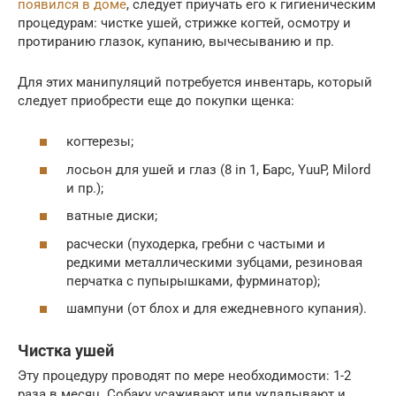
появился в доме
, следует приучать его к гигиеническим
процедурам: чистке ушей, стрижке когтей, осмотру и
протиранию глазок, купанию, вычесыванию и пр.
Для этих манипуляций потребуется инвентарь, который
следует приобрести еще до покупки щенка:
когтерезы;
лосьон для ушей и глаз (8 in 1, Барс, YuuP, Milord
и пр.);
ватные диски;
расчески (пуходерка, гребни с частыми и
редкими металлическими зубцами, резиновая
перчатка с пупырышками, фурминатор);
шампуни (от блох и для ежедневного купания).
Чистка ушей
Эту процедуру проводят по мере необходимости: 1-2
раза в месяц. Собаку усаживают или укладывают и