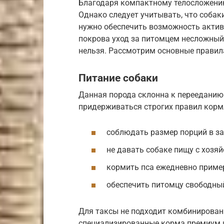
Благодаря компактному телосложению
Однако следует учитывать, что собак
нужно обеспечить возможность актив
покрова уход за питомцем несложный
нельзя. Рассмотрим основные правил
Питание собаки
Данная порода склонна к перееданию 
придерживаться строгих правил корм
соблюдать размер порций в за
не давать собаке пищу с хозяй
кормить пса ежедневно пример
обеспечить питомцу свободный
Для таксы не подходит комбинирован
специализированные корма премиум и