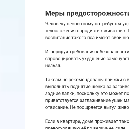
Меры предосторожност
Человеку неопытному потребуется уд
телосложения породистых животных. Е
воспитание такого пса имеют свои н
Игнорируя требования к безопасности
спровоцировать ухудшение самочувств
нельзя.
Таксам не рекомендованы прыжки с в
выполнять поднятие щенка за загриво
задние лапки, поскольку это может 
приветствуется заглаживание ушек м
отвисание. Не поощряется выгул живо
Если в квартире, доме проживает такс
превосходящую её по величине, силе.