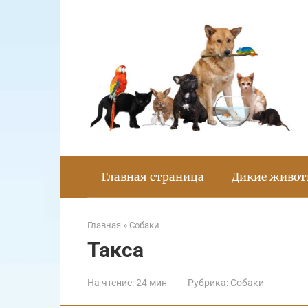
Перейти
к
контенту
Главная страница
Дикие живо
Главная
»
Собаки
Такса
На чтение:
24 мин
Рубрика:
Собаки