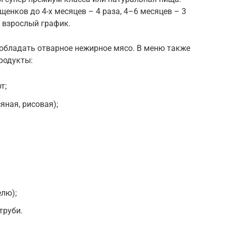
щенков до 4-х месяцев – 4 раза, 4–6 месяцев – 3
а взрослый график.
обладать отварное нежирное мясо. В меню также
родукты:
т;
яная, рисовая);
елю);
труби.