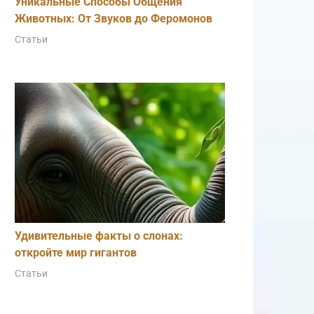
Уникальные Способы Общения
Животных: От Звуков до Феромонов
Статьи
Удивительные факты о слонах:
откройте мир гигантов
Статьи