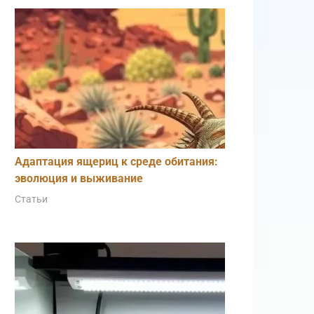
Адаптация ящериц к среде обитания:
эволюция и выживание
Статьи