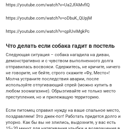
https://youtube.com/watch?v=Ua2JfAMvfIQ
https://youtube.com/watch?v=oDbuK_QUpjM
https://youtube.com/watch?v=qplUviMgkPc
Что делать если собака гадит в постель
Следующая ситуация – собака нагадила на диван,
демонстративно и с чувством выполненного долга
отправилась восвояси. Сдержитесь, не кричите, ничего
не говорите, не бейте, строго скажите «Фу, Место»!
Молча устраните последствия аварии, после
используйте отпугивающий спрей (можно купить в
любом зоомагазине). Обрызгивайте не только место
преступления, но и прилежащую территорию.
Если питомец справил нужду на ваше спальное место,
поздравляем! Это джек-пот! Работать придется долго и
упорно. Как бы вы не злились, выдохните, у вас есть
15–20 минут для натягивания улыбки и возвращения в