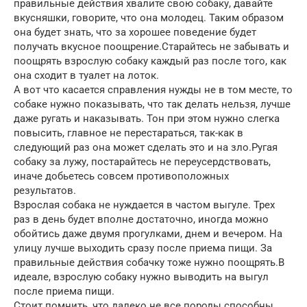
правильные действия хвалите свою собаку, давайте
вкусняшки, говорите, что она молодец. Таким образом
она будет знать, что за хорошее поведение будет
получать вкусное поощрение.Старайтесь не забывать и
поощрять взрослую собаку каждый раз после того, как
она сходит в туалет на лоток.
А вот что касается справления нужды не в том месте, то
собаке нужно показывать, что так делать нельзя, лучше
даже ругать и наказывать. Тон при этом нужно слегка
повысить, главное не перестараться, так-как в
следующий раз она может сделать это и на зло.Ругая
собаку за лужу, постарайтесь не переусердствовать,
иначе добьетесь совсем противоположных
результатов.
Взрослая собака не нуждается в частом выгуле. Трех
раз в день будет вполне достаточно, иногда можно
обойтись даже двумя прогулками, днем и вечером. На
улицу лучше выходить сразу после приема пищи. За
правильные действия собачку тоже нужно поощрять.В
идеале, взрослую собаку нужно выводить на выгул
после приема пищи.
Стоит помнить, что далеко не все породы способны