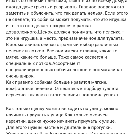
играть со своими пленками, таскать их по всему дому, а
иногда даже грызть и разрывать. Главное вовремя это
заметить и объяснить, что так делать нельзя. Если этого
не сделать, то собачка может подумать, что это игрушка
и то, что она делает находится в рамках
дозволенного.Щенок должен понимать, что пеленка –
это не игрушка, а место, предназначенное для туалета.
В зоомагазинах сейчас огромный выбор различных
пеленок и лотков. Все они имеют отличия, какие-то
мягче, какие-то больше. Тоже самое касается и
специальных лотков.Ассортимент
специализированных собачих лотков в зоомагазинах
очень широк.
Как правило собакам больше нравятся мягкие,
комфортные пеленки. Отнеситесь к подбору туалета
серьезно, так-как от этого зависит половина успеха.
Как только щенку можно выходить на улицу, можно
начинать приучать к улице.Как только окончен
карантин, щенка нужно начинать приучать к улице.
Для этого нужны частые и длительные прогулки.
Желательно от 4 до 6 прогулок в день. Их длительность