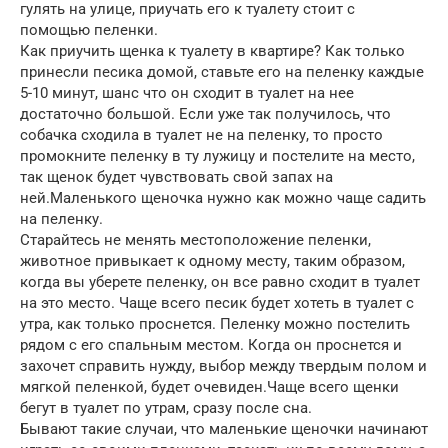
гулять на улице, приучать его к туалету стоит с
помощью пеленки.
Как приучить щенка к туалету в квартире? Как только
принесли песика домой, ставьте его на пеленку каждые
5-10 минут, шанс что он сходит в туалет на нее
достаточно большой. Если уже так получилось, что
собачка сходила в туалет не на пеленку, то просто
промокните пеленку в ту лужицу и постелите на место,
так щенок будет чувствовать свой запах на
ней.Маленького щеночка нужно как можно чаще садить
на пеленку.
Старайтесь не менять местоположение пеленки,
животное привыкает к одному месту, таким образом,
когда вы уберете пеленку, он все равно сходит в туалет
на это место. Чаще всего песик будет хотеть в туалет с
утра, как только проснется. Пеленку можно постелить
рядом с его спальным местом. Когда он проснется и
захочет справить нужду, выбор между твердым полом и
мягкой пеленкой, будет очевиден.Чаще всего щенки
бегут в туалет по утрам, сразу после сна.
Бывают такие случаи, что маленькие щеночки начинают