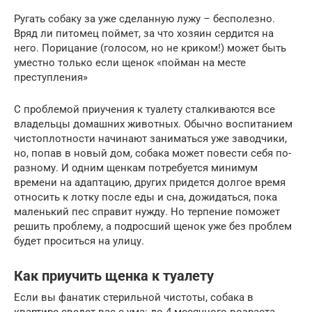
Ругать собаку за уже сделанную лужу – бесполезно.
Вряд ли питомец поймет, за что хозяин сердится на
него. Порицание (голосом, но не криком!) может быть
уместно только если щенок «пойман на месте
преступления»
С проблемой приучения к туалету сталкиваются все
владельцы домашних животных. Обычно воспитанием
чистоплотности начинают заниматься уже заводчики,
но, попав в новый дом, собака может повести себя по-
разному. И одним щенкам потребуется минимум
времени на адаптацию, других придется долгое время
относить к лотку после еды и сна, дожидаться, пока
маленький пес справит нужду. Но терпение поможет
решить проблему, а подросший щенок уже без проблем
будет проситься на улицу.
Как приучить щенка к туалету
Если вы фанатик стерильной чистоты, собака в
квартире сведет вас с ума: до 4-месячного возраста