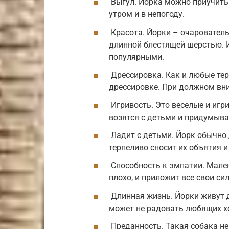
Выгул. Йорка можно приучить 
утром и в непогоду.
Красота. Йорки – очаровател
длинной блестящей шерстью. 
популярными.
Дрессировка. Как и любые тер
дрессировке. При должном вни
Игривость. Это веселые и игри
возятся с детьми и придумыва
Ладит с детьми. Йорк обычно
терпеливо сносит их объятия и
Способность к эмпатии. Мален
плохо, и приложит все свои си
Длинная жизнь. Йорки живут д
может не радовать любящих х
Преданность. Такая собака не 