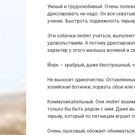
Умный и трудолюбивый. Очень полезны
дрессировать не надо. Он все схваты
ученик. Быстрота, подвижность терье
Эти собачки любят учиться, выполня
удовольствием. А потому дрессировать
характер у этого малыша волевой и с
Йорк – храбрый, даже бесстрашный, ч
Не выносит одиночества. Оставленные 
хозяйские ботинки, порвать обои или
Коммуникабельный. Они любят взаимо
только бы быть рядом с ним. Даже вы
терьер, который по пятницам играет с
Очень ласковый, обожает обниматься,