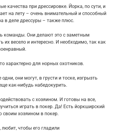
е качества при дрессировке. Йорка, по сути, и
вает на лету – очень внимательный и способный
ра в деле дрессуры – также плюс.
ть команды. Они делают это с заметным
 их весело и интересно. И необходимо, так как
военравный.
то характерно для норных охотников.
одни, они могут, в грусти и тоске, изгрызть
 еще как-нибудь набедокурить.
действовать с хозяином. И готовы на все,
учиться играть в покер. Да! Есть йоркширский
о своим хозяином в покер.
 любит, чтобы его гладили