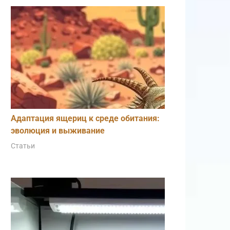
Адаптация ящериц к среде обитания:
эволюция и выживание
Статьи