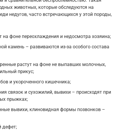
м и сравнительной беспроблемностью. Такая
родных животных, которые обследуются на
ди недугов, часто встречающихся у этой породы,
 на фоне переохлаждения и недосмотра хозяина;
ной камень – развиваются из-за особого состава
ренные растут на фоне не выпавших молочных,
вильный прикус;
убов и укороченного кишечника;
ия связок и сухожилий, вывихи – происходят при
ных прыжках;
енные вывихи, клиновидная формы позвонков –
 дефет;