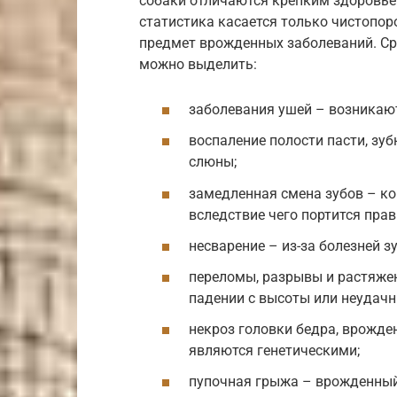
собаки отличаются крепким здоровье
статистика касается только чистопо
предмет врожденных заболеваний. Сре
можно выделить:
заболевания ушей – возникают
воспаление полости пасти, зуб
слюны;
замедленная смена зубов – ко
вследствие чего портится пра
несварение – из-за болезней з
переломы, разрывы и растяжен
падении с высоты или неудач
некроз головки бедра, врожд
являются генетическими;
пупочная грыжа – врожденный