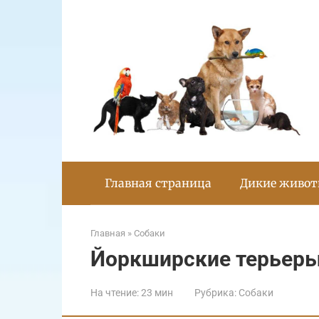
Перейти
к
контенту
Главная страница
Дикие живо
Главная
»
Собаки
Йоркширские терьер
На чтение:
23 мин
Рубрика:
Собаки