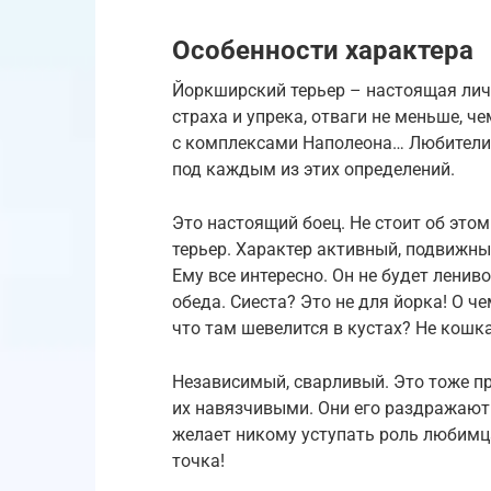
Особенности характера
Йоркширский терьер – настоящая лич
страха и упрека, отваги не меньше, ч
с комплексами Наполеона… Любители 
под каждым из этих определений.
Это настоящий боец. Не стоит об это
терьер. Характер активный, подвижн
Ему все интересно. Он не будет ленив
обеда. Сиеста? Это не для йорка! О 
что там шевелится в кустах? Не кошка
Независимый, сварливый. Это тоже пр
их навязчивыми. Они его раздражают
желает никому уступать роль любимца
точка!