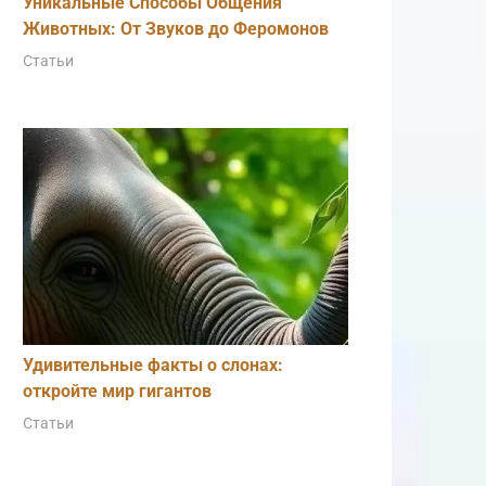
Уникальные Способы Общения
Животных: От Звуков до Феромонов
Статьи
Удивительные факты о слонах:
откройте мир гигантов
Статьи