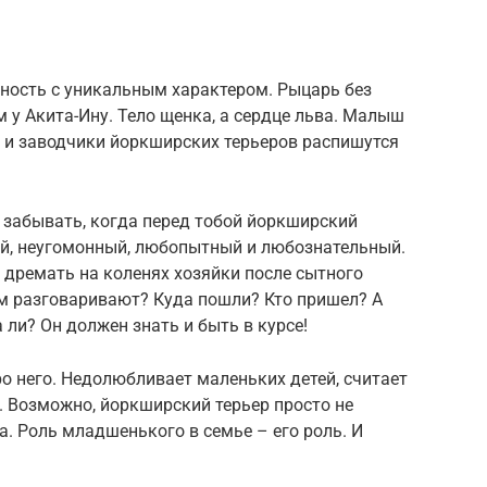
ность с уникальным характером. Рыцарь без
ем у Акита-Ину. Тело щенка, а сердце льва. Малыш
и заводчики йоркширских терьеров распишутся
м забывать, когда перед тобой йоркширский
ый, неугомонный, любопытный и любознательный.
о дремать на коленях хозяйки после сытного
чем разговаривают? Куда пошли? Кто пришел? А
 ли? Он должен знать и быть в курсе!
о него. Недолюбливает маленьких детей, считает
. Возможно, йоркширский терьер просто не
. Роль младшенького в семье – его роль. И