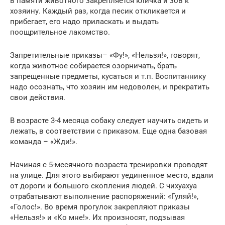
в памяти животного закрепляется кличка и зов к
хозяину. Каждый раз, когда песик откликается и
прибегает, его надо приласкать и выдать
поощрительное лакомство.
Запретительные приказы– «Фу!», «Нельзя!», говорят,
когда животное собирается озорничать, брать
запрещенные предметы, кусаться и т.п. Воспитаннику
надо осознать, что хозяин им недоволен, и прекратить
свои действия.
В возрасте 3-4 месяца собаку следует научить сидеть и
лежать, в соответствии с приказом. Еще одна базовая
команда – «Жди!».
Начиная с 5-месячного возраста тренировки проводят
на улице. Для этого выбирают уединенное место, вдали
от дороги и большого скопления людей. С чихуахуа
отрабатывают выполнение распоряжений: «Гуляй!»,
«Голос!». Во время прогулок закрепляют приказы
«Нельзя!» и «Ко мне!». Их произносят, подзывая