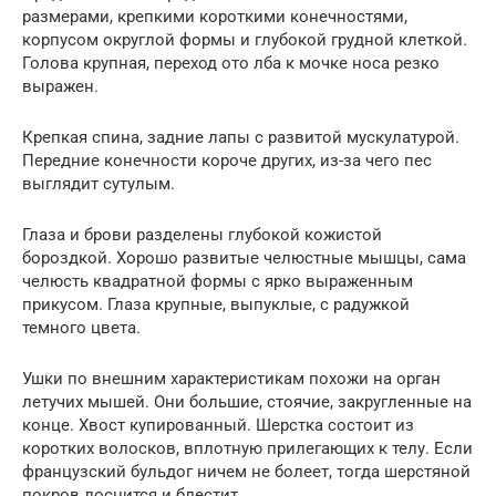
размерами, крепкими короткими конечностями,
корпусом округлой формы и глубокой грудной клеткой.
Голова крупная, переход ото лба к мочке носа резко
выражен.
Крепкая спина, задние лапы с развитой мускулатурой.
Передние конечности короче других, из-за чего пес
выглядит сутулым.
Глаза и брови разделены глубокой кожистой
бороздкой. Хорошо развитые челюстные мышцы, сама
челюсть квадратной формы с ярко выраженным
прикусом. Глаза крупные, выпуклые, с радужкой
темного цвета.
Ушки по внешним характеристикам похожи на орган
летучих мышей. Они большие, стоячие, закругленные на
конце. Хвост купированный. Шерстка состоит из
коротких волосков, вплотную прилегающих к телу. Если
французский бульдог ничем не болеет, тогда шерстяной
покров лоснится и блестит.