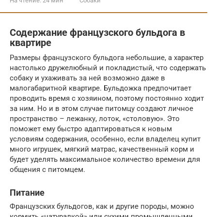
На чтение:
24 мин
Собаки
Содержание французского бульдога в
квартире
Размеры французского бульдога небольшие, а характер
настолько дружелюбный и покладистый, что содержать
собаку и ухаживать за ней возможно даже в
малогабаритной квартире. Бульдожка предпочитает
проводить время с хозяином, поэтому постоянно ходит
за ним. Но и в этом случае питомцу создают личное
пространство – лежанку, лоток, «столовую». Это
поможет ему быстро адаптироваться к новым
условиям содержания, особенно, если владелец купит
много игрушек, мягкий матрас, качественный корм и
будет уделять максимальное количество времени для
общения с питомцем.
Питание
Французских бульдогов, как и другие породы, можно
кормить «натуралкой» или сухими промышленными