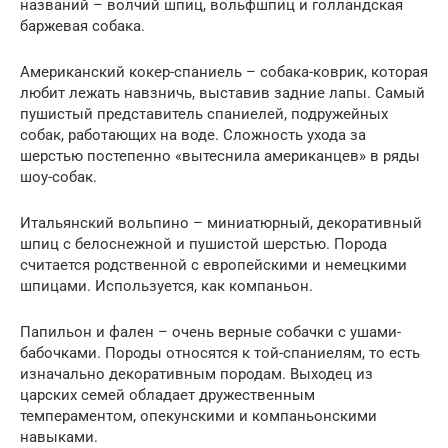
названий – волчий шпиц, вольфшпиц и голландская
баржевая собака.
Американский кокер-спаниель – собака-коврик, которая
любит лежать навзничь, выставив задние лапы. Самый
пушистый представитель спаниелей, подружейных
собак, работающих на воде. Сложность ухода за
шерстью постепенно «вытеснила американцев» в ряды
шоу-собак.
Итальянский вольпино – миниатюрный, декоративный
шпиц с белоснежной и пушистой шерстью. Порода
считается родственной с европейскими и немецкими
шпицами. Используется, как компаньон.
Папильон и фален – очень верные собачки с ушами-
бабочками. Породы относятся к той-спаниелям, то есть
изначально декоративным породам. Выходец из
царских семей обладает дружественным
темпераментом, опекунскими и компаньонскими
навыками.