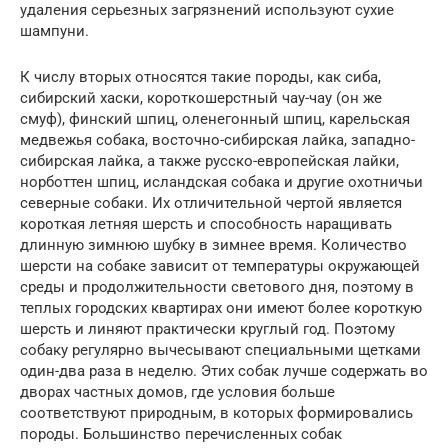
удаления серьезных загрязнений используют сухие
шампуни.
К числу вторых относятся такие породы, как сиба,
сибирский хаски, короткошерстный чау-чау (он же
смуф), финский шпиц, оленегонный шпиц, карельская
медвежья собака, восточно-сибирская лайка, западно-
сибирская лайка, а также русско-европейская лайки,
норботтен шпиц, исландская собака и другие охотничьи
северные собаки. Их отличительной чертой является
короткая летняя шерсть и способность наращивать
длинную зимнюю шубку в зимнее время. Количество
шерсти на собаке зависит от температуры окружающей
среды и продолжительности светового дня, поэтому в
теплых городских квартирах они имеют более короткую
шерсть и линяют практически круглый год. Поэтому
собаку регулярно вычесывают специальными щетками
один-два раза в неделю. Этих собак лучше содержать во
дворах частных домов, где условия больше
соответствуют природным, в которых формировались
породы. Большинство перечисленных собак