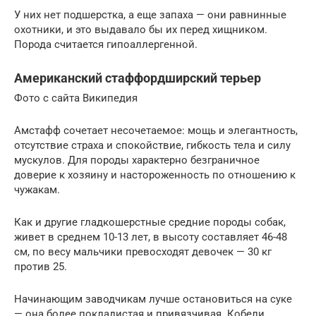
У них нет подшерстка, а еще запаха — они равнинные
охотники, и это выдавало бы их перед хищником.
Порода считается гипоаллергенной.
Американский стаффордширский терьер
Фото с сайта Википедия
Амстафф сочетает несочетаемое: мощь и элегантность,
отсутствие страха и спокойствие, гибкость тела и силу
мускулов. Для породы характерно безграничное
доверие к хозяину и настороженность по отношению к
чужакам.
Как и другие гладкошерстные средние породы собак,
живет в среднем 10-13 лет, в высоту составляет 46-48
см, по весу мальчики превосходят девочек — 30 кг
против 25.
Начинающим заводчикам лучше остановиться на суке
— она более покладистая и привязчивая. Кобели