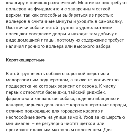
квартиру в поисках развлечений. Многие из них требуют
вольеров на фундаменте и с заваренным сеткой
верхом, так как способны выбираться из простых
вольеров в считанные минуты и уходить в самоволку.
Охотничьи собаки пятой группы с удовольствием
посещают соседские дворы и находят там добычу в
виде домашней птицы, поэтому их содержание требует
наличия прочного вольера или высокого забора.
Короткошерстные
В этой группе есть собаки с короткой шерстью и
малоразвитым подшерстком, а также те, количество
подшерстка на которых зависит от сезона. К числу
первых относятся басенджи, тайский риджбек,
фараонова и ханаанская собака, поденко ибиценко и
канарио, чирнеко дель этна – короткошерстные породы,
отлично подходящие для городских квартир и
неспособные жить на улице зимой. Уход за их шерстью
минимален – её регулярно чистят щеткой или
протирают влажным махровым полотенцем. Для