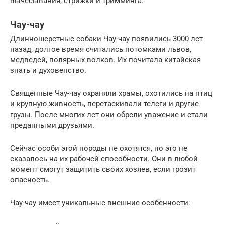
вычесывания, стрижки и тримминга.
Чау-чау
Длинношерстные собаки Чау-чау появились 3000 лет
назад, долгое время считались потомками львов,
медведей, полярных волков. Их почитала китайская
знать и духовенство.
Священные Чау-чау охраняли храмы, охотились на птиц
и крупную живность, перетаскивали телеги и другие
грузы. После многих лет они обрели уважение и стали
преданными друзьями.
Сейчас особи этой породы не охотятся, но это не
сказалось на их рабочей способности. Они в любой
момент смогут защитить своих хозяев, если грозит
опасность.
Чау-чау имеет уникальные внешние особенности: