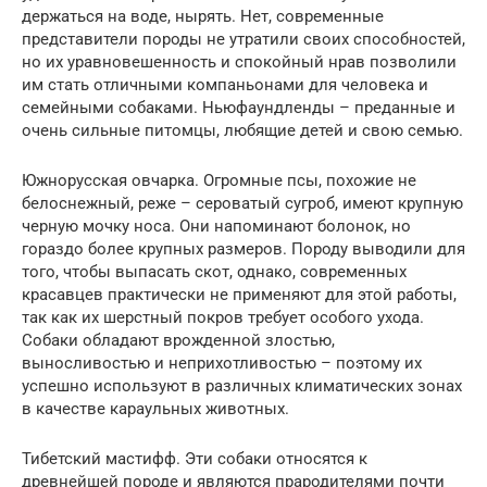
держаться на воде, нырять. Нет, современные
представители породы не утратили своих способностей,
но их уравновешенность и спокойный нрав позволили
им стать отличными компаньонами для человека и
семейными собаками. Ньюфаундленды – преданные и
очень сильные питомцы, любящие детей и свою семью.
Южнорусская овчарка. Огромные псы, похожие не
белоснежный, реже – сероватый сугроб, имеют крупную
черную мочку носа. Они напоминают болонок, но
гораздо более крупных размеров. Породу выводили для
того, чтобы выпасать скот, однако, современных
красавцев практически не применяют для этой работы,
так как их шерстный покров требует особого ухода.
Собаки обладают врожденной злостью,
выносливостью и неприхотливостью – поэтому их
успешно используют в различных климатических зонах
в качестве караульных животных.
Тибетский мастифф. Эти собаки относятся к
древнейшей породе и являются прародителями почти