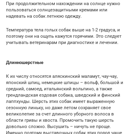
При продолжительном нахождении на солнце нужно
пользоваться солнцезащитными кремами или
надевать на собак летнюю одежду.
Температура тела голых собак выше на 1-2 градуса, и
поэтому они на ощупь кажутся горячими. Это следует
учитывать ветеринарам при диагностике и лечении.
Длинношерстные
К их числу относятся аляскинский маламут, чау-чау,
японский шпиц, немецкие шпицы – вольф, большой и
средний, самоед, итальянский вольпино, а также
грендландская ездовая собака, шведский и финский
лаппхунды. Шерсть этих собак имеет выраженную
сезонную линьку, но даже летом сохраняет свое
великолепие за счет длинного уборного волоса в
области гривы и хвоста. Промочить такую шерсть
довольно сложно. Высушить – ничуть не проще.
Именно поэтому выставочных собак этих пород чаще