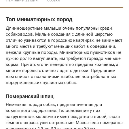
На чтение:
22 мин
Собаки
Топ миниатюрных пород
Длинношерстные малыши очень популярны среди
собаководов. Милые создания с длинной шерстью
отлично уживаются в городских квартирах, не занимают
много места и требуют меньших забот в содержании,
нежели крупные породы. Миниатюрных пушистиков не
нужно долго выгуливать, им требуется гораздо меньше
корма. При этом они невероятно преданы хозяевам, а
многие породы отлично ладят с детьми. Предлагаем
вам список с названиями наиболее востребованных
пород маленьких пушистых собак.
Померанский шпиц
Немецкая порода собак, предназначенная для
комнатного содержания. Телосложение у них
закругленное, мордочка имеет сходство с лисой, глаза
темного окраса, уши островатые. Масса тела померанца
варьируется от 1,3 до 3,2 кг, рост – до 30 см.