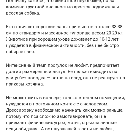
Поначалу кажется, что животное неуклюжее, но за
комично-грустной внешностью кроется подвижная и
веселая собака.
Его отличают короткие лапы при высоте в холке 33-38
см по стандарту и массивное туловище весом 20-29 кг.
Животное при хорошем уходе доживает до 10-12 лет,
нуждается в физической активности, без нее быстро
набирает вес.
Интенсивный темп прогулок не любит, предпочитает
долгий размеренный выгул. Ее нельзя выводить на
улицу без поводка — встав на след, она не реагирует на
приказы хозяина.
Не может жить в вольере, только в теплом помещении,
нуждается в постоянном контакте с человеком.
Дрессировку необходимо начинать как можно раньше,
потому что пса сложно замотивировать, он не
приемлет физических угроз, мстит, сгрызая личные
вещи обидчика. А вот шуршащей газеты не любит,