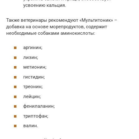
усвоению кальция.
Также ветеринары рекомендуют «Мультитоник» –
добавка на основе морепродуктов, содержит
необходимые собаками аминокислоты:
аргинин;
лизин;
метионин;
гистидин;
треонин;
лейцин;
фенилаланин;
триптофан;
валин.