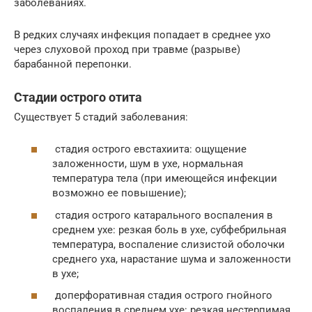
заболеваниях.
В редких случаях инфекция попадает в среднее ухо
через слуховой проход при травме (разрыве)
барабанной перепонки.
Стадии острого отита
Существует 5 стадий заболевания:
стадия острого евстахиита: ощущение
заложенности, шум в ухе, нормальная
температура тела (при имеющейся инфекции
возможно ее повышение);
стадия острого катарального воспаления в
среднем ухе: резкая боль в ухе, субфебрильная
температура, воспаление слизистой оболочки
среднего уха, нарастание шума и заложенности
в ухе;
доперфоративная стадия острого гнойного
воспаления в среднем ухе: резкая нестерпимая