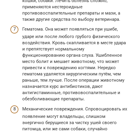
кошки, собаки. Лечить болезнь сложно,
применяются нестероидные
противовоспалительные препараты и мази, а
также другие средства по выбору ветеринара.
Гематома. Она может появляться при ушибе,
ударе или после любого грубого физического
воздействия. Кровь скапливается в месте удара
и препятствует нормальному
функционированию органа слуха. Ушибленное
место болит и мешает животному, что может
привести к повреждению когтями. Нередко
гематома удаляется хирургическим путём, чем
раньше, тем лучше. После операции животному
назначается курс антибиотиков, дают
антигистаминные, противовоспалительные и
обезболивающие препараты.
Механические повреждения. Спровоцировать их
появление могут владельцы, слишком
энергично берущиеся за чистку ушей своего
питомца, или же сами собаки, случайно