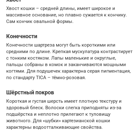
Хвост кошки – средней длины, имеет широкое и
массивное основание, но плавно сужается к кончику.
Сам кончик овальной формы.
Конечности
Конечности шартреза могут быть короткими или
средними по длине. Крепкая мускулатура контрастирует
с тонким костяком. Лапы маленькие и округлые,
пальцы собраны в комок и заканчиваются мощными
когтями. Для подушечек характерна серая пигментация,
по стандарту TICA – тёмно-розовая.
Шёрстный покров
Короткая и густая шерсть имеет плотную текстуру и
здоровый блеск. Волоски слегка приподняты из-за
подшёрстка и неплотно прилегают к туловищу
животного. Для «шубки» картезианской кошки
характерны водоотталкивающие свойства.