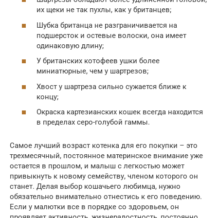
их щеки не так пухлы, как у британцев;
Шубка британца не разграничивается на
подшерсток и остевые волоски, она имеет
одинаковую длину;
У британских котофеев ушки более
миниатюрные, чем у шартрезов;
Хвост у шартреза сильно сужается ближе к
концу;
Окраска картезианских кошек всегда находится
в пределах серо-голубой гаммы.
Самое лучший возраст котенка для его покупки – это
трехмесячный, постоянное материнское внимание уже
остается в прошлом, и малыш с легкостью может
привыкнуть к новому семейству, членом которого он
станет. Делая выбор кошачьего любимца, нужно
обязательно внимательно отнестись к его поведению.
Если у малютки все в порядке со здоровьем, он
проявляет активность, жизнерадостность, постоянно