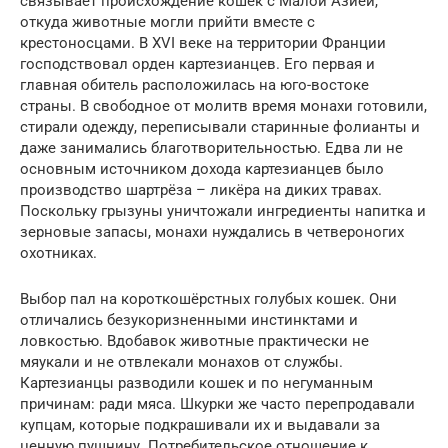
связывает происхождение кошек с Малой Азией,
откуда животные могли прийти вместе с
крестоносцами. В XVI веке на территории Франции
господствовал орден картезианцев. Его первая и
главная обитель расположилась на юго-востоке
страны. В свободное от молитв время монахи готовили,
стирали одежду, переписывали старинные фолианты и
даже занимались благотворительностью. Едва ли не
основным источником дохода картезианцев было
производство шартрёза – ликёра на диких травах.
Поскольку грызуны уничтожали ингредиенты напитка и
зерновые запасы, монахи нуждались в четвероногих
охотниках.
Выбор пал на короткошёрстных голубых кошек. Они
отличались безукоризненными инстинктами и
ловкостью. Вдобавок животные практически не
мяукали и не отвлекали монахов от службы.
Картезианцы разводили кошек и по негуманным
причинам: ради мяса. Шкурки же часто перепродавали
купцам, которые подкрашивали их и выдавали за
ценную пушнину. Потребительское отношение к