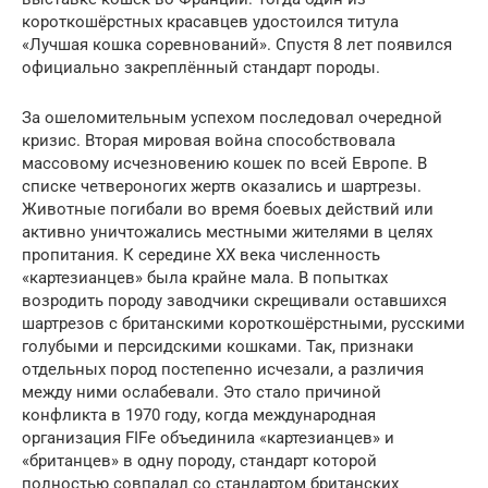
короткошёрстных красавцев удостоился титула
«Лучшая кошка соревнований». Спустя 8 лет появился
официально закреплённый стандарт породы.
За ошеломительным успехом последовал очередной
кризис. Вторая мировая война способствовала
массовому исчезновению кошек по всей Европе. В
списке четвероногих жертв оказались и шартрезы.
Животные погибали во время боевых действий или
активно уничтожались местными жителями в целях
пропитания. К середине XX века численность
«картезианцев» была крайне мала. В попытках
возродить породу заводчики скрещивали оставшихся
шартрезов с британскими короткошёрстными, русскими
голубыми и персидскими кошками. Так, признаки
отдельных пород постепенно исчезали, а различия
между ними ослабевали. Это стало причиной
конфликта в 1970 году, когда международная
организация FIFe объединила «картезианцев» и
«британцев» в одну породу, стандарт которой
полностью совпадал со стандартом британских