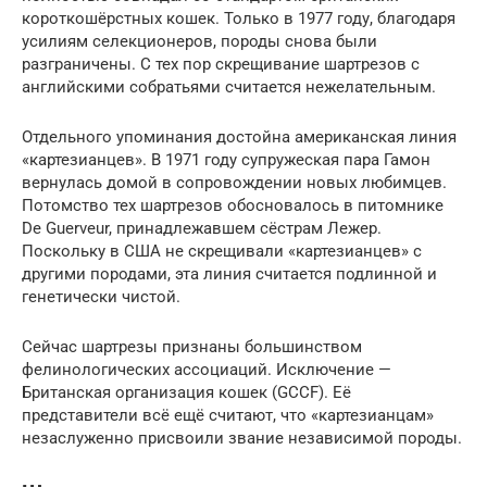
короткошёрстных кошек. Только в 1977 году, благодаря
усилиям селекционеров, породы снова были
разграничены. С тех пор скрещивание шартрезов с
английскими собратьями считается нежелательным.
Отдельного упоминания достойна американская линия
«картезианцев». В 1971 году супружеская пара Гамон
вернулась домой в сопровождении новых любимцев.
Потомство тех шартрезов обосновалось в питомнике
De Guerveur, принадлежавшем сёстрам Лежер.
Поскольку в США не скрещивали «картезианцев» с
другими породами, эта линия считается подлинной и
генетически чистой.
Сейчас шартрезы признаны большинством
фелинологических ассоциаций. Исключение —
Британская организация кошек (GCCF). Её
представители всё ещё считают, что «картезианцам»
незаслуженно присвоили звание независимой породы.