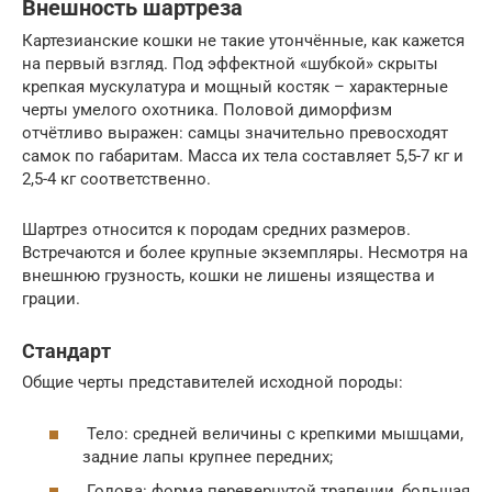
Внешность шартреза
Картезианские кошки не такие утончённые, как кажется
на первый взгляд. Под эффектной «шубкой» скрыты
крепкая мускулатура и мощный костяк – характерные
черты умелого охотника. Половой диморфизм
отчётливо выражен: самцы значительно превосходят
самок по габаритам. Масса их тела составляет 5,5-7 кг и
2,5-4 кг соответственно.
Шартрез относится к породам средних размеров.
Встречаются и более крупные экземпляры. Несмотря на
внешнюю грузность, кошки не лишены изящества и
грации.
Стандарт
Общие черты представителей исходной породы:
Тело: средней величины с крепкими мышцами,
задние лапы крупнее передних;
Голова: форма перевернутой трапеции, большая