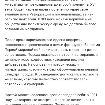
животным не прекращалось до второй половины XVII
века. Орден картезианцев постепенно терял своё
влияние из-за Реформации и последовавших за ней
религиозных войн. В XIX веке монахи вернулись на
общественно-политическую арену, но достичь былого
величия им не удалось.
После краха картезианского ордена шартрезы
постепенно перекочевали в семьи французов. Во время
Первой мировой войны численность животных резко
сократилась. Порода оказалась на грани вымирания, и
ценители короткошёрстных красавцев решили
действовать. На основании исторических и
литературных источников был сформулирован первый
стандарт породы. К разведению допускались только те
животные, которые полностью соответствовали
заявленным критериям.
Настойчивость селекционеров оправдала себя: в 1931
году чистокровные шартрезы впервые появились на
выставке кошек во Франции. Тогда один из