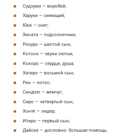
Судзумэ — воробей;
Харуки — сияющий;
Юки — снег;
Хината — подсолнечник;
Рокуро — шестой сын;
Котонэ — звуки лютни;
Кокоро — сердце, душа;
Хатиро — восьмой сын;
Рен — лотос;
Синдзю — жемчуг;
Сиро — четвертый сын;
Хонтё — лидер;
Итиро — первый сын;
Дайске — дословно: большая помощь;