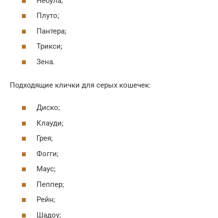
Небула;
Плуто;
Пантера;
Трикси;
Зена.
Подходящие клички для серых кошечек:
Диско;
Клауди;
Грея;
Фогги;
Маус;
Пеппер;
Рейн;
Шадоу;