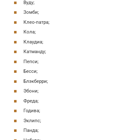
Вуду;
Зомби;
Клео-патра;
Кола;
Клаудиа;
Катманду;
Пепси;
Бесси;
Блэкберри;
Эбони;
Фреда;
Годива;
Эклипс;
Панда;