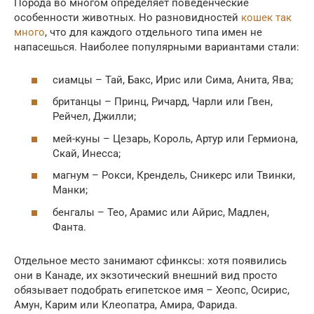
Порода во многом определяет поведенческие
особенности животных. Но разновидностей
кошек так
много
, что для каждого отдельного типа имен не
напасешься. Наиболее популярными вариантами стали:
сиамцы – Тай, Бакс, Ирис или Сима, Анита, Ява;
британцы – Принц, Ричард, Чарли или Гвен,
Рейчел, Джилли;
мей-куны – Цезарь, Король, Артур или Гермиона,
Скай, Инесса;
магнум – Рокси, Крендель, Сникерс или Твинки,
Манки;
бенгалы – Тео, Арамис или Айрис, Мадлен,
Фанта.
Отдельное место занимают сфинксы: хотя появились
они в Канаде, их экзотический внешний вид просто
обязывает подобрать египетское имя – Хеопс, Осирис,
Амун, Карим или Клеопатра, Амира, Фарида.