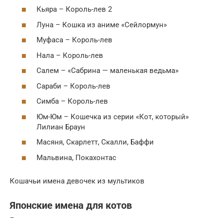
Кьяра – Король-лев 2
Луна – Кошка из аниме «Сейлормун»
Муфаса – Король-лев
Нала – Король-лев
Салем – «Сабрина — маленькая ведьма»
Сараби – Король-лев
Симба – Король-лев
Юм-Юм – Кошечка из серии «Кот, который»
Лилиан Браун
Масяня, Скарлетт, Скалли, Баффи
Мальвина, Покахонтас
Кошачьи имена девочек из мультиков
Японские имена для котов