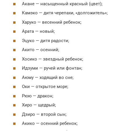
Акане — насыщенный красный (цвет);
Камэко — дитя черепахи, «долгожитель»;
Харуко — весенний ребенок;
Арата — новый;
Эцуко — дитя радости;
Акито — осенний;
Хосико — звездный ребенок;
Идзуми — ручей или фонтан;
Аюму — ходящий во сне;
Оки — открытое море;
Рюю — дракон;
Хиро — щедрый;
Дзиро — второй сын;
Акико — осенний ребенок;