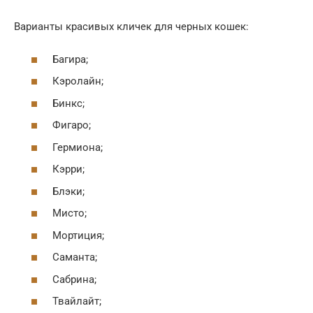
Варианты красивых кличек для черных кошек:
Багира;
Кэролайн;
Бинкс;
Фигаро;
Гермиона;
Кэрри;
Блэки;
Мисто;
Мортиция;
Саманта;
Сабрина;
Твайлайт;