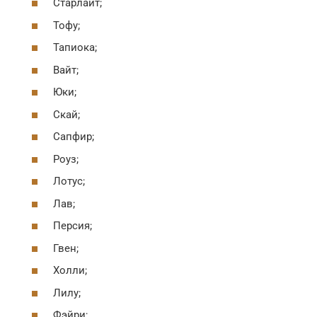
Старлайт;
Тофу;
Тапиока;
Вайт;
Юки;
Скай;
Сапфир;
Роуз;
Лотус;
Лав;
Персия;
Гвен;
Холли;
Лилу;
Фэйри;