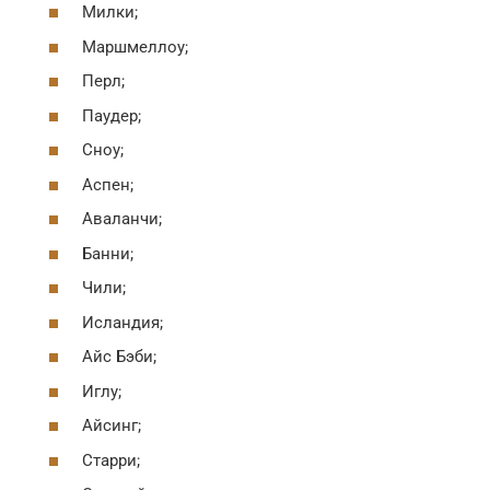
Милки;
Маршмеллоу;
Перл;
Паудер;
Сноу;
Аспен;
Аваланчи;
Банни;
Чили;
Исландия;
Айс Бэби;
Иглу;
Айсинг;
Старри;