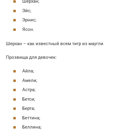
Шерхан;
Эйс;
Эрнис;
Ясон.
Шерхан – как известный всем тигр из маугли
Прозвища для девочек:
Айла;
Амели;
Астра;
Бетси;
Берта;
Беттина;
Беллина;