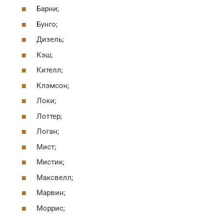
Барни;
Бунго;
Дизель;
Кэш;
Кителл;
Клэмсон;
Локи;
Лоттер;
Логан;
Мист;
Мистик;
Максвелл;
Марвин;
Моррис;