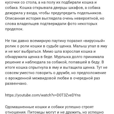
кусочки со стола, а на полу их подбирали кошка и
собака. Кошка открывала дверцы шкафов, а собака
дежурила у входа, чтобы предупредить подельников.
Описанная история выглядела очень невероятной, но
слова владельцев подтверждали фото некоторых
проделок.
Не так давно всемирную паутину поразил «вирусный»
ролик о роли кошки в судьбе щенка. Малыш упал в яму
и не мог выбраться. Мимо шла взрослая кошка и
обнаружила щенка в беде. Мурлыка долго принимала
решение и наблюдала за собакой, попавшей в беду. В
итоге кошка спрыгнула в яму и вытащила щенка. Тут не
совсем уместно говорить о дружбе, но предположение
о врожденной межвидовой любви в очередной раз
развенчано.
https://youtube.com/watch?v=D0T3ZveDYns
Одомашненные кошки и собаки успешно строят
отношения. Питомцы могут и не дружить, но успешно