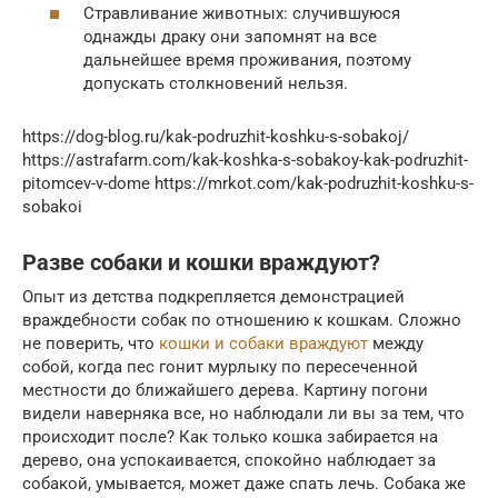
Стравливание животных: случившуюся
однажды драку они запомнят на все
дальнейшее время проживания, поэтому
допускать столкновений нельзя.
https://dog-blog.ru/kak-podruzhit-koshku-s-sobakoj/
https://astrafarm.com/kak-koshka-s-sobakoy-kak-podruzhit-
pitomcev-v-dome https://mrkot.com/kak-podruzhit-koshku-s-
sobakoi
Разве собаки и кошки враждуют?
Опыт из детства подкрепляется демонстрацией
враждебности собак по отношению к кошкам. Сложно
не поверить, что
кошки и собаки враждуют
между
собой, когда пес гонит мурлыку по пересеченной
местности до ближайшего дерева. Картину погони
видели наверняка все, но наблюдали ли вы за тем, что
происходит после? Как только кошка забирается на
дерево, она успокаивается, спокойно наблюдает за
собакой, умывается, может даже спать лечь. Собака же