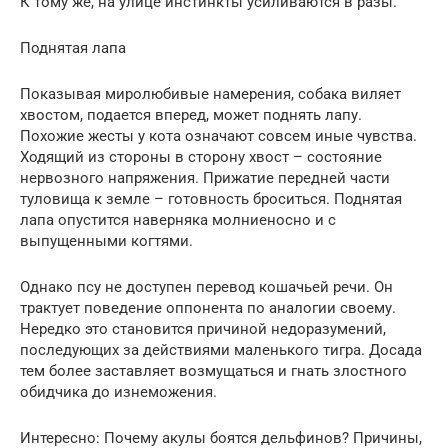
К тому же, на улице инстинкты усиливаются в разы.
Поднятая лапа
Показывая миролюбивые намерения, собака виляет
хвостом, подается вперед, может поднять лапу.
Похожие жесты у кота означают совсем иные чувства.
Ходящий из стороны в сторону хвост – состояние
нервозного напряжения. Прижатие передней части
туловища к земле – готовность броситься. Поднятая
лапа опустится наверняка молниеносно и с
выпущенными когтями.
Однако псу не доступен перевод кошачьей речи. Он
трактует поведение оппонента по аналогии своему.
Нередко это становится причиной недоразумений,
последующих за действиями маленького тигра. Досада
тем более заставляет возмущаться и гнать злостного
обидчика до изнеможения.
Интересно: Почему акулы боятся дельфинов? Причины,