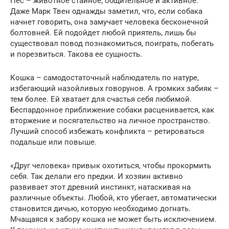
Пес – животное стайное, общительное и активное.
Даже Марк Твен однажды заметил, что, если собака
начнет говорить, она замучает человека бесконечной
болтовней. Ей подойдет любой приятель, лишь бы
существовал повод познакомиться, поиграть, побегать
и порезвиться. Такова ее сущность.
Кошка – самодостаточный наблюдатель по натуре,
избегающий назойливых говорунов. А громких забияк –
тем более. Ей хватает для счастья себя любимой.
Беспардонное приближение собаки расценивается, как
вторжение и посягательство на личное пространство.
Лучший способ избежать конфликта – ретироваться
подальше или повыше.
«Друг человека» привык охотиться, чтобы прокормить
себя. Так делали его предки. И хозяин активно
развивает этот древний инстинкт, натаскивая на
различные объекты. Любой, кто убегает, автоматически
становится дичью, которую необходимо догнать.
Мчащаяся к забору кошка не может быть исключением.