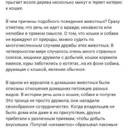
прыгает возле дерева несколько минут и теряет интерес
к кошке.
В чем причины подобного поведения животных? Сразу
отметим, что речь не идет о вражде, ненависти или
нелюбви в прямом смысле. О том, что кошки и собаки
не враждуют от природы, можно судить по
многочисленным случаям дружбы этих животных. В
четвероногом мире случалось очень много странных
союзов, хищники дружили с добычей, кошки кормили
ежиков, куры заботились о котятах…на их фоне собака,
дружащая с кошкой, явление обычное.
В одном из журналов о домашних животных были
описаны отношения домашних питомцев разных
видов. В истории речь шла о кошке, собаке и попугае.
Это троица не просто дружила, они наладили
своеобразное сотрудничество. Когда владельцев не
было дома или даже в их присутствии, друзья
прибегали к различным приемам, чтобы добыть
вкусняшки. Попугай «незаметно» сбрасывал лакомые