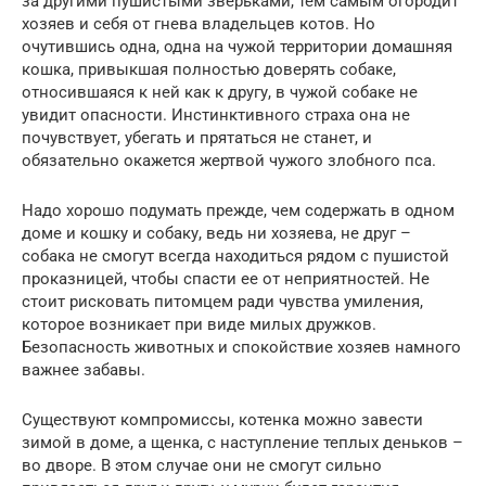
за другими пушистыми зверьками, тем самым огородит
хозяев и себя от гнева владельцев котов. Но
очутившись одна, одна на чужой территории домашняя
кошка, привыкшая полностью доверять собаке,
относившаяся к ней как к другу, в чужой собаке не
увидит опасности. Инстинктивного страха она не
почувствует, убегать и прятаться не станет, и
обязательно окажется жертвой чужого злобного пса.
Надо хорошо подумать прежде, чем содержать в одном
доме и кошку и собаку, ведь ни хозяева, не друг –
собака не смогут всегда находиться рядом с пушистой
проказницей, чтобы спасти ее от неприятностей. Не
стоит рисковать питомцем ради чувства умиления,
которое возникает при виде милых дружков.
Безопасность животных и спокойствие хозяев намного
важнее забавы.
Существуют компромиссы, котенка можно завести
зимой в доме, а щенка, с наступление теплых деньков –
во дворе. В этом случае они не смогут сильно