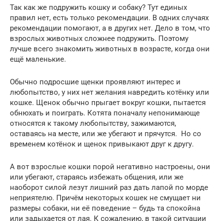
Так как же подружить кошку и собаку? Тут единых
правил нет, есть только рекомендации. В одних случаях
рекомендации помогают, а в других нет. Дело в том, что
взрослых животных сложнее подружить. Поэтому
лучше всего знакомить животных в возрасте, когда они
ещё маленькие.
Обычно подросшие щенки проявляют интерес и
любопытство, у них нет желания навредить котёнку или
кошке. Щенок обычно прыгает вокруг кошки, пытается
обнюхать и поиграть. Котята поначалу непонимающе
относятся к такому любопытству, зажимаются,
оставаясь на месте, или же убегают и прячутся. Но со
временем котёнок и щенок привыкают друг к другу.
А вот взрослые кошки порой негативно настроены, они
или убегают, стараясь избежать общения, или же
наоборот силой лезут лишний раз дать лапой по морде
неприятелю. Причём некоторых кошек не смущает ни
размеры собаки, ни её поведение – будь та спокойна
или задыхается от лая. К сожалению, в такой ситуации