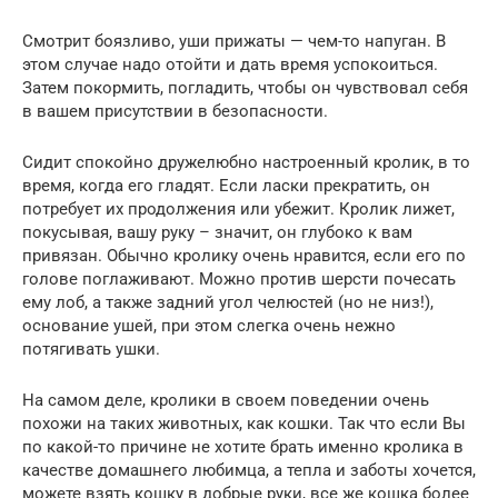
Смотрит боязливо, уши прижаты — чем-то напуган. В
этом случае надо отойти и дать время успокоиться.
Затем покормить, погладить, чтобы он чувствовал себя
в вашем присутствии в безопасности.
Сидит спокойно дружелюбно настроенный кролик, в то
время, когда его гладят. Если ласки прекратить, он
потребует их продолжения или убежит. Кролик лижет,
покусывая, вашу руку – значит, он глубоко к вам
привязан. Обычно кролику очень нравится, если его по
голове поглаживают. Можно против шерсти почесать
ему лоб, а также задний угол челюстей (но не низ!),
основание ушей, при этом слегка очень нежно
потягивать ушки.
На самом деле, кролики в своем поведении очень
похожи на таких животных, как кошки. Так что если Вы
по какой-то причине не хотите брать именно кролика в
качестве домашнего любимца, а тепла и заботы хочется,
можете взять кошку в добрые руки, все же кошка более