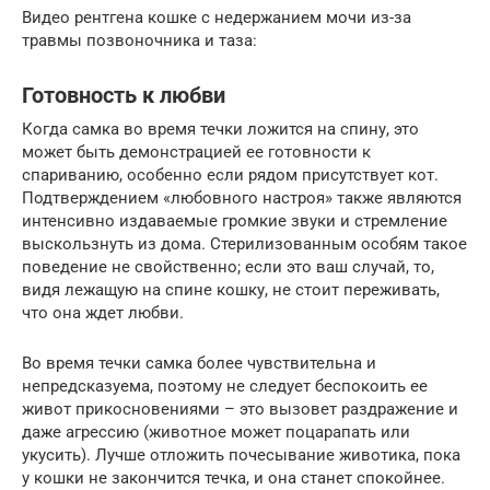
Видео рентгена кошке с недержанием мочи из-за
травмы позвоночника и таза:
Готовность к любви
Когда самка во время течки ложится на спину, это
может быть демонстрацией ее готовности к
спариванию, особенно если рядом присутствует кот.
Подтверждением «любовного настроя» также являются
интенсивно издаваемые громкие звуки и стремление
выскользнуть из дома. Стерилизованным особям такое
поведение не свойственно; если это ваш случай, то,
видя лежащую на спине кошку, не стоит переживать,
что она ждет любви.
Во время течки самка более чувствительна и
непредсказуема, поэтому не следует беспокоить ее
живот прикосновениями – это вызовет раздражение и
даже агрессию (животное может поцарапать или
укусить). Лучше отложить почесывание животика, пока
у кошки не закончится течка, и она станет спокойнее.