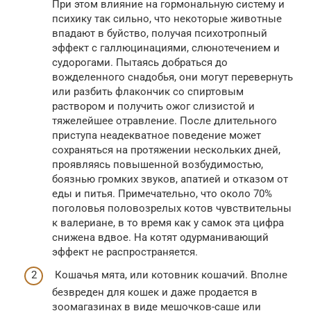
При этом влияние на гормональную систему и
психику так сильно, что некоторые животные
впадают в буйство, получая психотропный
эффект с галлюцинациями, слюнотечением и
судорогами. Пытаясь добраться до
вожделенного снадобья, они могут перевернуть
или разбить флакончик со спиртовым
раствором и получить ожог слизистой и
тяжелейшее отравление. После длительного
приступа неадекватное поведение может
сохраняться на протяжении нескольких дней,
проявляясь повышенной возбудимостью,
боязнью громких звуков, апатией и отказом от
еды и питья. Примечательно, что около 70%
поголовья половозрелых котов чувствительны
к валериане, в то время как у самок эта цифра
снижена вдвое. На котят одурманивающий
эффект не распространяется.
Кошачья мята, или котовник кошачий. Вполне
безвреден для кошек и даже продается в
зоомагазинах в виде мешочков-саше или