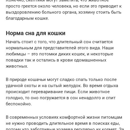
Конечно, скептики могут заметить, что животное
просто греется около человека, но если это приводит к
выздоровлению больного органа, хозяину стоить быть
благодарным кошке.
Норма сна для кошки
Начать стоит с того, что длительный сон считается
нормальным для представителей этого вида. Наши
любимцы – это потомки диких кошек, и некоторые
повадки так и остались в крови одомашненных
животных.
В природе кошачьи могут сладко спать только после
удачной охоты и на сытый желудок. Во время отдыха
происходит переваривание пищи. Если животное
голодно, то оно погружается в сон ненадолго и спит
беспокойно.
В современных условиях комфортной жизни питомцам
не нужно проводить длительное время в поисках еды,
потому что заботливые хозяева регулярно их кормят. За