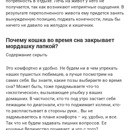
потребность в отдыхе. Лечь на живот у него не
получается, так как возникают неприятные ощущения. В
результате переполненного живота ему придется занять
вынужденную позицию, поджать конечности, лишь бы
ничего не давило на желудок и кишечник.
Почему кошка во время сна закрывает
мордашку лапкой?
Содержание скрыть
Это комфортно и удобно. Не будем ни в чем упрекать
наших пушистых любимцев, а лучше посмотрим на
самих себя. Вы знаете, какие позы выбираете во время
сна? Может быть, тоже придумываете что-то
«экзотическое», вызывающее улыбку у ваших
домашних. В частности, кто-то под утро застает себя
лежащим по диагонали, кто-то поджимает колени, кто-
то распластывает в стороны руки… Вы не
задумываетесь в плане комфорта – ну, удобно, и все.
Так что не будем задавать лишних вопросов. Ее
кошачье Величество почивает, и что с того?