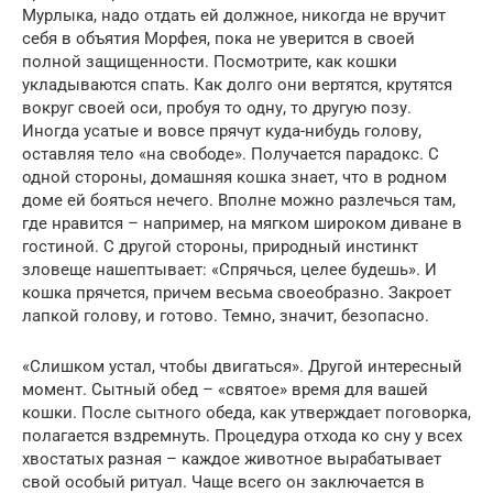
Мурлыка, надо отдать ей должное, никогда не вручит
себя в объятия Морфея, пока не уверится в своей
полной защищенности. Посмотрите, как кошки
укладываются спать. Как долго они вертятся, крутятся
вокруг своей оси, пробуя то одну, то другую позу.
Иногда усатые и вовсе прячут куда-нибудь голову,
оставляя тело «на свободе». Получается парадокс. С
одной стороны, домашняя кошка знает, что в родном
доме ей бояться нечего. Вполне можно разлечься там,
где нравится – например, на мягком широком диване в
гостиной. С другой стороны, природный инстинкт
зловеще нашептывает: «Спрячься, целее будешь». И
кошка прячется, причем весьма своеобразно. Закроет
лапкой голову, и готово. Темно, значит, безопасно.
«Слишком устал, чтобы двигаться». Другой интересный
момент. Сытный обед – «святое» время для вашей
кошки. После сытного обеда, как утверждает поговорка,
полагается вздремнуть. Процедура отхода ко сну у всех
хвостатых разная – каждое животное вырабатывает
свой особый ритуал. Чаще всего он заключается в