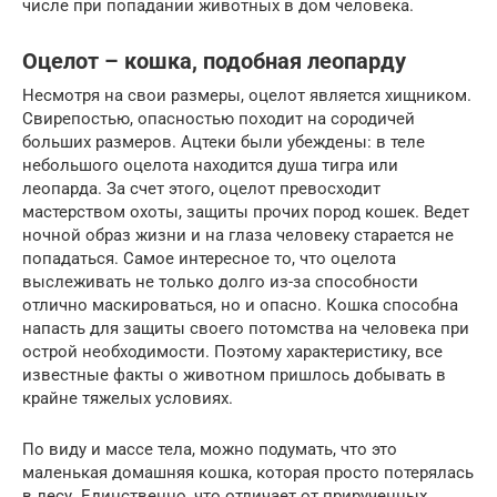
числе при попадании животных в дом человека.
Оцелот – кошка, подобная леопарду
Несмотря на свои размеры, оцелот является хищником.
Свирепостью, опасностью походит на сородичей
больших размеров. Ацтеки были убеждены: в теле
небольшого оцелота находится душа тигра или
леопарда. За счет этого, оцелот превосходит
мастерством охоты, защиты прочих пород кошек. Ведет
ночной образ жизни и на глаза человеку старается не
попадаться. Самое интересное то, что оцелота
выслеживать не только долго из-за способности
отлично маскироваться, но и опасно. Кошка способна
напасть для защиты своего потомства на человека при
острой необходимости. Поэтому характеристику, все
известные факты о животном пришлось добывать в
крайне тяжелых условиях.
По виду и массе тела, можно подумать, что это
маленькая домашняя кошка, которая просто потерялась
в лесу. Единственно, что отличает от прирученных