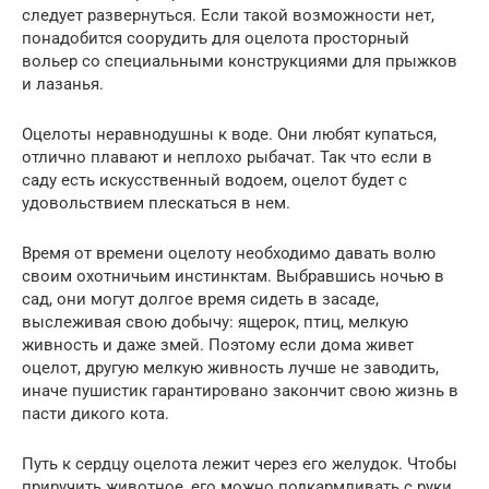
следует развернуться. Если такой возможности нет,
понадобится соорудить для оцелота просторный
вольер со специальными конструкциями для прыжков
и лазанья.
Оцелоты неравнодушны к воде. Они любят купаться,
отлично плавают и неплохо рыбачат. Так что если в
саду есть искусственный водоем, оцелот будет с
удовольствием плескаться в нем.
Время от времени оцелоту необходимо давать волю
своим охотничьим инстинктам. Выбравшись ночью в
сад, они могут долгое время сидеть в засаде,
выслеживая свою добычу: ящерок, птиц, мелкую
живность и даже змей. Поэтому если дома живет
оцелот, другую мелкую живность лучше не заводить,
иначе пушистик гарантировано закончит свою жизнь в
пасти дикого кота.
Путь к сердцу оцелота лежит через его желудок. Чтобы
приручить животное, его можно подкармливать с руки,