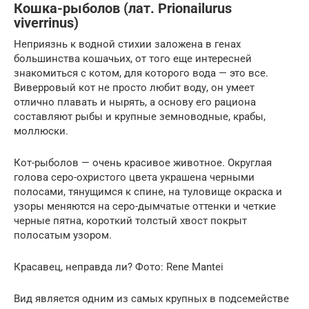
Кошка-рыболов (лат. Prionailurus
viverrinus)
Неприязнь к водной стихии заложена в генах
большинства кошачьих, от того еще интересней
знакомиться с котом, для которого вода — это все.
Виверровый кот не просто любит воду, он умеет
отлично плавать и нырять, а основу его рациона
составляют рыбы и крупные земноводные, крабы,
моллюски.
Кот-рыболов — очень красивое животное. Округлая
голова серо-охристого цвета украшена черными
полосами, тянущимся к спине, на туловище окраска и
узоры меняются на серо-дымчатые оттенки и четкие
черные пятна, короткий толстый хвост покрыт
полосатым узором.
Красавец, неправда ли? Фото: Rene Mantei
Вид является одним из самых крупных в подсемействе