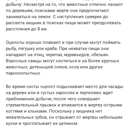
добычу. Несмотря на то, что животные отлично лазают
по деревьям, поисками жертв они предпочитают
заниматься на земле. С наступления сумерек до
рассвета хищник в поисках пищи может преодолевать
расстояния до 8 км.
Оцелоты хорошо плавают и при случае могут поймать
рыбу, лягушку или краба. При нехватке пищи они
нападают на птиц, черепах, муравьедов, обезьян.
Взрослые самцы могут охотиться и на более крупных
животных: детенышей оленя, осла или других
парнокопытных.
Во время охоты оцелот подыскивает место для засады
на дереве или в густых зарослях и терпеливо ждет
приближения добычи, после чего совершает
стремительный прыжок и впивается в жертву острыми
когтями и клыками. Поскольку у хищника нет
жевательных зубов, он отрывает от жертвы небольшие
куски и проглатывает их целиком.