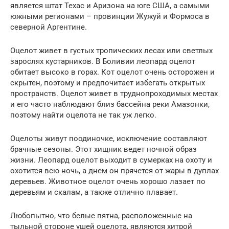
является штат Техас и Аризона на юге США, а самыми
южными регионами – провинции Жужуй и Формоса в
северной Аргентине.
Оцелот живет в густых тропических лесах или светлых
зарослях кустарников. В Боливии леопард оцелот
обитает высоко в горах. Кот оцелот очень осторожен и
скрытен, поэтому и предпочитает избегать открытых
пространств. Оцелот живет в труднопроходимых местах
и его часто наблюдают близ бассейна реки Амазонки,
поэтому найти оцелота не так уж легко.
Оцелоты живут поодиночке, исключение составляют
брачные сезоны. Этот хищник ведет ночной образ
жизни. Леопард оцелот выходит в сумерках на охоту и
охотится всю ночь, а днем он прячется от жары в дуплах
деревьев. Животное оцелот очень хорошо лазает по
деревьям и скалам, а также отлично плавает.
Любопытно, что белые пятна, расположенные на
тыльной стороне ушей оцелота, являются хитрой