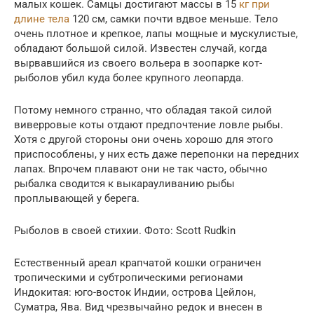
малых кошек. Самцы достигают массы в 15
кг при
длине тела
120 см, самки почти вдвое меньше. Тело
очень плотное и крепкое, лапы мощные и мускулистые,
обладают большой силой. Известен случай, когда
вырвавшийся из своего вольера в зоопарке кот-
рыболов убил куда более крупного леопарда.
Потому немного странно, что обладая такой силой
виверровые коты отдают предпочтение ловле рыбы.
Хотя с другой стороны они очень хорошо для этого
приспособлены, у них есть даже перепонки на передних
лапах. Впрочем плавают они не так часто, обычно
рыбалка сводится к выкарауливанию рыбы
проплывающей у берега.
Рыболов в своей стихии. Фото: Scott Rudkin
Естественный ареал крапчатой кошки ограничен
тропическими и субтропическими регионами
Индокитая: юго-восток Индии, острова Цейлон,
Суматра, Ява. Вид чрезвычайно редок и внесен в