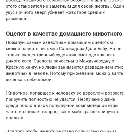
вообще кошачьего семейства обожает плавать. За счет
этого становятся не заметным для своей жертвы. Один
укус ночного зверя убивает животное средних
размеров.
Оцелот в качестве домашнего животного
Пожалуй, самым известным домашним оцелотом
можно назвать питомца Сальвадора Дали Бабу. Но не
только эксцентричный художник смог одомашнить
дикого кота. Оцелоты занесены в Международную
Красную книгу, но люди занимаются разведением этих
животных в неволе. Потому при желании можно взять
котенка к себе домой.
Животное, попавшее к человеку во взрослом возрасте,
приручить полностью не удастся. Неслучайно даже
среди поклонников популярной компьютерной игры
часто возникает вопрос, как в майнкрафте приручить
оцелота.
Для того чтобы животное стало полностью ручным,