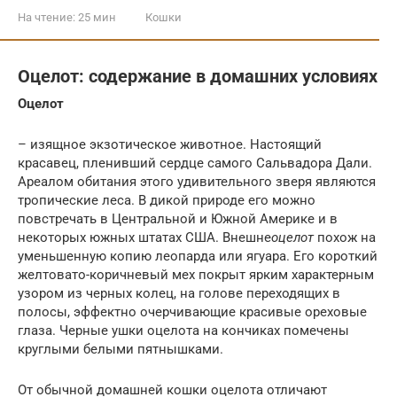
На чтение:
25 мин
Кошки
Оцелот: содержание в домашних условиях
Оцелот
– изящное экзотическое животное. Настоящий
красавец, пленивший сердце самого Сальвадора Дали.
Ареалом обитания этого удивительного зверя являются
тропические леса. В дикой природе его можно
повстречать в Центральной и Южной Америке и в
некоторых южных штатах США. Внешне
оцелот
похож на
уменьшенную копию леопарда или ягуара. Его короткий
желтовато-коричневый мех покрыт ярким характерным
узором из черных колец, на голове переходящих в
полосы, эффектно очерчивающие красивые ореховые
глаза. Черные ушки оцелота на кончиках помечены
круглыми белыми пятнышками.
От обычной домашней кошки оцелота отличают