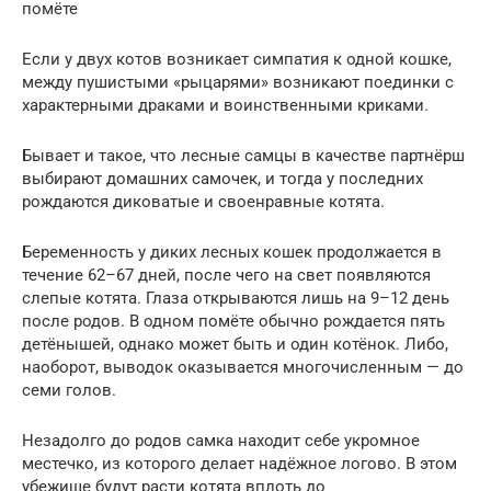
помёте
Если у двух котов возникает симпатия к одной кошке,
между пушистыми «рыцарями» возникают поединки с
характерными драками и воинственными криками.
Бывает и такое, что лесные самцы в качестве партнёрш
выбирают домашних самочек, и тогда у последних
рождаются диковатые и своенравные котята.
Беременность у диких лесных кошек продолжается в
течение 62–67 дней, после чего на свет появляются
слепые котята. Глаза открываются лишь на 9–12 день
после родов. В одном помёте обычно рождается пять
детёнышей, однако может быть и один котёнок. Либо,
наоборот, выводок оказывается многочисленным — до
семи голов.
Незадолго до родов самка находит себе укромное
местечко, из которого делает надёжное логово. В этом
убежище будут расти котята вплоть до