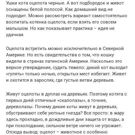
Ушки кота оцелота черные. А вот подбородок и живот
оснащены белой полосой. Как домашний вид не
подходит. Можно рассмотреть вариант самостоятельно
воспитать котенка оцелота, если взять его совсем
малышом. Но как показывает практика – идея не
удачная.
Оцелота встретить можно исключительно в Северной
Америке. Но есть свидетельства о том, что кошку
видели в странах латинской Америки. Насколько это
верное утверждение, судить тяжело: дикий кот выходит
«гулять» только ночью, открытых мест избегает. Живет
и охотится в зарослях, где густые ветви деревьев.
Живут оцелоты в дуплах на деревьях. Поэтому котята с
первых дней отличные «скалолазы», а точнее,
дереволазы. Почему дикие коты живут в деревьях,
обустраивают себе уютные гнезда? Все просто: в жару
здесь прохладно, в дождливые дни защита от воды, а
при похолодании, сильном ветре ничего не угрожает.
Отсюда вывод: оцелот – животное с особенно